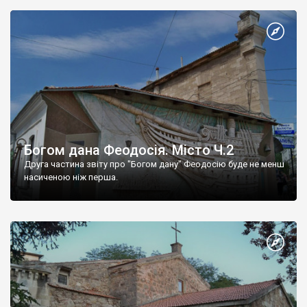
Богом дана Феодосія. Місто Ч.2
Друга частина звіту про "Богом дану" Феодосію буде не менш
насиченою ніж перша.