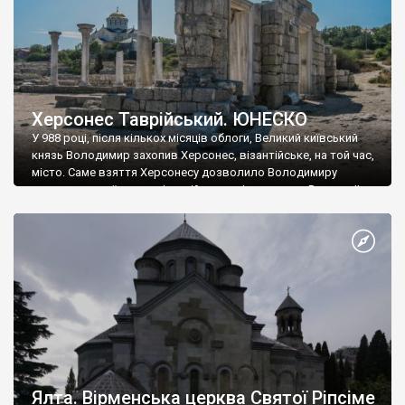
Херсонес Таврійський. ЮНЕСКО
У 988 році, після кількох місяців облоги, Великий київський
князь Володимир захопив Херсонес, візантійське, на той час,
місто. Саме взяття Херсонесу дозволило Володимиру
диктувати свої умови візантійському імператору Василю ІІ, та
одружитися з його дочкою Ганною. Цього ж року, в
Херсонесі Володимир-язичник, став Василем-християнином.
А потім було Хрещення Русі. На честь Херсонесу Таврійського
названо місто […]
Ялта. Вірменська церква Святої Ріпсіме