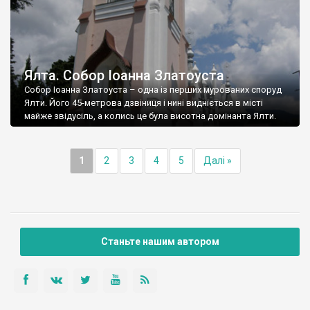
Ялта. Собор Іоанна Златоуста
Собор Іоанна Златоуста – одна із перших мурованих споруд
Ялти. Його 45-метрова дзвіниця і нині видніється в місті
майже звідусіль, а колись це була висотна домінанта Ялти.
1
2
3
4
5
Далі »
Станьте нашим автором