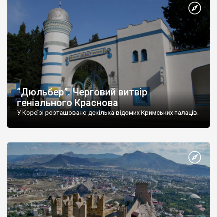
“Дюльбер”. Черговий витвір
геніального Краснова
У Кореїзі розташовано декілька відомих Кримських палаців.