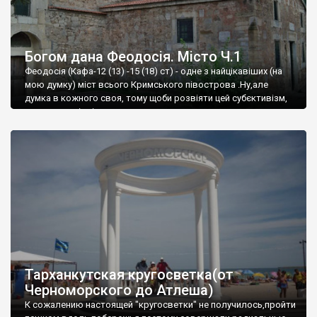
Богом дана Феодосія. Місто Ч.1
Феодосія (Кафа-12 (13) -15 (18) ст) - одне з найцікавіших (на
мою думку) міст всього Кримського півострова .Ну,але
думка в кожного своя, тому щоби розвіяти цей субєктивізм,
запрошую відвідати це
Тарханкутская кругосветка(от
Черноморского до Атлеша)
К сожалению настоящей "кругосветки" не получилось,пройти