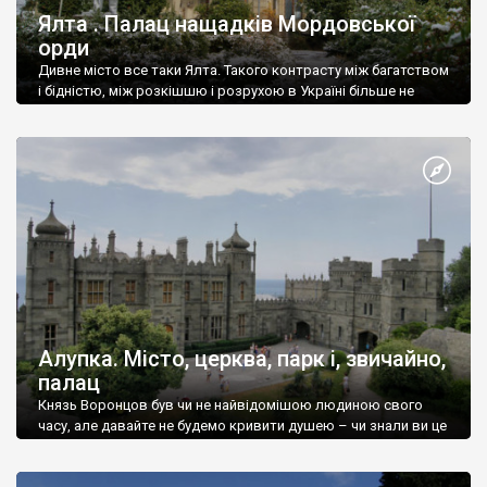
Ялта . Палац нащадків Мордовської
орди
Дивне місто все таки Ялта. Такого контрасту між багатством
і бідністю, між розкішшю і розрухою в Україні більше не
знайдеш.
Алупка. Місто, церква, парк і, звичайно,
палац
Князь Воронцов був чи не найвідомішою людиною свого
часу, але давайте не будемо кривити душею – чи знали ви це
прізвище до відвідин Алупки? Мабуть все таки ні.