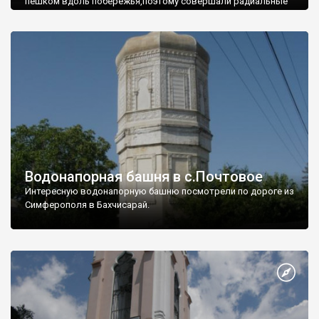
пешком вдоль побережья,поэтому совершали радиальные
вылазки из Оленевки.
Водонапорная башня в с.Почтовое
Интересную водонапорную башню посмотрели по дороге из
Симферополя в Бахчисарай.