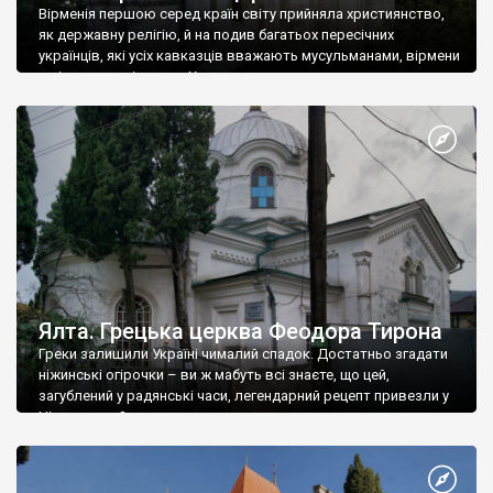
Вірменія першою серед країн світу прийняла християнство,
як державну релігію, й на подив багатьох пересічних
українців, які усіх кавказців вважають мусульманами, вірмени
є відданими вірянами Христа
Ялта. Грецька церква Феодора Тирона
Греки залишили Україні чималий спадок. Достатньо згадати
ніжинські огірочки – ви ж мабуть всі знаєте, що цей,
загублений у радянські часи, легендарний рецепт привезли у
Ніжин греки?