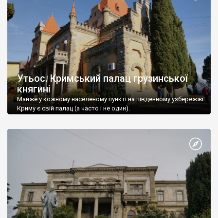
Утьос. Кримський палац грузинської
княгині
Майже у кожному населеному пункті на південному узбережжі
Криму є свій палац (а часто і не один).