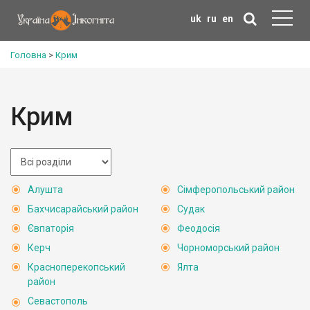
uk
ru
en
Головна
>
Крим
Крим
Алушта
Сімферопольський район
Бахчисарайський район
Судак
Євпаторія
Феодосія
Керч
Чорноморський район
Красноперекопський
Ялта
район
Севастополь