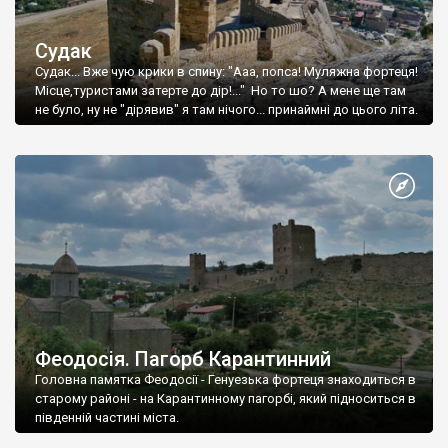
Судак
Судак... Вже чую крики в спину: "Ааа, попса! Муляжна фортеця!
Місце,туристами затерте до дір!..." Но то шо? А мене ще там
не було, ну не "дірявив" я там нічого... принаймні до цього літа.
Феодосія. Пагорб Карантинний
Головна памятка Феодосії - Генуезька фортеця знаходиться в
старому районі - на Карантинному пагорбі, який підноситься в
південній частині міста.