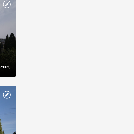
же
нство,