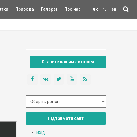
ятки
Природа
Галереї
Про нас
uk
ru
en
Станьте нашим автором
Підтримати сайт
Вхід