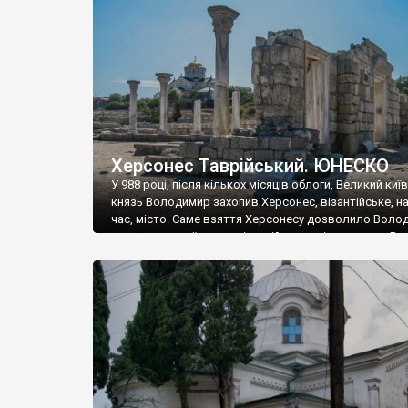
музею «Новгородський музей-заповідник» сотні арт
візантійської доби. Раритети викрадені з фондів об’
культурної спадщини ЮНЕСКО «Херсонеса Таврійсько
Офіційно – на виставку «Золото Візантії», але експер
влада в Україні вважають це лише […]
Херсонес Таврійський. ЮНЕСКО
У 988 році, після кількох місяців облоги, Великий киї
князь Володимир захопив Херсонес, візантійське, на
час, місто. Саме взяття Херсонесу дозволило Воло
диктувати свої умови візантійському імператору Вас
та одружитися з його дочкою Ганною. Цього ж року,
Херсонесі Володимир-язичник, став Василем-
християнином. А потім було Хрещення Русі. На честь
Херсонесу Таврійського названо місто […]