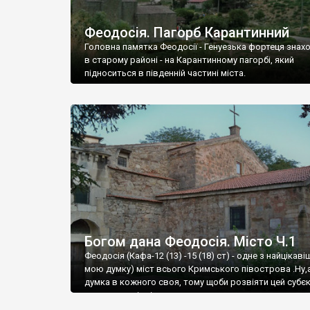
Феодосія. Пагорб Карантинний
Головна памятка Феодосії - Генуезька фортеця знах
в старому районі - на Карантинному пагорбі, який
підноситься в південній частині міста.
Богом дана Феодосія. Місто Ч.1
Феодосія (Кафа-12 (13) -15 (18) ст) - одне з найцікаві
мою думку) міст всього Кримського півострова .Ну,
думка в кожного своя, тому щоби розвіяти цей субєк
запрошую відвідати це