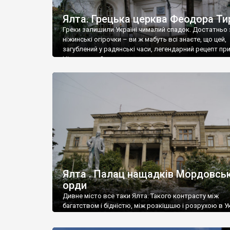
Ялта. Грецька церква Феодора Ти
Греки залишили Україні чималий спадок. Достатньо 
ніжинські огірочки – ви ж мабуть всі знаєте, що цей,
загублений у радянські часи, легендарний рецепт пр
Ніжин греки?
Ялта . Палац нащадків Мордовськ
орди
Дивне місто все таки Ялта. Такого контрасту між
багатством і бідністю, між розкішшю і розрухою в Ук
більше не знайдеш.