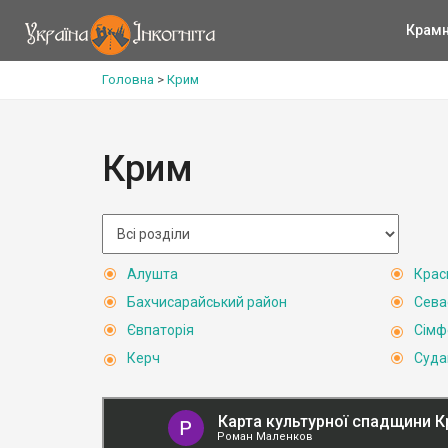
Крам
Головна
>
Крим
Крим
Алушта
Крас
Бахчисарайський район
Сева
Євпаторія
Сімф
Керч
Суда