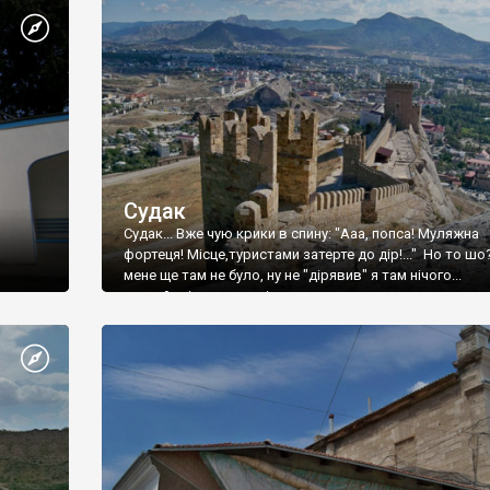
Судак
Судак... Вже чую крики в спину: "Ааа, попса! Муляжна
фортеця! Місце,туристами затерте до дір!..." Но то шо
мене ще там не було, ну не "дірявив" я там нічого...
принаймні до цього літа.