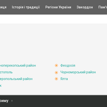
ниця
Історія і традиції
Регіони України
Закордон
Пам'
ноперекопський район
Феодосія
стополь
Чорноморський район
еропольський район
Ялта
к