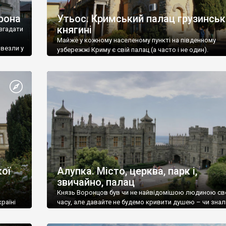
рона
Утьос. Кримський палац грузинськ
княгині
згадати
Майже у кожному населеному пункті на південному
ивезли у
узбережжі Криму є свій палац (а часто і не один).
ої
Алупка. Місто, церква, парк і,
звичайно, палац
Князь Воронцов був чи не найвідомішою людиною св
раїні
часу, але давайте не будемо кривити душею – чи знал
це прізвище до відвідин Алупки? Мабуть все таки ні.