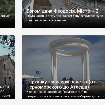
Богом дана Феодосія. Місто Ч.2
одиться
Друга частина звіту про "Богом дану" Феодосію буде 
менш насиченою ніж перша.
Тарханкутская кругосветка(от
Черноморского до Атлеша)
ших (на
але
К сожалению настоящей "кругосветки" не
тивізм,
получилось,пройти пешком вдоль побережья,поэтом
совершали радиальные вылазки из Оленевки.