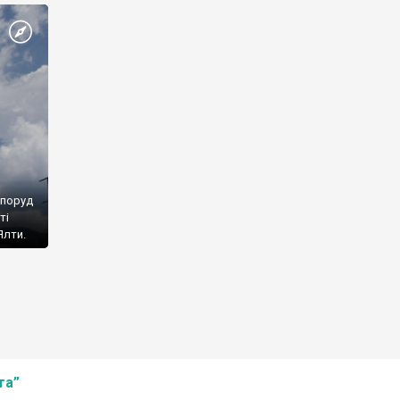
споруд
ті
Ялти.
та”