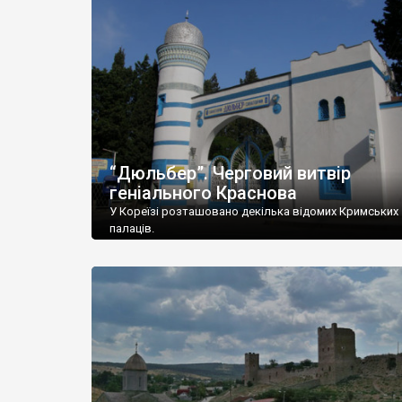
“Дюльбер”. Черговий витвір
геніального Краснова
У Кореїзі розташовано декілька відомих Кримських
палаців.