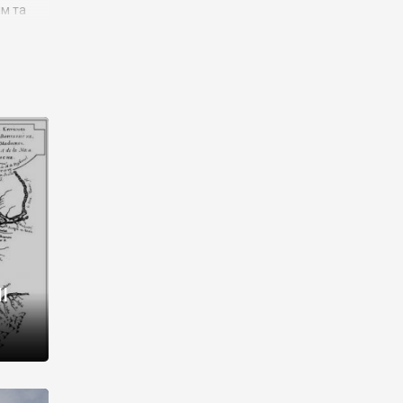
им та
ора і
є
го типу,
ей-
рний
ста:
 райони
від 2
I
і,
рукти,
 котрі