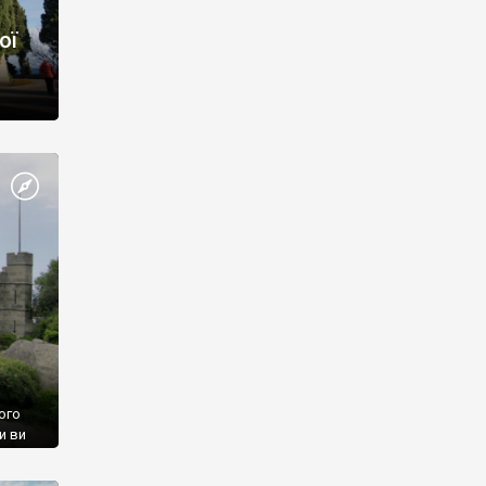
ої
ого
и ви