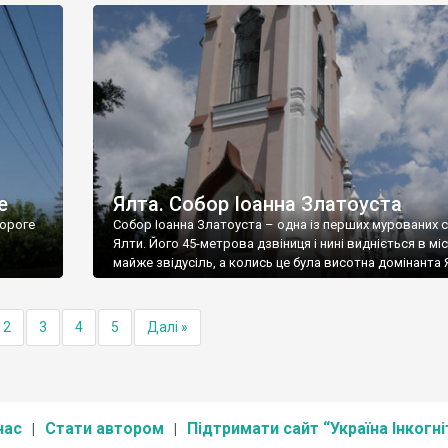
е
Ялта. Собор Іоанна Златоуста
ороге
Собор Іоанна Златоуста – одна із перших мурованих 
Ялти. Його 45-метрова дзвіниця і нині видніється в міс
майже звідусіль, а колись це була висотна домінанта 
2
3
4
5
Далі »
нас
Стати автором
Підтримати сайт “Україна Інкогні