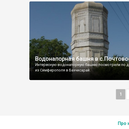
Водонапорная башня в с.Почтово
Интересную водонапорную башню посмотрели по д
из Симферополя в Бахчисарай.
1
Про 