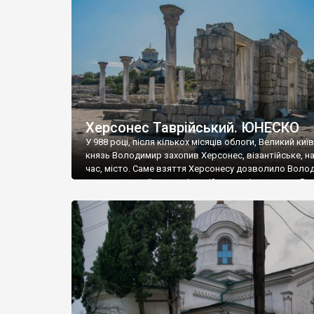
музею «Новгородський музей-заповідник» сотні арт
візантійської доби. Раритети викрадені з фондів об’
культурної спадщини ЮНЕСКО «Херсонеса Таврійсько
Офіційно – на виставку «Золото Візантії», але експер
влада в Україні вважають це лише […]
Херсонес Таврійський. ЮНЕСКО
У 988 році, після кількох місяців облоги, Великий киї
князь Володимир захопив Херсонес, візантійське, на
час, місто. Саме взяття Херсонесу дозволило Воло
диктувати свої умови візантійському імператору Вас
та одружитися з його дочкою Ганною. Цього ж року,
Херсонесі Володимир-язичник, став Василем-
християнином. А потім було Хрещення Русі. На честь
Херсонесу Таврійського названо місто […]