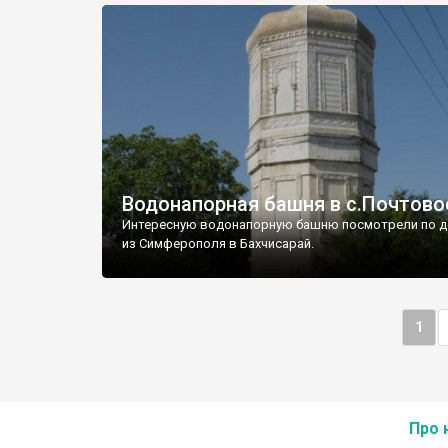
Водонапорная башня в с.Почтово
Интересную водонапорную башню посмотрели по д
из Симферополя в Бахчисарай.
1
Про 