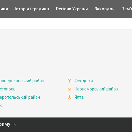
ниця
Історія і традиції
Регіони України
Закордон
Пам'
ноперекопський район
Феодосія
стополь
Чорноморський район
еропольський район
Ялта
к