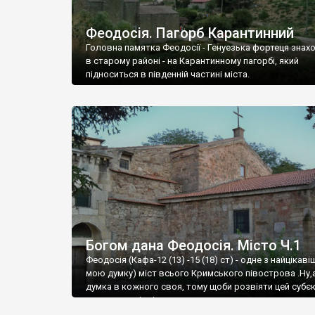
Феодосія. Пагорб Карантинний
Головна памятка Феодосії - Генуезька фортеця знах
в старому районі - на Карантинному пагорбі, який
підноситься в південній частині міста.
Богом дана Феодосія. Місто Ч.1
Феодосія (Кафа-12 (13) -15 (18) ст) - одне з найцікаві
мою думку) міст всього Кримського півострова .Ну,
думка в кожного своя, тому щоби розвіяти цей субєк
запрошую відвідати це