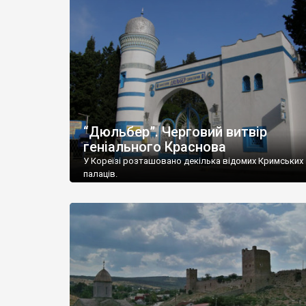
“Дюльбер”. Черговий витвір
геніального Краснова
У Кореїзі розташовано декілька відомих Кримських
палаців.