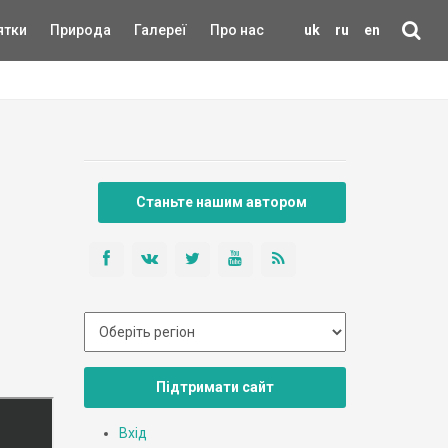
ятки
Природа
Галереї
Про нас
uk
ru
en
Станьте нашим автором
Підтримати сайт
Вхід