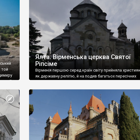
ефактів
називаються «повстяками» (postaki)…” “Вино. Крим
єкту
виробляє відмінне вино і його вдосталь: воно все ду
го».
легке біле і дуже […]
ти та
Ялта. Вірменська церква Святої
Ріпсіме
вський
 той
Вірменія першою серед країн світу прийняла христия
димиру
як державну релігію, й на подив багатьох пересічних
илю ІІ,
українців, які усіх кавказців вважають мусульманами,
 в
вірмени є відданими вірянами Христа