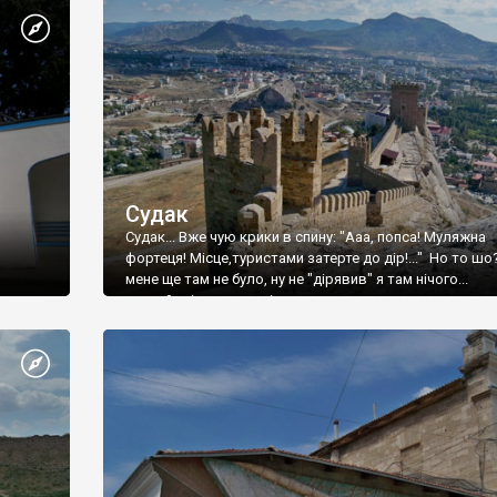
Судак
Судак... Вже чую крики в спину: "Ааа, попса! Муляжна
фортеця! Місце,туристами затерте до дір!..." Но то шо
мене ще там не було, ну не "дірявив" я там нічого...
принаймні до цього літа.