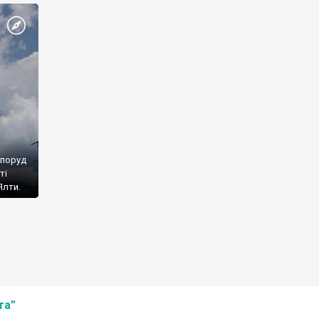
споруд
ті
Ялти.
та”