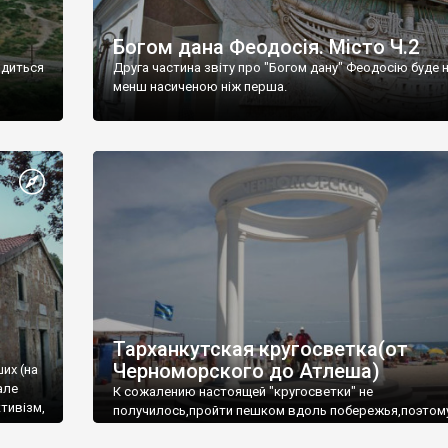
Богом дана Феодосія. Місто Ч.2
одиться
Друга частина звіту про "Богом дану" Феодосію буде 
менш насиченою ніж перша.
Тарханкутская кругосветка(от
Черноморского до Атлеша)
ших (на
але
К сожалению настоящей "кругосветки" не
тивізм,
получилось,пройти пешком вдоль побережья,поэтом
совершали радиальные вылазки из Оленевки.