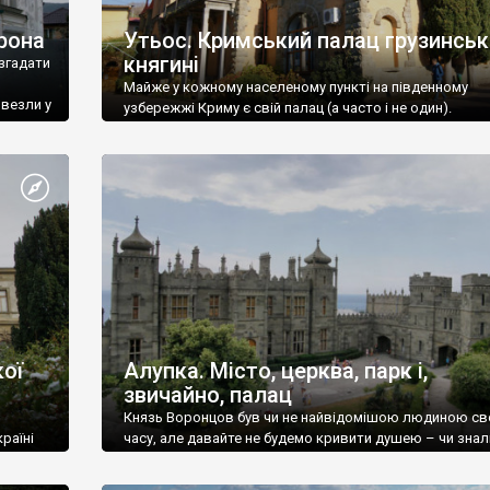
рона
Утьос. Кримський палац грузинськ
княгині
згадати
Майже у кожному населеному пункті на південному
ивезли у
узбережжі Криму є свій палац (а часто і не один).
ої
Алупка. Місто, церква, парк і,
звичайно, палац
Князь Воронцов був чи не найвідомішою людиною св
раїні
часу, але давайте не будемо кривити душею – чи знал
це прізвище до відвідин Алупки? Мабуть все таки ні.