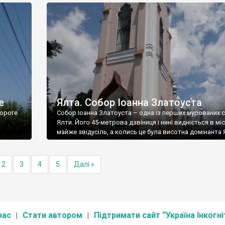
е
Ялта. Собор Іоанна Златоуста
ороге
Собор Іоанна Златоуста – одна із перших мурованих 
Ялти. Його 45-метрова дзвіниця і нині видніється в міс
майже звідусіль, а колись це була висотна домінанта 
2
3
4
5
Далі »
нас
Стати автором
Підтримати сайт “Україна Інкогні