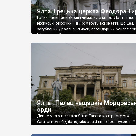
Ялта. Грецька церква Феодора Ти
Греки залишили Україні чималий спадок. Достатньо 
ніжинські огірочки – ви ж мабуть всі знаєте, що цей,
загублений у радянські часи, легендарний рецепт пр
Ніжин греки?
Ялта . Палац нащадків Мордовськ
орди
Дивне місто все таки Ялта. Такого контрасту між
багатством і бідністю, між розкішшю і розрухою в Ук
більше не знайдеш.