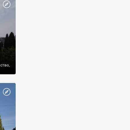
же
нство,