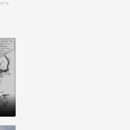
им та
ора і
є
го типу,
ей-
рний
ста:
 райони
від 2
I
і,
рукти,
 котрі