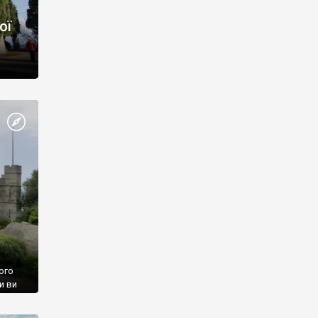
ої
ого
и ви