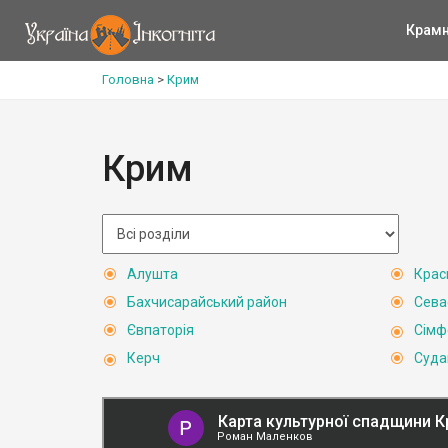
Крам
Головна
>
Крим
Крим
Алушта
Крас
Бахчисарайський район
Сева
Євпаторія
Сімф
Керч
Суда