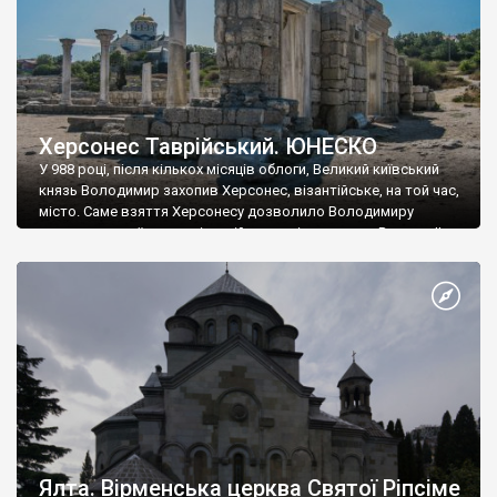
Херсонес Таврійський. ЮНЕСКО
У 988 році, після кількох місяців облоги, Великий київський
князь Володимир захопив Херсонес, візантійське, на той час,
місто. Саме взяття Херсонесу дозволило Володимиру
диктувати свої умови візантійському імператору Василю ІІ, та
одружитися з його дочкою Ганною. Цього ж року, в
Херсонесі Володимир-язичник, став Василем-християнином.
А потім було Хрещення Русі. На честь Херсонесу Таврійського
названо місто […]
Ялта. Вірменська церква Святої Ріпсіме