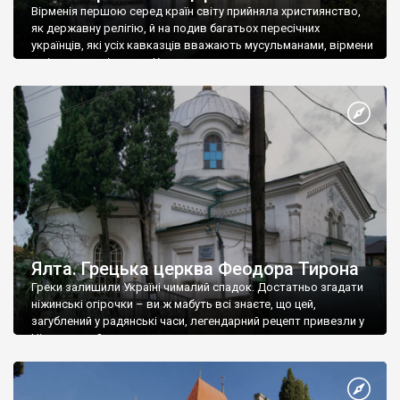
Вірменія першою серед країн світу прийняла християнство,
як державну релігію, й на подив багатьох пересічних
українців, які усіх кавказців вважають мусульманами, вірмени
є відданими вірянами Христа
Ялта. Грецька церква Феодора Тирона
Греки залишили Україні чималий спадок. Достатньо згадати
ніжинські огірочки – ви ж мабуть всі знаєте, що цей,
загублений у радянські часи, легендарний рецепт привезли у
Ніжин греки?