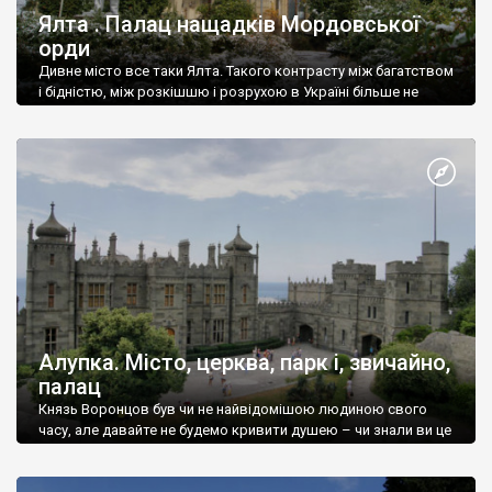
Ялта . Палац нащадків Мордовської
орди
Дивне місто все таки Ялта. Такого контрасту між багатством
і бідністю, між розкішшю і розрухою в Україні більше не
знайдеш.
Алупка. Місто, церква, парк і, звичайно,
палац
Князь Воронцов був чи не найвідомішою людиною свого
часу, але давайте не будемо кривити душею – чи знали ви це
прізвище до відвідин Алупки? Мабуть все таки ні.