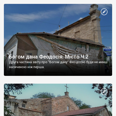
Богом дана Феодосія. Місто Ч.2
Друга частина звіту про "Богом дану" Феодосію буде не менш
насиченою ніж перша.