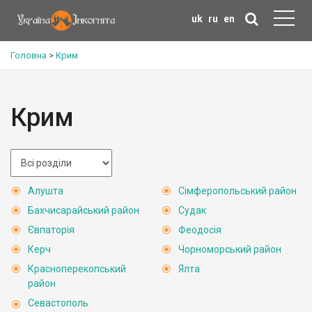
uk
ru
en
Головна
>
Крим
Крим
Алушта
Сімферопольський район
Бахчисарайський район
Судак
Євпаторія
Феодосія
Керч
Чорноморський район
Красноперекопський
Ялта
район
Севастополь