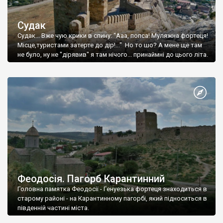
Судак
Судак... Вже чую крики в спину: "Ааа, попса! Муляжна фортеця!
Місце,туристами затерте до дір!..." Но то шо? А мене ще там
не було, ну не "дірявив" я там нічого... принаймні до цього літа.
Феодосія. Пагорб Карантинний
Головна памятка Феодосії - Генуезька фортеця знаходиться в
старому районі - на Карантинному пагорбі, який підноситься в
південній частині міста.