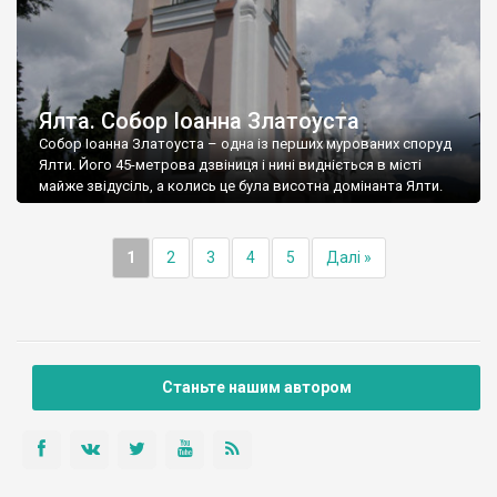
Ялта. Собор Іоанна Златоуста
Собор Іоанна Златоуста – одна із перших мурованих споруд
Ялти. Його 45-метрова дзвіниця і нині видніється в місті
майже звідусіль, а колись це була висотна домінанта Ялти.
1
2
3
4
5
Далі »
Станьте нашим автором