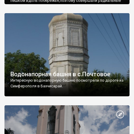
пешком вдоль побережья,поэтому совершали радиальные
вылазки из Оленевки.
Водонапорная башня в с.Почтовое
Интересную водонапорную башню посмотрели по дороге из
Симферополя в Бахчисарай.