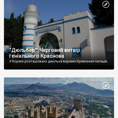
“Дюльбер”. Черговий витвір
геніального Краснова
У Кореїзі розташовано декілька відомих Кримських палаців.