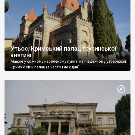
Утьос. Кримський палац грузинської
княгині
Майже у кожному населеному пункті на південному узбережжі
Криму є свій палац (а часто і не один).