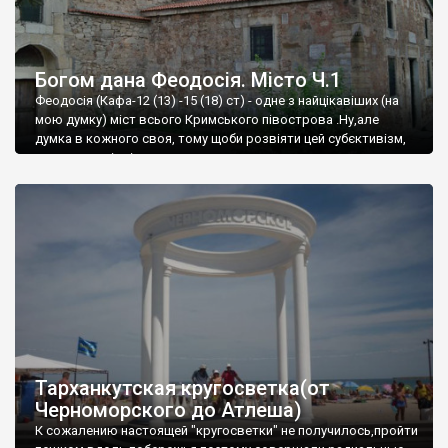
Богом дана Феодосія. Місто Ч.1
Феодосія (Кафа-12 (13) -15 (18) ст) - одне з найцікавіших (на
мою думку) міст всього Кримського півострова .Ну,але
думка в кожного своя, тому щоби розвіяти цей субєктивізм,
запрошую відвідати це
Тарханкутская кругосветка(от
Черноморского до Атлеша)
К сожалению настоящей "кругосветки" не получилось,пройти