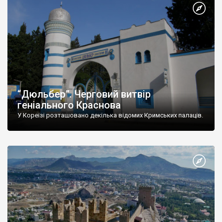
“Дюльбер”. Черговий витвір
геніального Краснова
У Кореїзі розташовано декілька відомих Кримських палаців.