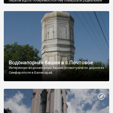
пешком вдоль побережья,поэтому совершали радиальные
вылазки из Оленевки.
Водонапорная башня в с.Почтовое
Интересную водонапорную башню посмотрели по дороге из
Симферополя в Бахчисарай.