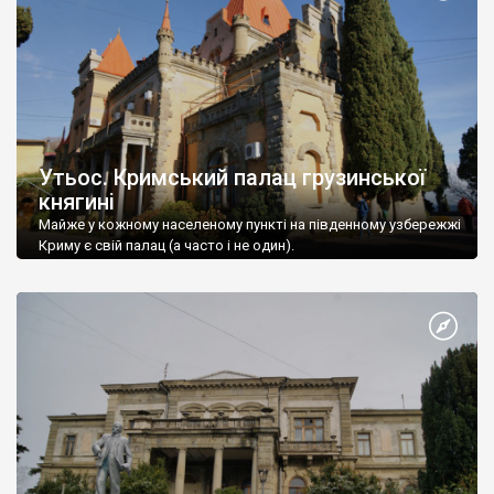
Утьос. Кримський палац грузинської
княгині
Майже у кожному населеному пункті на південному узбережжі
Криму є свій палац (а часто і не один).