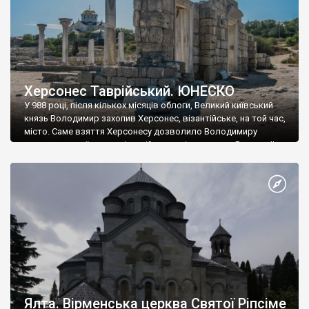
Херсонес Таврійський. ЮНЕСКО
У 988 році, після кількох місяців облоги, Великий київський
князь Володимир захопив Херсонес, візантійське, на той час,
місто. Саме взяття Херсонесу дозволило Володимиру
диктувати свої умови візантійському імператору Василю ІІ, та
одружитися з його дочкою Ганною. Цього ж року, в
Херсонесі Володимир-язичник, став Василем-християнином.
А потім було Хрещення Русі. На честь Херсонесу Таврійського
названо місто […]
Ялта. Вірменська церква Святої Ріпсіме