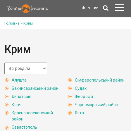
uk
ru
en
Головна
>
Крим
Крим
Алушта
Сімферопольський район
Бахчисарайський район
Судак
Євпаторія
Феодосія
Керч
Чорноморський район
Красноперекопський
Ялта
район
Севастополь