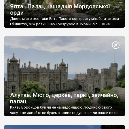
Ялта . Палац нащадків Мордовської
орди
Дивне місто все таки Ялта. Такого контрасту між багатством
і бідністю, між розкішшю і розрухою в Україні більше не
знайдеш.
Алупка. Місто, церква, парк і, звичайно,
палац
Князь Воронцов був чи не найвідомішою людиною свого
часу, але давайте не будемо кривити душею – чи знали ви це
прізвище до відвідин Алупки? Мабуть все таки ні.