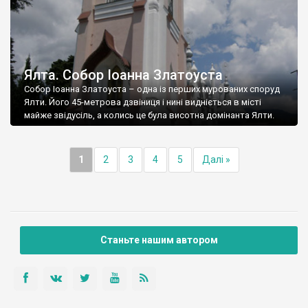
Ялта. Собор Іоанна Златоуста
Собор Іоанна Златоуста – одна із перших мурованих споруд
Ялти. Його 45-метрова дзвіниця і нині видніється в місті
майже звідусіль, а колись це була висотна домінанта Ялти.
1
2
3
4
5
Далі »
Станьте нашим автором