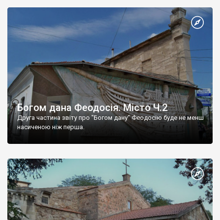
Богом дана Феодосія. Місто Ч.2
Друга частина звіту про "Богом дану" Феодосію буде не менш
насиченою ніж перша.