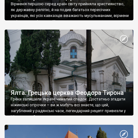
Вірменія першою серед країн світу прийняла християнство,
як державну релігію, й на подив багатьох пересічних
українців, які усіх кавказців вважають мусульманами, вірмени
є відданими вірянами Христа
Ялта. Грецька церква Феодора Тирона
Греки залишили Україні чималий спадок. Достатньо згадати
ніжинські огірочки – ви ж мабуть всі знаєте, що цей,
загублений у радянські часи, легендарний рецепт привезли у
Ніжин греки?