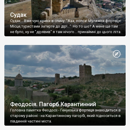
Судак
Судак... Вже чую крики в спину: "Ааа, попса! Муляжна фортеця!
Місце,туристами затерте до дір!..." Но то шо? А мене ще там
не було, ну не "дірявив" я там нічого... принаймні до цього літа.
Феодосія. Пагорб Карантинний
Головна памятка Феодосії - Генуезька фортеця знаходиться в
старому районі - на Карантинному пагорбі, який підноситься в
південній частині міста.