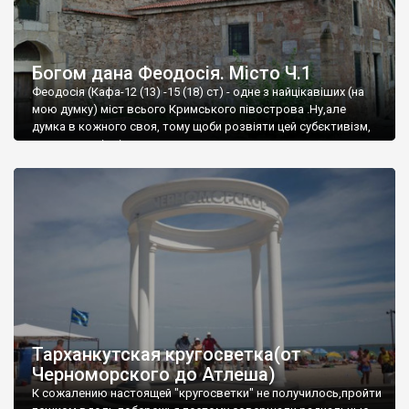
Богом дана Феодосія. Місто Ч.1
Феодосія (Кафа-12 (13) -15 (18) ст) - одне з найцікавіших (на
мою думку) міст всього Кримського півострова .Ну,але
думка в кожного своя, тому щоби розвіяти цей субєктивізм,
запрошую відвідати це
Тарханкутская кругосветка(от
Черноморского до Атлеша)
К сожалению настоящей "кругосветки" не получилось,пройти