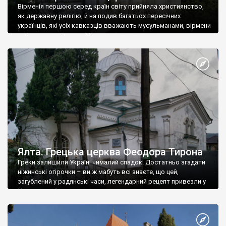
Вірменія першою серед країн світу прийняла християнство,
як державну релігію, й на подив багатьох пересічних
українців, які усіх кавказців вважають мусульманами, вірмени
є відданими вірянами Христа
Ялта. Грецька церква Феодора Тирона
Греки залишили Україні чималий спадок. Достатньо згадати
ніжинські огірочки – ви ж мабуть всі знаєте, що цей,
загублений у радянські часи, легендарний рецепт привезли у
Ніжин греки?