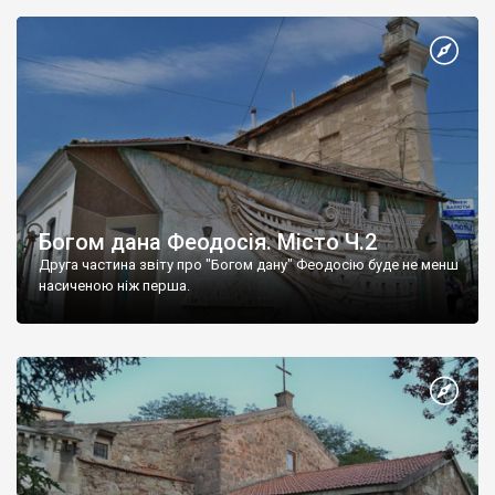
Богом дана Феодосія. Місто Ч.2
Друга частина звіту про "Богом дану" Феодосію буде не менш
насиченою ніж перша.