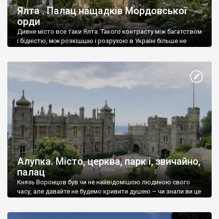
Ялта . Палац нащадків Мордовської
орди
Дивне місто все таки Ялта. Такого контрасту між багатством
і бідністю, між розкішшю і розрухою в Україні більше не
знайдеш.
Алупка. Місто, церква, парк і, звичайно,
палац
Князь Воронцов був чи не найвідомішою людиною свого
часу, але давайте не будемо кривити душею – чи знали ви це
прізвище до відвідин Алупки? Мабуть все таки ні.