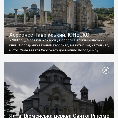
Херсонес Таврійський. ЮНЕСКО
У 988 році, після кількох місяців облоги, Великий київський
князь Володимир захопив Херсонес, візантійське, на той час,
місто. Саме взяття Херсонесу дозволило Володимиру
диктувати свої умови візантійському імператору Василю ІІ, та
одружитися з його дочкою Ганною. Цього ж року, в
Херсонесі Володимир-язичник, став Василем-християнином.
А потім було Хрещення Русі. На честь Херсонесу Таврійського
названо місто […]
Ялта. Вірменська церква Святої Ріпсіме