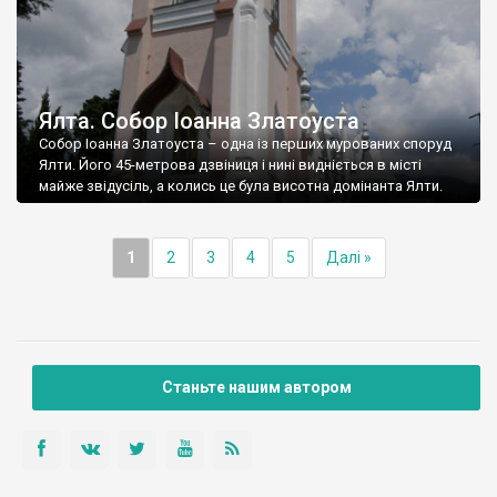
Ялта. Собор Іоанна Златоуста
Собор Іоанна Златоуста – одна із перших мурованих споруд
Ялти. Його 45-метрова дзвіниця і нині видніється в місті
майже звідусіль, а колись це була висотна домінанта Ялти.
1
2
3
4
5
Далі »
Станьте нашим автором