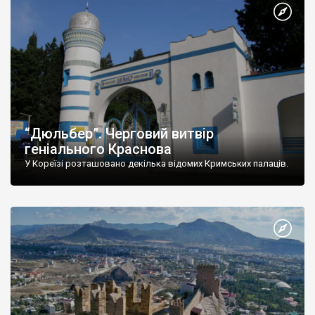
“Дюльбер”. Черговий витвір
геніального Краснова
У Кореїзі розташовано декілька відомих Кримських палаців.