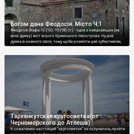
Богом дана Феодосія. Місто Ч.1
Феодосія (Кафа-12 (13) -15 (18) ст) - одне з найцікавіших (на
мою думку) міст всього Кримського півострова .Ну,але
думка в кожного своя, тому щоби розвіяти цей субєктивізм,
запрошую відвідати це
Тарханкутская кругосветка(от
Черноморского до Атлеша)
К сожалению настоящей "кругосветки" не получилось,пройти