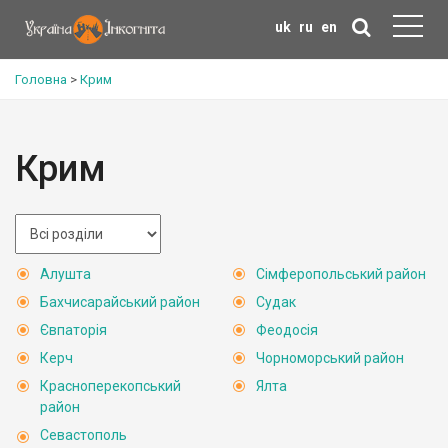
uk
ru
en
Головна
>
Крим
Крим
Алушта
Сімферопольський район
Бахчисарайський район
Судак
Євпаторія
Феодосія
Керч
Чорноморський район
Красноперекопський
Ялта
район
Севастополь