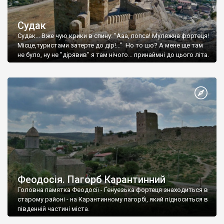
Судак
Судак... Вже чую крики в спину: "Ааа, попса! Муляжна фортеця!
Місце,туристами затерте до дір!..." Но то шо? А мене ще там
не було, ну не "дірявив" я там нічого... принаймні до цього літа.
Феодосія. Пагорб Карантинний
Головна памятка Феодосії - Генуезька фортеця знаходиться в
старому районі - на Карантинному пагорбі, який підноситься в
південній частині міста.