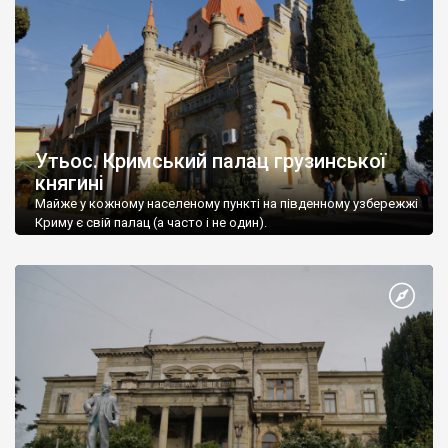
Утьос. Кримський палац грузинської
княгині
Майже у кожному населеному пункті на південному узбережжі
Криму є свій палац (а часто і не один).