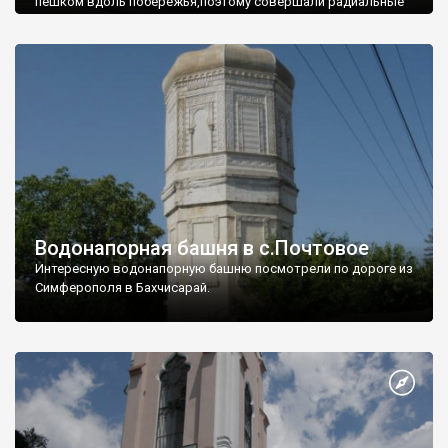
пешком вдоль побережья,поэтому совершали радиальные
вылазки из Оленевки.
Водонапорная башня в с.Почтовое
Интересную водонапорную башню посмотрели по дороге из
Симферополя в Бахчисарай.