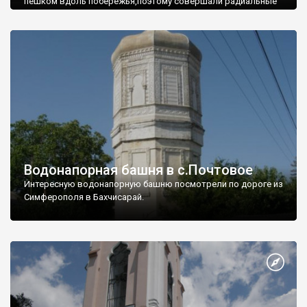
пешком вдоль побережья,поэтому совершали радиальные
вылазки из Оленевки.
Водонапорная башня в с.Почтовое
Интересную водонапорную башню посмотрели по дороге из
Симферополя в Бахчисарай.