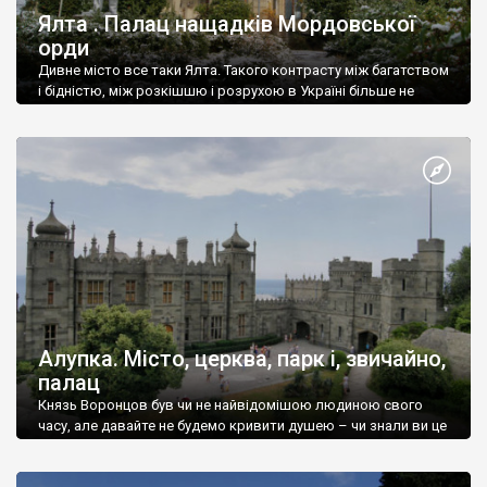
Ялта . Палац нащадків Мордовської
орди
Дивне місто все таки Ялта. Такого контрасту між багатством
і бідністю, між розкішшю і розрухою в Україні більше не
знайдеш.
Алупка. Місто, церква, парк і, звичайно,
палац
Князь Воронцов був чи не найвідомішою людиною свого
часу, але давайте не будемо кривити душею – чи знали ви це
прізвище до відвідин Алупки? Мабуть все таки ні.