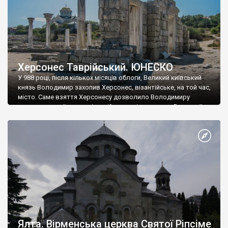
Херсонес Таврійський. ЮНЕСКО
У 988 році, після кількох місяців облоги, Великий київський
князь Володимир захопив Херсонес, візантійське, на той час,
місто. Саме взяття Херсонесу дозволило Володимиру
диктувати свої умови візантійському імператору Василю ІІ, та
одружитися з його дочкою Ганною. Цього ж року, в
Херсонесі Володимир-язичник, став Василем-християнином.
А потім було Хрещення Русі. На честь Херсонесу Таврійського
названо місто […]
Ялта. Вірменська церква Святої Ріпсіме