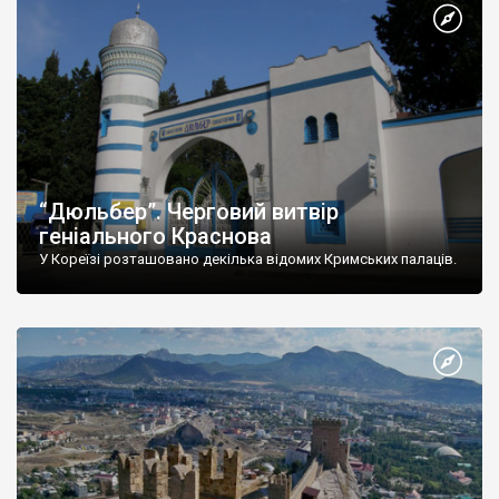
“Дюльбер”. Черговий витвір
геніального Краснова
У Кореїзі розташовано декілька відомих Кримських палаців.