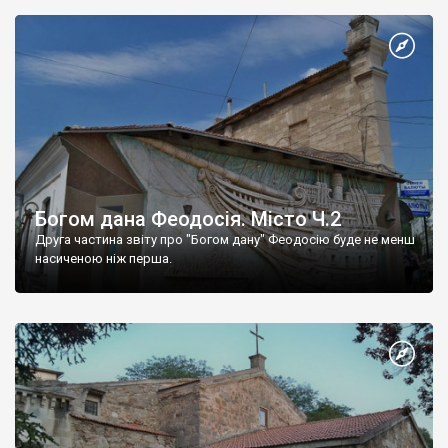
Богом дана Феодосія. Місто Ч.2
Друга частина звіту про "Богом дану" Феодосію буде не менш
насиченою ніж перша.