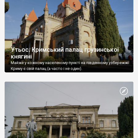
Утьос. Кримський палац грузинської
княгині
Майже у кожному населеному пункті на південному узбережжі
Криму є свій палац (а часто і не один).