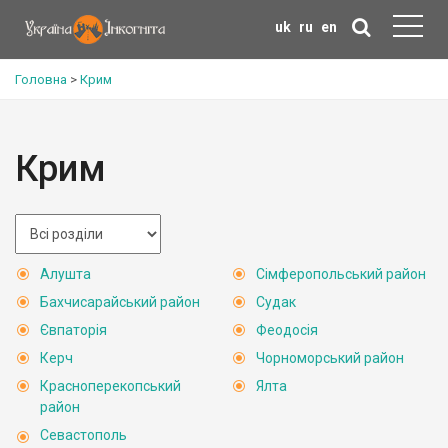
uk
ru
en
Головна
>
Крим
Крим
Алушта
Сімферопольський район
Бахчисарайський район
Судак
Євпаторія
Феодосія
Керч
Чорноморський район
Красноперекопський
Ялта
район
Севастополь