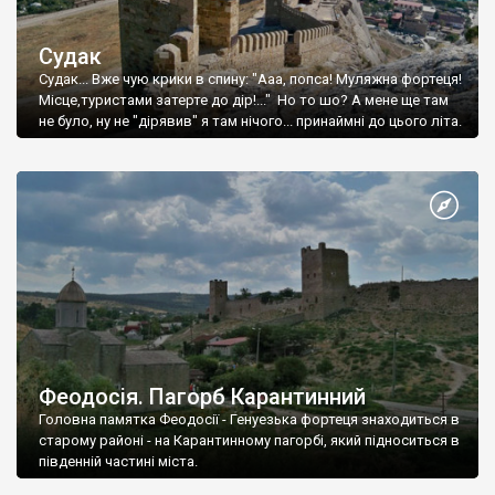
Судак
Судак... Вже чую крики в спину: "Ааа, попса! Муляжна фортеця!
Місце,туристами затерте до дір!..." Но то шо? А мене ще там
не було, ну не "дірявив" я там нічого... принаймні до цього літа.
Феодосія. Пагорб Карантинний
Головна памятка Феодосії - Генуезька фортеця знаходиться в
старому районі - на Карантинному пагорбі, який підноситься в
південній частині міста.