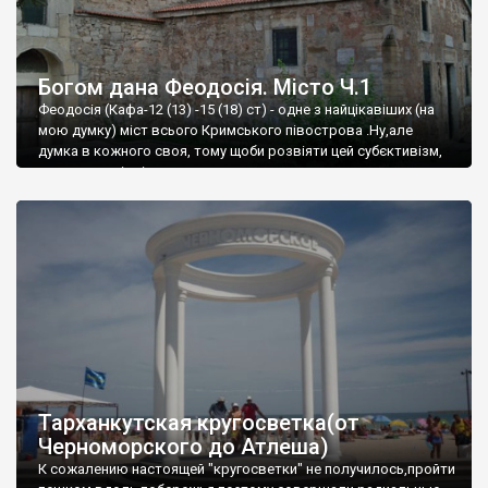
Богом дана Феодосія. Місто Ч.1
Феодосія (Кафа-12 (13) -15 (18) ст) - одне з найцікавіших (на
мою думку) міст всього Кримського півострова .Ну,але
думка в кожного своя, тому щоби розвіяти цей субєктивізм,
запрошую відвідати це
Тарханкутская кругосветка(от
Черноморского до Атлеша)
К сожалению настоящей "кругосветки" не получилось,пройти