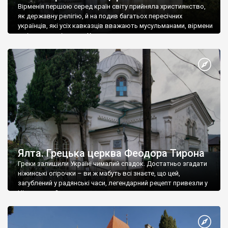
Вірменія першою серед країн світу прийняла християнство,
як державну релігію, й на подив багатьох пересічних
українців, які усіх кавказців вважають мусульманами, вірмени
є відданими вірянами Христа
Ялта. Грецька церква Феодора Тирона
Греки залишили Україні чималий спадок. Достатньо згадати
ніжинські огірочки – ви ж мабуть всі знаєте, що цей,
загублений у радянські часи, легендарний рецепт привезли у
Ніжин греки?