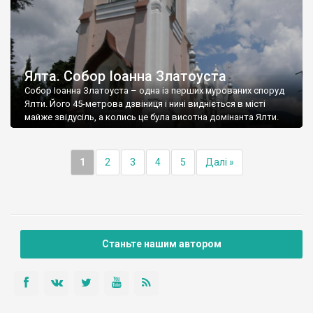
Ялта. Собор Іоанна Златоуста
Собор Іоанна Златоуста – одна із перших мурованих споруд
Ялти. Його 45-метрова дзвіниця і нині видніється в місті
майже звідусіль, а колись це була висотна домінанта Ялти.
1
2
3
4
5
Далі »
Станьте нашим автором