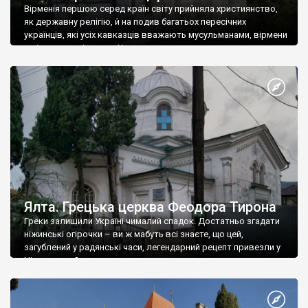
Вірменія першою серед країн світу прийняла християнство,
як державну релігію, й на подив багатьох пересічних
українців, які усіх кавказців вважають мусульманами, вірмени
є відданими вірянами Христа
Ялта. Грецька церква Феодора Тирона
Греки залишили Україні чималий спадок. Достатньо згадати
ніжинські огірочки – ви ж мабуть всі знаєте, що цей,
загублений у радянські часи, легендарний рецепт привезли у
Ніжин греки?