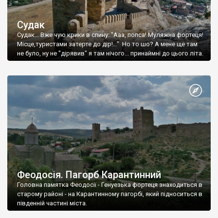
Судак
Судак... Вже чую крики в спину: "Ааа, попса! Муляжна фортеця!
Місце,туристами затерте до дір!..." Но то шо? А мене ще там
не було, ну не "дірявив" я там нічого... принаймні до цього літа.
Феодосія. Пагорб Карантинний
Головна памятка Феодосії - Генуезька фортеця знаходиться в
старому районі - на Карантинному пагорбі, який підноситься в
південній частині міста.