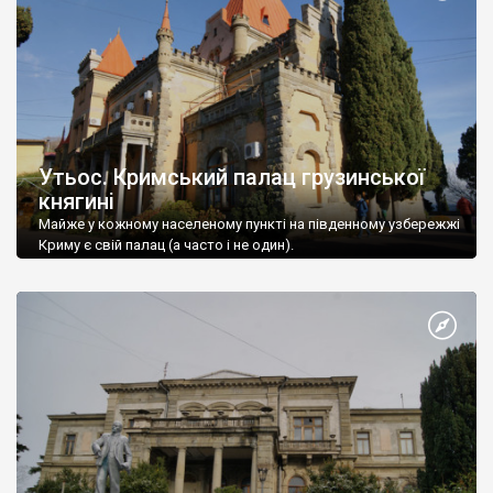
Утьос. Кримський палац грузинської
княгині
Майже у кожному населеному пункті на південному узбережжі
Криму є свій палац (а часто і не один).