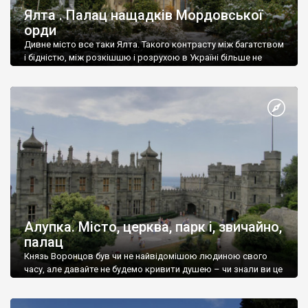
Ялта . Палац нащадків Мордовської
орди
Дивне місто все таки Ялта. Такого контрасту між багатством
і бідністю, між розкішшю і розрухою в Україні більше не
знайдеш.
Алупка. Місто, церква, парк і, звичайно,
палац
Князь Воронцов був чи не найвідомішою людиною свого
часу, але давайте не будемо кривити душею – чи знали ви це
прізвище до відвідин Алупки? Мабуть все таки ні.