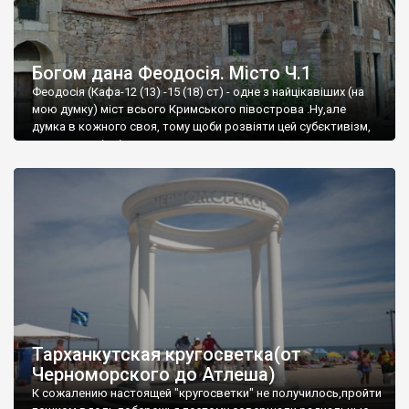
Богом дана Феодосія. Місто Ч.1
Феодосія (Кафа-12 (13) -15 (18) ст) - одне з найцікавіших (на
мою думку) міст всього Кримського півострова .Ну,але
думка в кожного своя, тому щоби розвіяти цей субєктивізм,
запрошую відвідати це
Тарханкутская кругосветка(от
Черноморского до Атлеша)
К сожалению настоящей "кругосветки" не получилось,пройти