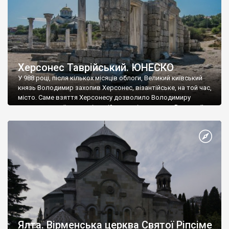
Херсонес Таврійський. ЮНЕСКО
У 988 році, після кількох місяців облоги, Великий київський
князь Володимир захопив Херсонес, візантійське, на той час,
місто. Саме взяття Херсонесу дозволило Володимиру
диктувати свої умови візантійському імператору Василю ІІ, та
одружитися з його дочкою Ганною. Цього ж року, в
Херсонесі Володимир-язичник, став Василем-християнином.
А потім було Хрещення Русі. На честь Херсонесу Таврійського
названо місто […]
Ялта. Вірменська церква Святої Ріпсіме