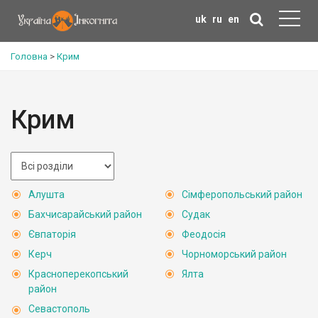
uk
ru
en
Головна
>
Крим
Крим
Алушта
Сімферопольський район
Бахчисарайський район
Судак
Євпаторія
Феодосія
Керч
Чорноморський район
Красноперекопський
Ялта
район
Севастополь