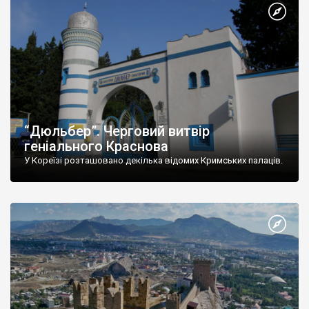
“Дюльбер”. Черговий витвір
геніального Краснова
У Кореїзі розташовано декілька відомих Кримських палаців.