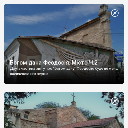
Богом дана Феодосія. Місто Ч.2
Друга частина звіту про "Богом дану" Феодосію буде не менш
насиченою ніж перша.