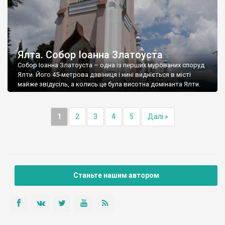
Ялта. Собор Іоанна Златоуста
Собор Іоанна Златоуста – одна із перших мурованих споруд
Ялти. Його 45-метрова дзвіниця і нині видніється в місті
майже звідусіль, а колись це була висотна домінанта Ялти.
1
2
3
4
5
Далі »
Станьте нашим автором