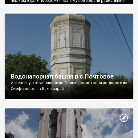
пешком вдоль побережья,поэтому совершали радиальные
вылазки из Оленевки.
Водонапорная башня в с.Почтовое
Интересную водонапорную башню посмотрели по дороге из
Симферополя в Бахчисарай.