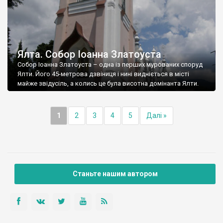
Ялта. Собор Іоанна Златоуста
Собор Іоанна Златоуста – одна із перших мурованих споруд
Ялти. Його 45-метрова дзвіниця і нині видніється в місті
майже звідусіль, а колись це була висотна домінанта Ялти.
1
2
3
4
5
Далі »
Станьте нашим автором