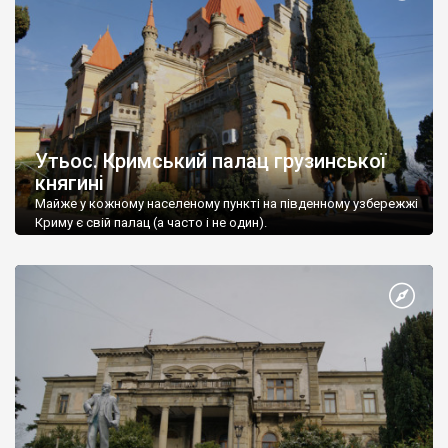
Утьос. Кримський палац грузинської
княгині
Майже у кожному населеному пункті на південному узбережжі
Криму є свій палац (а часто і не один).