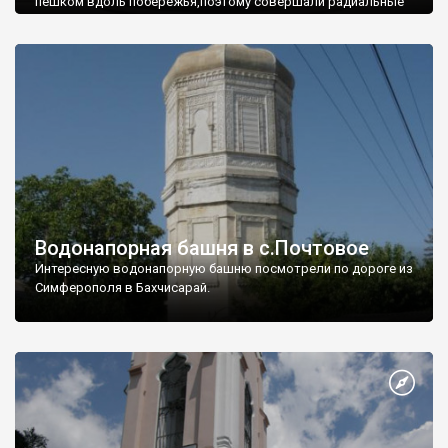
пешком вдоль побережья,поэтому совершали радиальные
вылазки из Оленевки.
Водонапорная башня в с.Почтовое
Интересную водонапорную башню посмотрели по дороге из
Симферополя в Бахчисарай.