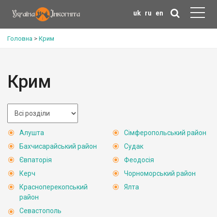
uk
ru
en
Головна
>
Крим
Крим
Алушта
Сімферопольський район
Бахчисарайський район
Судак
Євпаторія
Феодосія
Керч
Чорноморський район
Красноперекопський
Ялта
район
Севастополь