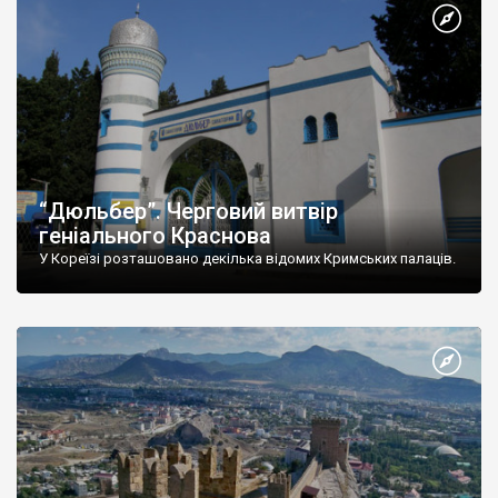
“Дюльбер”. Черговий витвір
геніального Краснова
У Кореїзі розташовано декілька відомих Кримських палаців.