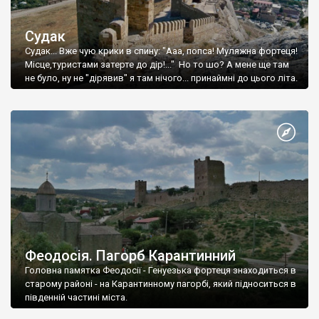
Судак
Судак... Вже чую крики в спину: "Ааа, попса! Муляжна фортеця!
Місце,туристами затерте до дір!..." Но то шо? А мене ще там
не було, ну не "дірявив" я там нічого... принаймні до цього літа.
Феодосія. Пагорб Карантинний
Головна памятка Феодосії - Генуезька фортеця знаходиться в
старому районі - на Карантинному пагорбі, який підноситься в
південній частині міста.