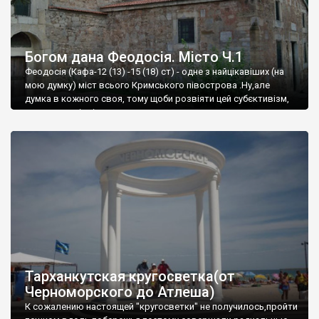
Богом дана Феодосія. Місто Ч.1
Феодосія (Кафа-12 (13) -15 (18) ст) - одне з найцікавіших (на
мою думку) міст всього Кримського півострова .Ну,але
думка в кожного своя, тому щоби розвіяти цей субєктивізм,
запрошую відвідати це
Тарханкутская кругосветка(от
Черноморского до Атлеша)
К сожалению настоящей "кругосветки" не получилось,пройти