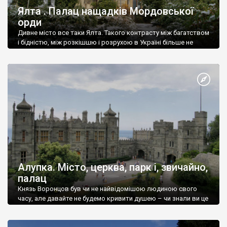
Ялта . Палац нащадків Мордовської
орди
Дивне місто все таки Ялта. Такого контрасту між багатством
і бідністю, між розкішшю і розрухою в Україні більше не
знайдеш.
Алупка. Місто, церква, парк і, звичайно,
палац
Князь Воронцов був чи не найвідомішою людиною свого
часу, але давайте не будемо кривити душею – чи знали ви це
прізвище до відвідин Алупки? Мабуть все таки ні.