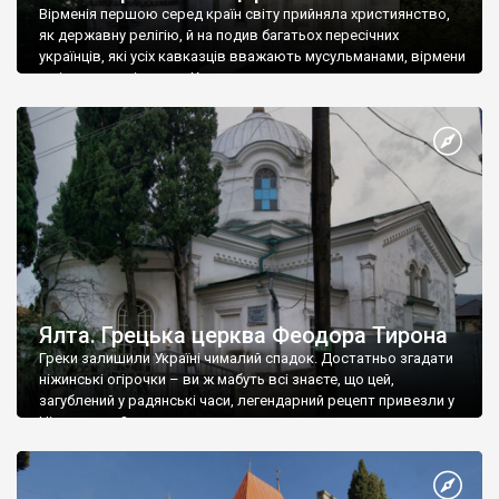
Вірменія першою серед країн світу прийняла християнство,
як державну релігію, й на подив багатьох пересічних
українців, які усіх кавказців вважають мусульманами, вірмени
є відданими вірянами Христа
Ялта. Грецька церква Феодора Тирона
Греки залишили Україні чималий спадок. Достатньо згадати
ніжинські огірочки – ви ж мабуть всі знаєте, що цей,
загублений у радянські часи, легендарний рецепт привезли у
Ніжин греки?