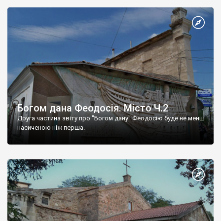
Богом дана Феодосія. Місто Ч.2
Друга частина звіту про "Богом дану" Феодосію буде не менш
насиченою ніж перша.