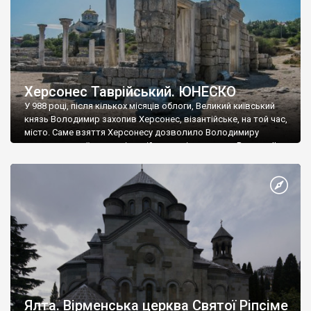
Херсонес Таврійський. ЮНЕСКО
У 988 році, після кількох місяців облоги, Великий київський
князь Володимир захопив Херсонес, візантійське, на той час,
місто. Саме взяття Херсонесу дозволило Володимиру
диктувати свої умови візантійському імператору Василю ІІ, та
одружитися з його дочкою Ганною. Цього ж року, в
Херсонесі Володимир-язичник, став Василем-християнином.
А потім було Хрещення Русі. На честь Херсонесу Таврійського
названо місто […]
Ялта. Вірменська церква Святої Ріпсіме