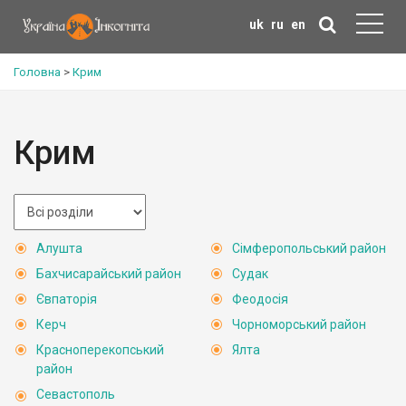
uk
ru
en
Головна
>
Крим
Крим
Алушта
Сімферопольський район
Бахчисарайський район
Судак
Євпаторія
Феодосія
Керч
Чорноморський район
Красноперекопський
Ялта
район
Севастополь