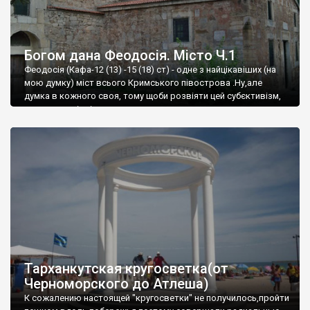
Богом дана Феодосія. Місто Ч.1
Феодосія (Кафа-12 (13) -15 (18) ст) - одне з найцікавіших (на
мою думку) міст всього Кримського півострова .Ну,але
думка в кожного своя, тому щоби розвіяти цей субєктивізм,
запрошую відвідати це
Тарханкутская кругосветка(от
Черноморского до Атлеша)
К сожалению настоящей "кругосветки" не получилось,пройти