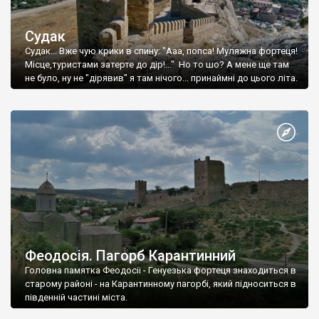
Судак
Судак... Вже чую крики в спину: "Ааа, попса! Муляжна фортеця!
Місце,туристами затерте до дір!..." Но то шо? А мене ще там
не було, ну не "дірявив" я там нічого... принаймні до цього літа.
Феодосія. Пагорб Карантинний
Головна памятка Феодосії - Генуезька фортеця знаходиться в
старому районі - на Карантинному пагорбі, який підноситься в
південній частині міста.