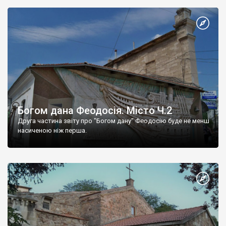
Богом дана Феодосія. Місто Ч.2
Друга частина звіту про "Богом дану" Феодосію буде не менш
насиченою ніж перша.