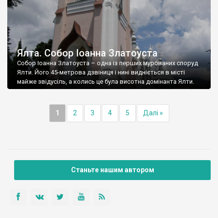
Ялта. Собор Іоанна Златоуста
Собор Іоанна Златоуста – одна із перших мурованих споруд
Ялти. Його 45-метрова дзвіниця і нині видніється в місті
майже звідусіль, а колись це була висотна домінанта Ялти.
1
2
3
4
5
Далі »
Станьте нашим автором