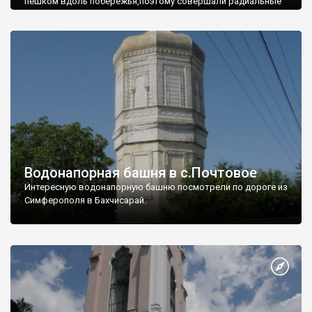
пешком вдоль побережья,поэтому совершали радиальные
вылазки из Оленевки.
Водонапорная башня в с.Почтовое
Интересную водонапорную башню посмотрели по дороге из
Симферополя в Бахчисарай.