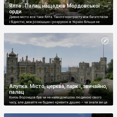
Ялта . Палац нащадків Мордовської
орди
Дивне місто все таки Ялта. Такого контрасту між багатством
і бідністю, між розкішшю і розрухою в Україні більше не
знайдеш.
Алупка. Місто, церква, парк і, звичайно,
палац
Князь Воронцов був чи не найвідомішою людиною свого
часу, але давайте не будемо кривити душею – чи знали ви це
прізвище до відвідин Алупки? Мабуть все таки ні.