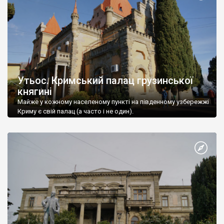
Утьос. Кримський палац грузинської
княгині
Майже у кожному населеному пункті на південному узбережжі
Криму є свій палац (а часто і не один).