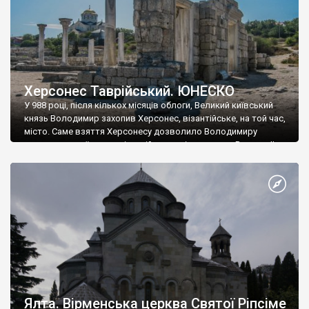
Херсонес Таврійський. ЮНЕСКО
У 988 році, після кількох місяців облоги, Великий київський
князь Володимир захопив Херсонес, візантійське, на той час,
місто. Саме взяття Херсонесу дозволило Володимиру
диктувати свої умови візантійському імператору Василю ІІ, та
одружитися з його дочкою Ганною. Цього ж року, в
Херсонесі Володимир-язичник, став Василем-християнином.
А потім було Хрещення Русі. На честь Херсонесу Таврійського
названо місто […]
Ялта. Вірменська церква Святої Ріпсіме