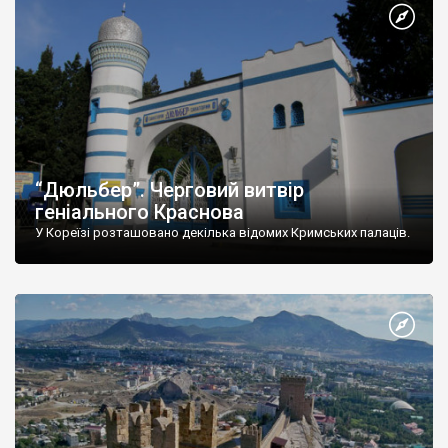
“Дюльбер”. Черговий витвір
геніального Краснова
У Кореїзі розташовано декілька відомих Кримських палаців.