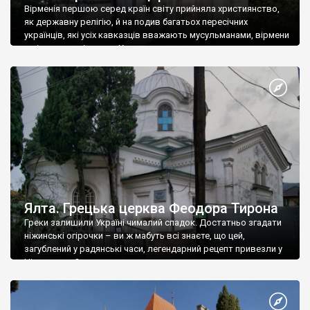
Вірменія першою серед країн світу прийняла християнство,
як державну релігію, й на подив багатьох пересічних
українців, які усіх кавказців вважають мусульманами, вірмени
є відданими вірянами Христа
Ялта. Грецька церква Феодора Тирона
Греки залишили Україні чималий спадок. Достатньо згадати
ніжинські огірочки – ви ж мабуть всі знаєте, що цей,
загублений у радянські часи, легендарний рецепт привезли у
Ніжин греки?