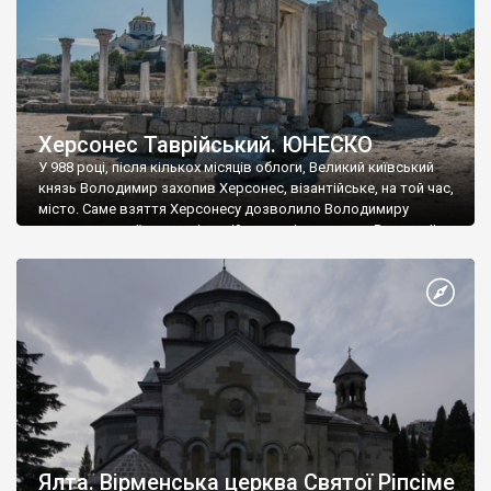
Херсонес Таврійський. ЮНЕСКО
У 988 році, після кількох місяців облоги, Великий київський
князь Володимир захопив Херсонес, візантійське, на той час,
місто. Саме взяття Херсонесу дозволило Володимиру
диктувати свої умови візантійському імператору Василю ІІ, та
одружитися з його дочкою Ганною. Цього ж року, в
Херсонесі Володимир-язичник, став Василем-християнином.
А потім було Хрещення Русі. На честь Херсонесу Таврійського
названо місто […]
Ялта. Вірменська церква Святої Ріпсіме