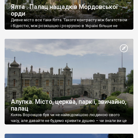
Ялта . Палац нащадків Мордовської
орди
Дивне місто все таки Ялта. Такого контрасту між багатством
і бідністю, між розкішшю і розрухою в Україні більше не
знайдеш.
Алупка. Місто, церква, парк і, звичайно,
палац
Князь Воронцов був чи не найвідомішою людиною свого
часу, але давайте не будемо кривити душею – чи знали ви це
прізвище до відвідин Алупки? Мабуть все таки ні.