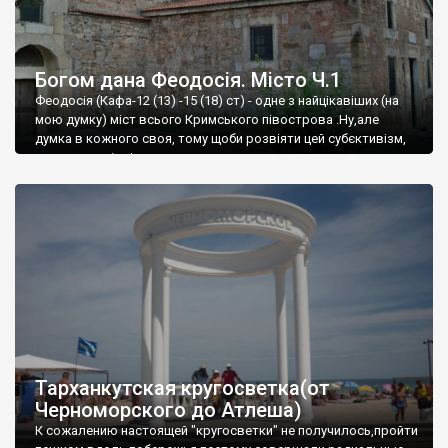
Богом дана Феодосія. Місто Ч.1
Феодосія (Кафа-12 (13) -15 (18) ст) - одне з найцікавіших (на
мою думку) міст всього Кримського півострова .Ну,але
думка в кожного своя, тому щоби розвіяти цей субєктивізм,
запрошую відвідати це
Тарханкутская кругосветка(от
Черноморского до Атлеша)
К сожалению настоящей "кругосветки" не получилось,пройти