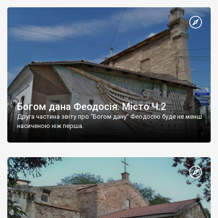
Богом дана Феодосія. Місто Ч.2
Друга частина звіту про "Богом дану" Феодосію буде не менш
насиченою ніж перша.