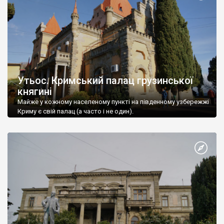
Утьос. Кримський палац грузинської
княгині
Майже у кожному населеному пункті на південному узбережжі
Криму є свій палац (а часто і не один).