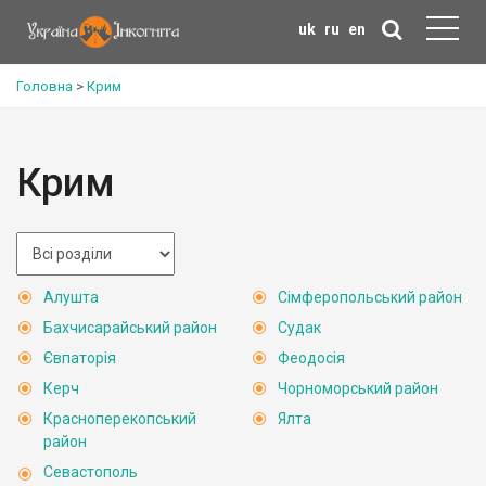
uk
ru
en
Головна
>
Крим
Крим
Алушта
Сімферопольський район
Бахчисарайський район
Судак
Євпаторія
Феодосія
Керч
Чорноморський район
Красноперекопський
Ялта
район
Севастополь