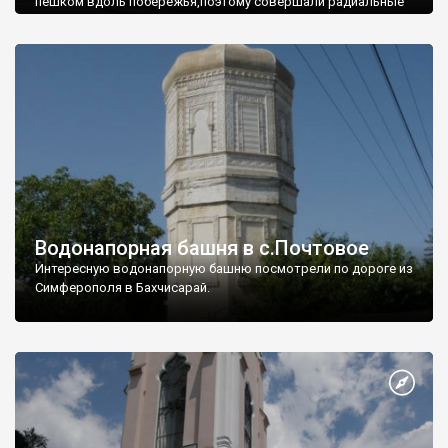
пешком вдоль побережья,поэтому совершали радиальные
вылазки из Оленевки.
Водонапорная башня в с.Почтовое
Интересную водонапорную башню посмотрели по дороге из
Симферополя в Бахчисарай.