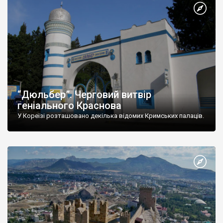
“Дюльбер”. Черговий витвір
геніального Краснова
У Кореїзі розташовано декілька відомих Кримських палаців.