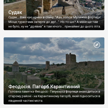
Судак
Судак... Вже чую крики в спину: "Ааа, попса! Муляжна фортеця!
Місце,туристами затерте до дір!..." Но то шо? А мене ще там
не було, ну не "дірявив" я там нічого... принаймні до цього літа.
Феодосія. Пагорб Карантинний
Головна памятка Феодосії - Генуезька фортеця знаходиться в
старому районі - на Карантинному пагорбі, який підноситься в
південній частині міста.