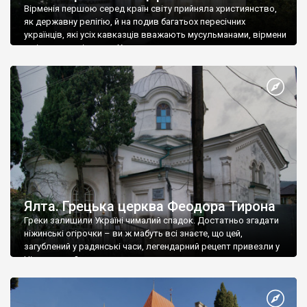
Вірменія першою серед країн світу прийняла християнство,
як державну релігію, й на подив багатьох пересічних
українців, які усіх кавказців вважають мусульманами, вірмени
є відданими вірянами Христа
Ялта. Грецька церква Феодора Тирона
Греки залишили Україні чималий спадок. Достатньо згадати
ніжинські огірочки – ви ж мабуть всі знаєте, що цей,
загублений у радянські часи, легендарний рецепт привезли у
Ніжин греки?