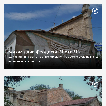
Богом дана Феодосія. Місто Ч.2
Друга частина звіту про "Богом дану" Феодосію буде не менш
насиченою ніж перша.