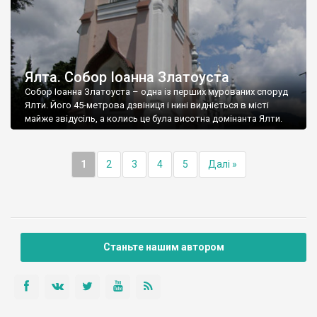
Ялта. Собор Іоанна Златоуста
Собор Іоанна Златоуста – одна із перших мурованих споруд
Ялти. Його 45-метрова дзвіниця і нині видніється в місті
майже звідусіль, а колись це була висотна домінанта Ялти.
1
2
3
4
5
Далі »
Станьте нашим автором