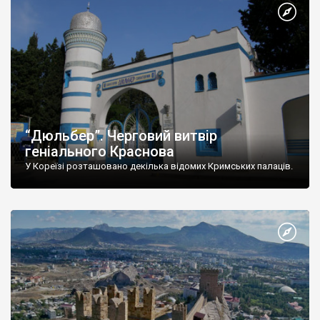
“Дюльбер”. Черговий витвір
геніального Краснова
У Кореїзі розташовано декілька відомих Кримських палаців.