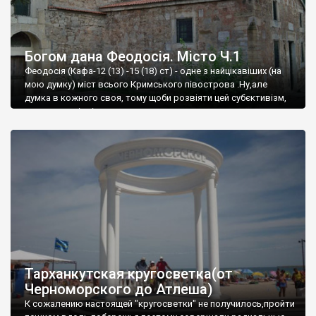
Богом дана Феодосія. Місто Ч.1
Феодосія (Кафа-12 (13) -15 (18) ст) - одне з найцікавіших (на
мою думку) міст всього Кримського півострова .Ну,але
думка в кожного своя, тому щоби розвіяти цей субєктивізм,
запрошую відвідати це
Тарханкутская кругосветка(от
Черноморского до Атлеша)
К сожалению настоящей "кругосветки" не получилось,пройти