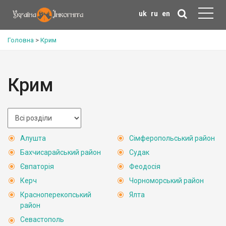
uk
ru
en
Головна
>
Крим
Крим
Алушта
Сімферопольський район
Бахчисарайський район
Судак
Євпаторія
Феодосія
Керч
Чорноморський район
Красноперекопський
Ялта
район
Севастополь