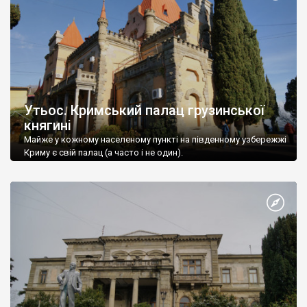
Утьос. Кримський палац грузинської
княгині
Майже у кожному населеному пункті на південному узбережжі
Криму є свій палац (а часто і не один).