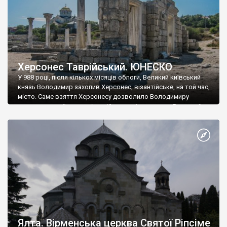
Херсонес Таврійський. ЮНЕСКО
У 988 році, після кількох місяців облоги, Великий київський
князь Володимир захопив Херсонес, візантійське, на той час,
місто. Саме взяття Херсонесу дозволило Володимиру
диктувати свої умови візантійському імператору Василю ІІ, та
одружитися з його дочкою Ганною. Цього ж року, в
Херсонесі Володимир-язичник, став Василем-християнином.
А потім було Хрещення Русі. На честь Херсонесу Таврійського
названо місто […]
Ялта. Вірменська церква Святої Ріпсіме