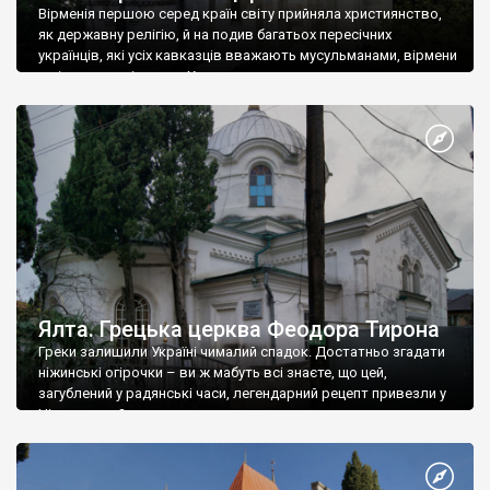
Вірменія першою серед країн світу прийняла християнство,
як державну релігію, й на подив багатьох пересічних
українців, які усіх кавказців вважають мусульманами, вірмени
є відданими вірянами Христа
Ялта. Грецька церква Феодора Тирона
Греки залишили Україні чималий спадок. Достатньо згадати
ніжинські огірочки – ви ж мабуть всі знаєте, що цей,
загублений у радянські часи, легендарний рецепт привезли у
Ніжин греки?