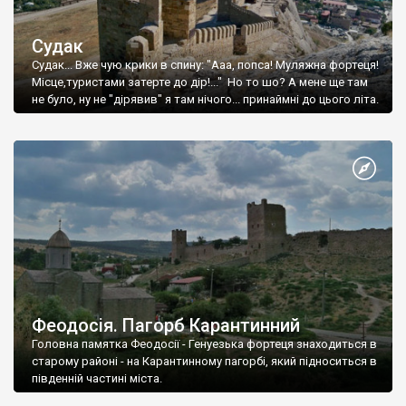
Судак
Судак... Вже чую крики в спину: "Ааа, попса! Муляжна фортеця!
Місце,туристами затерте до дір!..." Но то шо? А мене ще там
не було, ну не "дірявив" я там нічого... принаймні до цього літа.
Феодосія. Пагорб Карантинний
Головна памятка Феодосії - Генуезька фортеця знаходиться в
старому районі - на Карантинному пагорбі, який підноситься в
південній частині міста.