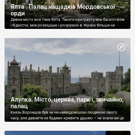
Ялта . Палац нащадків Мордовської
орди
Дивне місто все таки Ялта. Такого контрасту між багатством
і бідністю, між розкішшю і розрухою в Україні більше не
знайдеш.
Алупка. Місто, церква, парк і, звичайно,
палац
Князь Воронцов був чи не найвідомішою людиною свого
часу, але давайте не будемо кривити душею – чи знали ви це
прізвище до відвідин Алупки? Мабуть все таки ні.