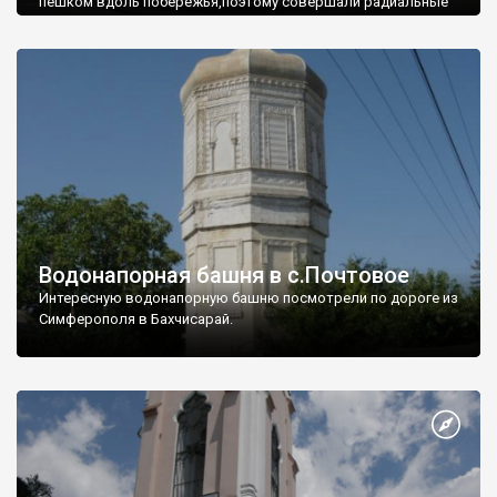
пешком вдоль побережья,поэтому совершали радиальные
вылазки из Оленевки.
Водонапорная башня в с.Почтовое
Интересную водонапорную башню посмотрели по дороге из
Симферополя в Бахчисарай.