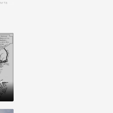
им та
ора і
є
го типу,
ей-
рний
ста:
 райони
від 2
I
і,
рукти,
 котрі