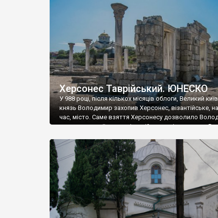
музею «Новгородський музей-заповідник» сотні арт
візантійської доби. Раритети викрадені з фондів об’
культурної спадщини ЮНЕСКО «Херсонеса Таврійсько
Офіційно – на виставку «Золото Візантії», але експер
влада в Україні вважають це лише […]
Херсонес Таврійський. ЮНЕСКО
У 988 році, після кількох місяців облоги, Великий киї
князь Володимир захопив Херсонес, візантійське, на
час, місто. Саме взяття Херсонесу дозволило Воло
диктувати свої умови візантійському імператору Вас
та одружитися з його дочкою Ганною. Цього ж року,
Херсонесі Володимир-язичник, став Василем-
християнином. А потім було Хрещення Русі. На честь
Херсонесу Таврійського названо місто […]