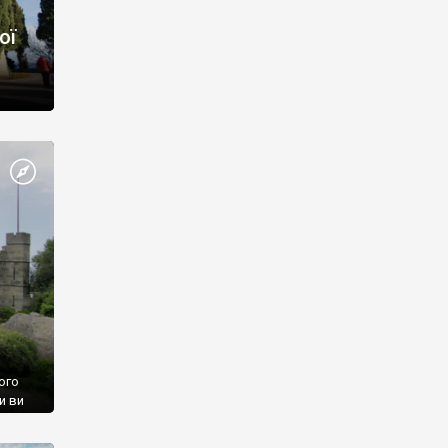
ої
ого
и ви