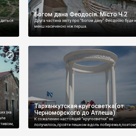
Богом дана Феодосія. Місто Ч.2
одиться
Друга частина звіту про "Богом дану" Феодосію буде 
менш насиченою ніж перша.
Тарханкутская кругосветка(от
Черноморского до Атлеша)
ших (на
але
К сожалению настоящей "кругосветки" не
тивізм,
получилось,пройти пешком вдоль побережья,поэтом
совершали радиальные вылазки из Оленевки.