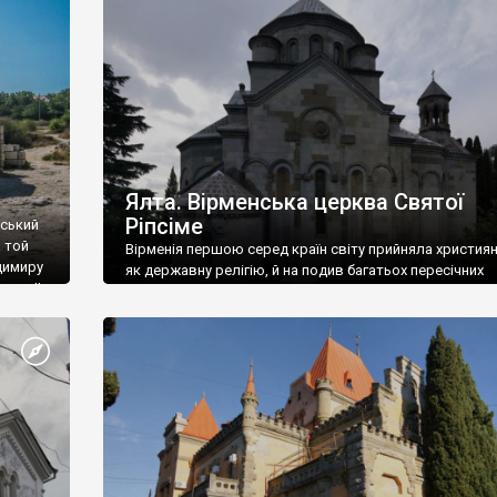
ефактів
називаються «повстяками» (postaki)…” “Вино. Крим
єкту
виробляє відмінне вино і його вдосталь: воно все ду
го».
легке біле і дуже […]
ти та
Ялта. Вірменська церква Святої
Ріпсіме
вський
 той
Вірменія першою серед країн світу прийняла христия
димиру
як державну релігію, й на подив багатьох пересічних
илю ІІ,
українців, які усіх кавказців вважають мусульманами,
 в
вірмени є відданими вірянами Христа