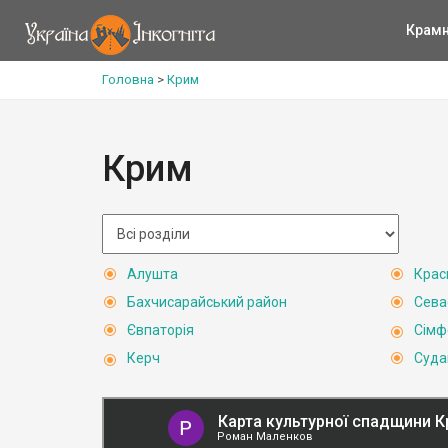
Крам
Головна
>
Крим
Крим
Алушта
Крас
Бахчисарайський район
Сева
Євпаторія
Сімф
Керч
Суда