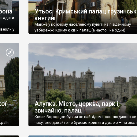
рона
Утьос. Кримський палац грузинськ
княгині
згадати
Майже у кожному населеному пункті на південному
ивезли у
узбережжі Криму є свій палац (а часто і не один).
ої
Алупка. Місто, церква, парк і,
звичайно, палац
Князь Воронцов був чи не найвідомішою людиною св
раїні
часу, але давайте не будемо кривити душею – чи знал
це прізвище до відвідин Алупки? Мабуть все таки ні.