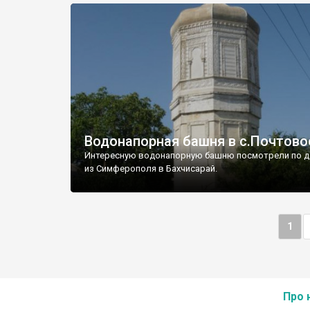
Водонапорная башня в с.Почтово
Интересную водонапорную башню посмотрели по д
из Симферополя в Бахчисарай.
1
Про 