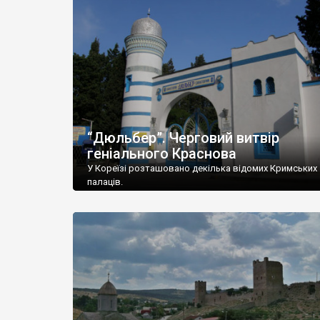
“Дюльбер”. Черговий витвір
геніального Краснова
У Кореїзі розташовано декілька відомих Кримських
палаців.