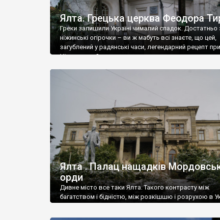
Ялта. Грецька церква Феодора Ти
Греки залишили Україні чималий спадок. Достатньо 
ніжинські огірочки – ви ж мабуть всі знаєте, що цей,
загублений у радянські часи, легендарний рецепт пр
Ніжин греки?
Ялта . Палац нащадків Мордовськ
орди
Дивне місто все таки Ялта. Такого контрасту між
багатством і бідністю, між розкішшю і розрухою в Ук
більше не знайдеш.