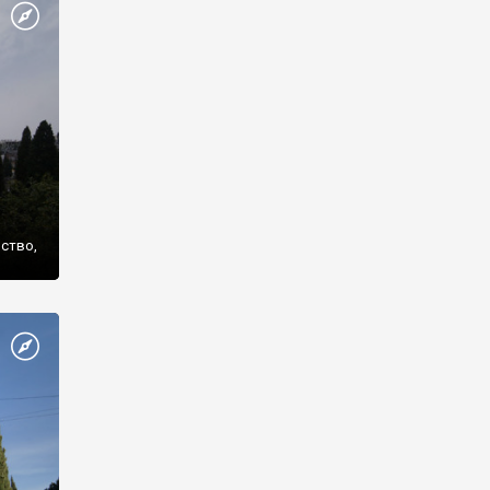
же
нство,