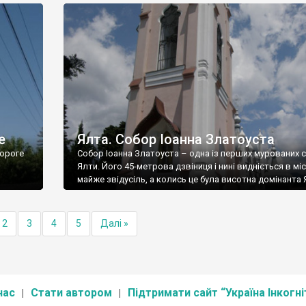
е
Ялта. Собор Іоанна Златоуста
ороге
Собор Іоанна Златоуста – одна із перших мурованих 
Ялти. Його 45-метрова дзвіниця і нині видніється в міс
майже звідусіль, а колись це була висотна домінанта 
2
3
4
5
Далі »
нас
Стати автором
Підтримати сайт “Україна Інкогні