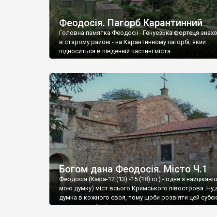
Феодосія. Пагорб Карантинний
Головна памятка Феодосії - Генуезька фортеця знах
в старому районі - на Карантинному пагорбі, який
підноситься в південній частині міста.
Богом дана Феодосія. Місто Ч.1
Феодосія (Кафа-12 (13) -15 (18) ст) - одне з найцікаві
мою думку) міст всього Кримського півострова .Ну,
думка в кожного своя, тому щоби розвіяти цей субєк
запрошую відвідати це