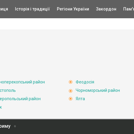
ниця
Історія і традиції
Регіони України
Закордон
Пам'
ноперекопський район
Феодосія
стополь
Чорноморський район
еропольський район
Ялта
к