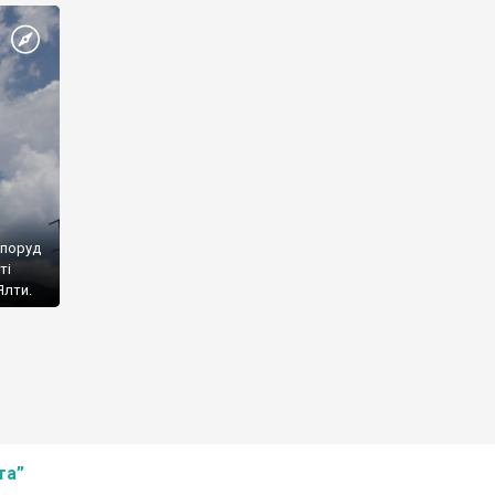
споруд
ті
Ялти.
та”