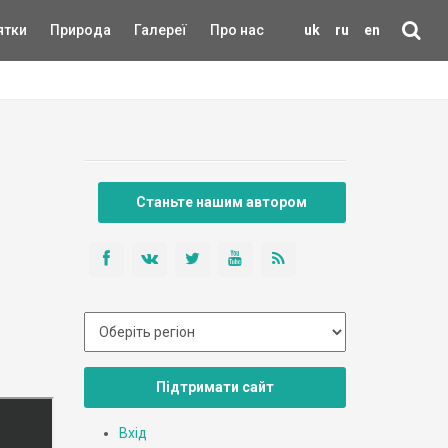
ятки
Природа
Галереї
Про нас
uk
ru
en
Станьте нашим автором
Підтримати сайт
Вхід