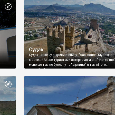
Судак
Судак... Вже чую крики в спину: "Ааа, попса! Муляжна
фортеця! Місце,туристами затерте до дір!..." Но то шо
мене ще там не було, ну не "дірявив" я там нічого...
принаймні до цього літа.