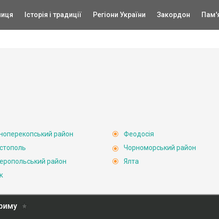
ниця
Історія і традиції
Регіони України
Закордон
Пам'
ноперекопський район
Феодосія
стополь
Чорноморський район
еропольський район
Ялта
к