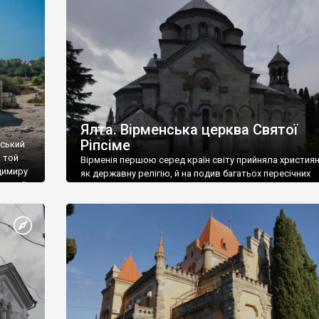
ефактів
називаються «повстяками» (postaki)…” “Вино. Крим
єкту
виробляє відмінне вино і його вдосталь: воно все ду
го».
легке біле і дуже […]
ти та
Ялта. Вірменська церква Святої
Ріпсіме
вський
 той
Вірменія першою серед країн світу прийняла христия
димиру
як державну релігію, й на подив багатьох пересічних
илю ІІ,
українців, які усіх кавказців вважають мусульманами,
 в
вірмени є відданими вірянами Христа