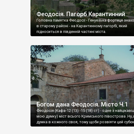
Феодосія. Пагорб Карантинний
Головна памятка Феодосії - Генуезька фортеця знах
в старому районі - на Карантинному пагорбі, який
підноситься в південній частині міста.
Богом дана Феодосія. Місто Ч.1
Феодосія (Кафа-12 (13) -15 (18) ст) - одне з найцікаві
мою думку) міст всього Кримського півострова .Ну,
думка в кожного своя, тому щоби розвіяти цей субєк
запрошую відвідати це