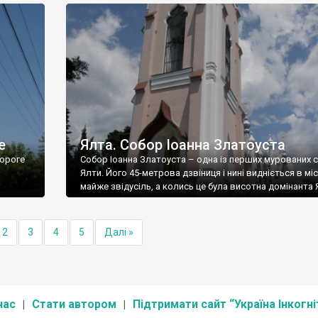
е
Ялта. Собор Іоанна Златоуста
ороге
Собор Іоанна Златоуста – одна із перших мурованих 
Ялти. Його 45-метрова дзвіниця і нині видніється в міс
майже звідусіль, а колись це була висотна домінанта 
2
3
4
5
Далі »
нас
Стати автором
Підтримати сайт “Україна Інкогні