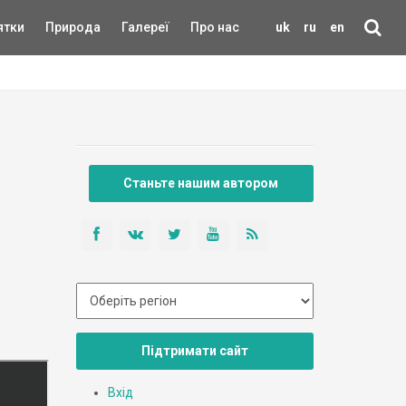
ятки
Природа
Галереї
Про нас
uk
ru
en
Станьте нашим автором
Підтримати сайт
Вхід