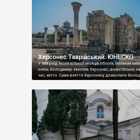
музею «Новгородський музей-заповідник» сотні арт
візантійської доби. Раритети викрадені з фондів об’
культурної спадщини ЮНЕСКО «Херсонеса Таврійсько
Офіційно – на виставку «Золото Візантії», але експер
влада в Україні вважають це лише […]
Херсонес Таврійський. ЮНЕСКО
У 988 році, після кількох місяців облоги, Великий киї
князь Володимир захопив Херсонес, візантійське, на
час, місто. Саме взяття Херсонесу дозволило Воло
диктувати свої умови візантійському імператору Вас
та одружитися з його дочкою Ганною. Цього ж року,
Херсонесі Володимир-язичник, став Василем-
християнином. А потім було Хрещення Русі. На честь
Херсонесу Таврійського названо місто […]