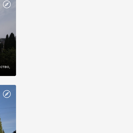
же
нство,