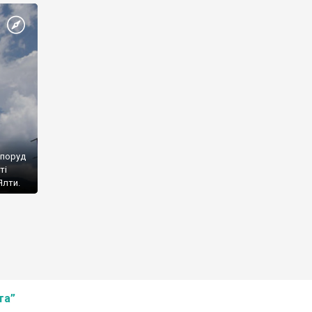
споруд
ті
Ялти.
та”