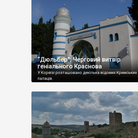
“Дюльбер”. Черговий витвір
геніального Краснова
У Кореїзі розташовано декілька відомих Кримських
палаців.