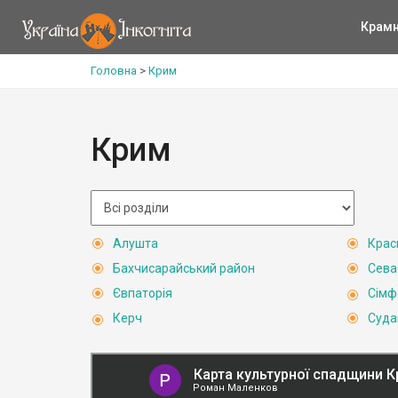
Крам
Головна
>
Крим
Крим
Алушта
Крас
Бахчисарайський район
Сева
Євпаторія
Сімф
Керч
Суда