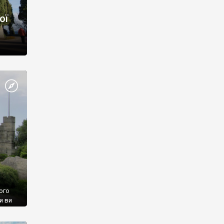
ої
ого
и ви