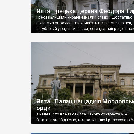
Ялта. Грецька церква Феодора Ти
Греки залишили Україні чималий спадок. Достатньо 
ніжинські огірочки – ви ж мабуть всі знаєте, що цей,
загублений у радянські часи, легендарний рецепт пр
Ніжин греки?
Ялта . Палац нащадків Мордовськ
орди
Дивне місто все таки Ялта. Такого контрасту між
багатством і бідністю, між розкішшю і розрухою в Ук
більше не знайдеш.