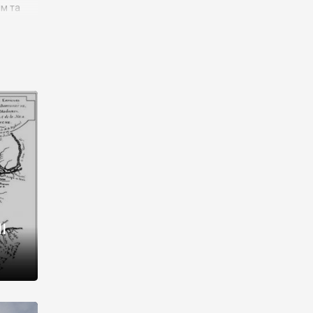
им та
ора і
є
го типу,
ей-
рний
ста:
 райони
від 2
I
і,
рукти,
 котрі