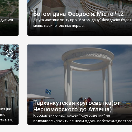
Богом дана Феодосія. Місто Ч.2
одиться
Друга частина звіту про "Богом дану" Феодосію буде 
менш насиченою ніж перша.
Тарханкутская кругосветка(от
Черноморского до Атлеша)
ших (на
але
К сожалению настоящей "кругосветки" не
тивізм,
получилось,пройти пешком вдоль побережья,поэтом
совершали радиальные вылазки из Оленевки.