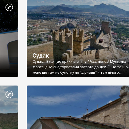
Судак
Судак... Вже чую крики в спину: "Ааа, попса! Муляжна
фортеця! Місце,туристами затерте до дір!..." Но то шо
мене ще там не було, ну не "дірявив" я там нічого...
принаймні до цього літа.