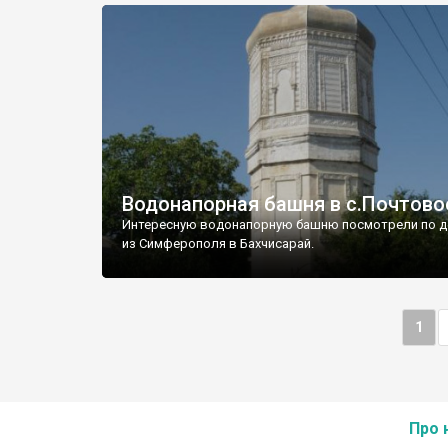
Водонапорная башня в с.Почтово
Интересную водонапорную башню посмотрели по д
из Симферополя в Бахчисарай.
1
Про 