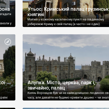
рона
Утьос. Кримський палац грузинськ
княгині
згадати
Майже у кожному населеному пункті на південному
ивезли у
узбережжі Криму є свій палац (а часто і не один).
ої
Алупка. Місто, церква, парк і,
звичайно, палац
Князь Воронцов був чи не найвідомішою людиною св
раїні
часу, але давайте не будемо кривити душею – чи знал
це прізвище до відвідин Алупки? Мабуть все таки ні.