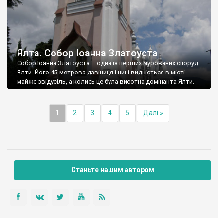
Ялта. Собор Іоанна Златоуста
Собор Іоанна Златоуста – одна із перших мурованих споруд
Ялти. Його 45-метрова дзвіниця і нині видніється в місті
майже звідусіль, а колись це була висотна домінанта Ялти.
1
2
3
4
5
Далі »
Станьте нашим автором