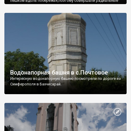
пешком вдоль побережья,поэтому совершали радиальные
вылазки из Оленевки.
Водонапорная башня в с.Почтовое
Интересную водонапорную башню посмотрели по дороге из
Симферополя в Бахчисарай.