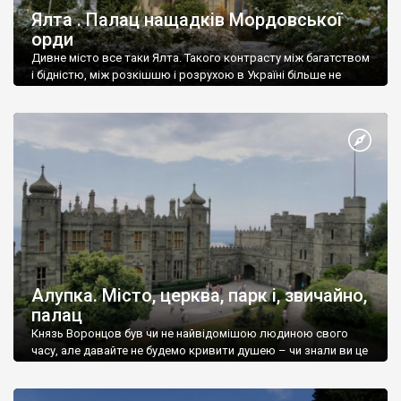
Ялта . Палац нащадків Мордовської
орди
Дивне місто все таки Ялта. Такого контрасту між багатством
і бідністю, між розкішшю і розрухою в Україні більше не
знайдеш.
Алупка. Місто, церква, парк і, звичайно,
палац
Князь Воронцов був чи не найвідомішою людиною свого
часу, але давайте не будемо кривити душею – чи знали ви це
прізвище до відвідин Алупки? Мабуть все таки ні.