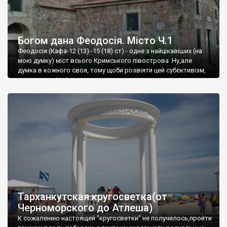
Богом дана Феодосія. Місто Ч.1
Феодосія (Кафа-12 (13) -15 (18) ст) - одне з найцікавіших (на
мою думку) міст всього Кримського півострова .Ну,але
думка в кожного своя, тому щоби розвіяти цей субєктивізм,
запрошую відвідати це
Тарханкутская кругосветка(от
Черноморского до Атлеша)
К сожалению настоящей "кругосветки" не получилось,пройти