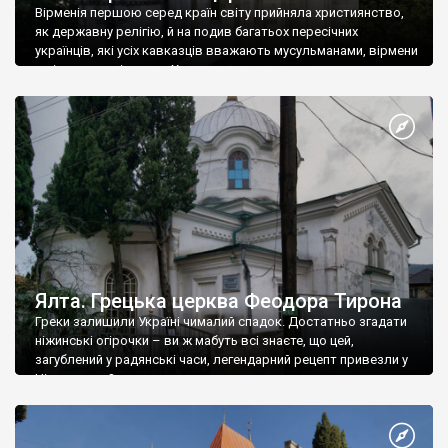
Вірменія першою серед країн світу прийняла християнство,
як державну релігію, й на подив багатьох пересічних
українців, які усіх кавказців вважають мусульманами, вірмени
є відданими вірянами Христа
Ялта. Грецька церква Феодора Тирона
Греки залишили Україні чималий спадок. Достатньо згадати
ніжинські огірочки – ви ж мабуть всі знаєте, що цей,
загублений у радянські часи, легендарний рецепт привезли у
Ніжин греки?