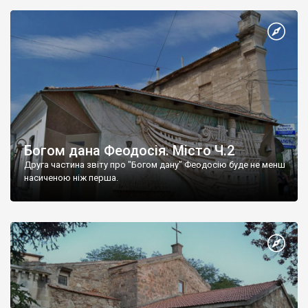
Богом дана Феодосія. Місто Ч.2
Друга частина звіту про "Богом дану" Феодосію буде не менш
насиченою ніж перша.