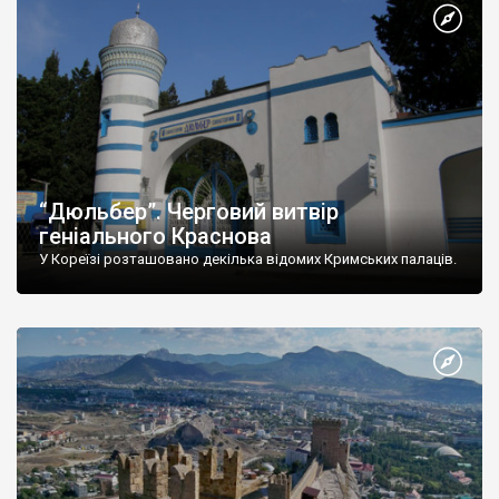
“Дюльбер”. Черговий витвір
геніального Краснова
У Кореїзі розташовано декілька відомих Кримських палаців.