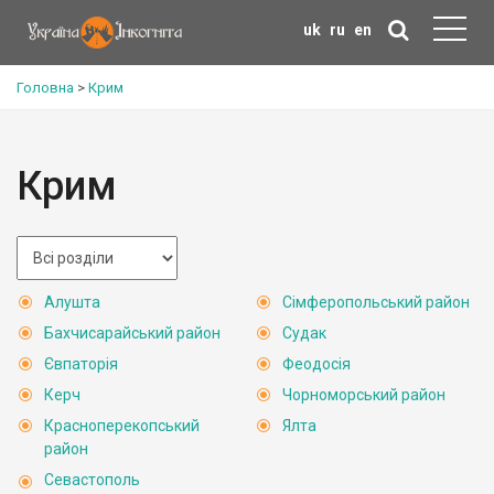
uk
ru
en
Головна
>
Крим
Крим
Алушта
Сімферопольський район
Бахчисарайський район
Судак
Євпаторія
Феодосія
Керч
Чорноморський район
Красноперекопський
Ялта
район
Севастополь