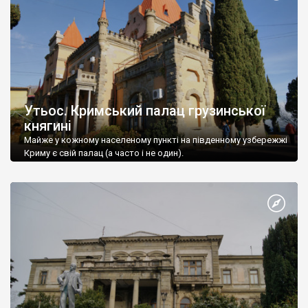
Утьос. Кримський палац грузинської
княгині
Майже у кожному населеному пункті на південному узбережжі
Криму є свій палац (а часто і не один).