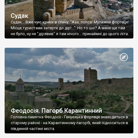
Судак
Судак... Вже чую крики в спину: "Ааа, попса! Муляжна фортеця!
Місце,туристами затерте до дір!..." Но то шо? А мене ще там
не було, ну не "дірявив" я там нічого... принаймні до цього літа.
Феодосія. Пагорб Карантинний
Головна памятка Феодосії - Генуезька фортеця знаходиться в
старому районі - на Карантинному пагорбі, який підноситься в
південній частині міста.