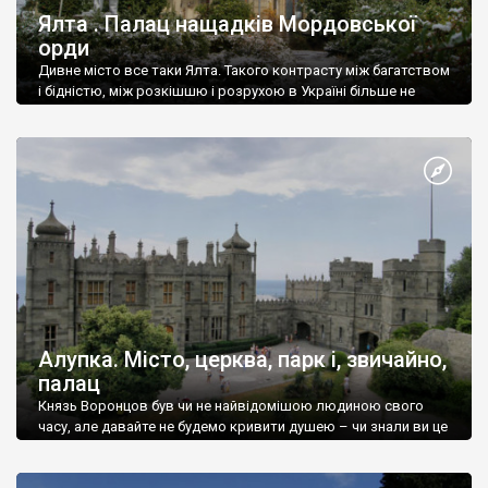
Ялта . Палац нащадків Мордовської
орди
Дивне місто все таки Ялта. Такого контрасту між багатством
і бідністю, між розкішшю і розрухою в Україні більше не
знайдеш.
Алупка. Місто, церква, парк і, звичайно,
палац
Князь Воронцов був чи не найвідомішою людиною свого
часу, але давайте не будемо кривити душею – чи знали ви це
прізвище до відвідин Алупки? Мабуть все таки ні.