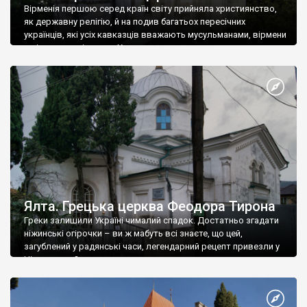
Вірменія першою серед країн світу прийняла християнство,
як державну релігію, й на подив багатьох пересічних
українців, які усіх кавказців вважають мусульманами, вірмени
є відданими вірянами Христа
Ялта. Грецька церква Феодора Тирона
Греки залишили Україні чималий спадок. Достатньо згадати
ніжинські огірочки – ви ж мабуть всі знаєте, що цей,
загублений у радянські часи, легендарний рецепт привезли у
Ніжин греки?