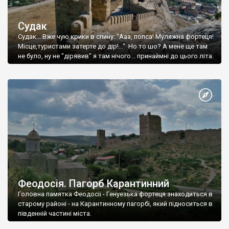
Судак
Судак... Вже чую крики в спину: "Ааа, попса! Муляжна фортеця!
Місце,туристами затерте до дір!..." Но то шо? А мене ще там
не було, ну не "дірявив" я там нічого... принаймні до цього літа.
Феодосія. Пагорб Карантинний
Головна памятка Феодосії - Генуезька фортеця знаходиться в
старому районі - на Карантинному пагорбі, який підноситься в
південній частині міста.