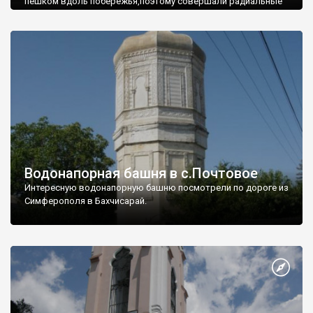
пешком вдоль побережья,поэтому совершали радиальные
вылазки из Оленевки.
Водонапорная башня в с.Почтовое
Интересную водонапорную башню посмотрели по дороге из
Симферополя в Бахчисарай.