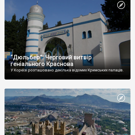
“Дюльбер”. Черговий витвір
геніального Краснова
У Кореїзі розташовано декілька відомих Кримських палаців.