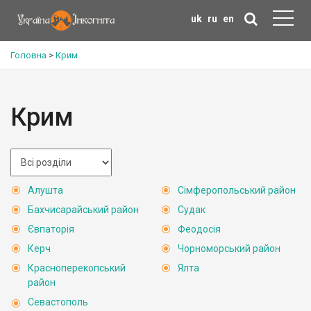
uk
ru
en
Головна
>
Крим
Крим
Алушта
Сімферопольський район
Бахчисарайський район
Судак
Євпаторія
Феодосія
Керч
Чорноморський район
Красноперекопський
Ялта
район
Севастополь