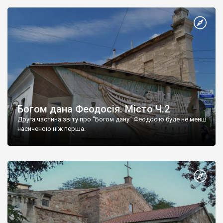
Богом дана Феодосія. Місто Ч.2
Друга частина звіту про "Богом дану" Феодосію буде не менш
насиченою ніж перша.