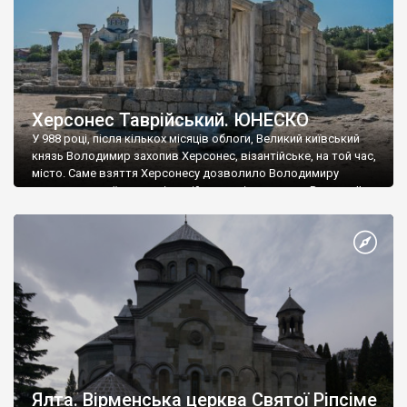
Херсонес Таврійський. ЮНЕСКО
У 988 році, після кількох місяців облоги, Великий київський
князь Володимир захопив Херсонес, візантійське, на той час,
місто. Саме взяття Херсонесу дозволило Володимиру
диктувати свої умови візантійському імператору Василю ІІ, та
одружитися з його дочкою Ганною. Цього ж року, в
Херсонесі Володимир-язичник, став Василем-християнином.
А потім було Хрещення Русі. На честь Херсонесу Таврійського
названо місто […]
Ялта. Вірменська церква Святої Ріпсіме