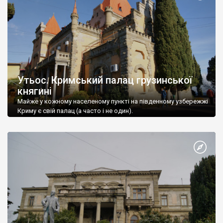
Утьос. Кримський палац грузинської
княгині
Майже у кожному населеному пункті на південному узбережжі
Криму є свій палац (а часто і не один).