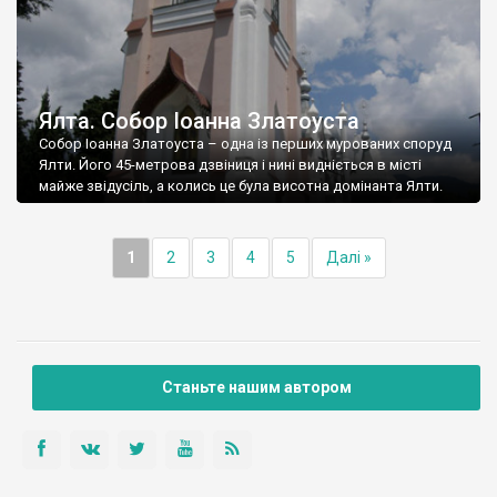
Ялта. Собор Іоанна Златоуста
Собор Іоанна Златоуста – одна із перших мурованих споруд
Ялти. Його 45-метрова дзвіниця і нині видніється в місті
майже звідусіль, а колись це була висотна домінанта Ялти.
1
2
3
4
5
Далі »
Станьте нашим автором