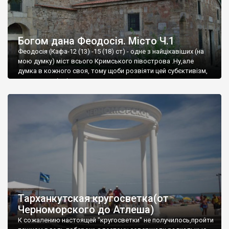
Богом дана Феодосія. Місто Ч.1
Феодосія (Кафа-12 (13) -15 (18) ст) - одне з найцікавіших (на
мою думку) міст всього Кримського півострова .Ну,але
думка в кожного своя, тому щоби розвіяти цей субєктивізм,
запрошую відвідати це
Тарханкутская кругосветка(от
Черноморского до Атлеша)
К сожалению настоящей "кругосветки" не получилось,пройти