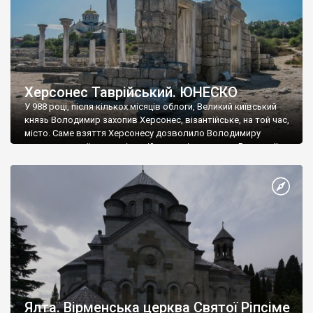
Херсонес Таврійський. ЮНЕСКО
У 988 році, після кількох місяців облоги, Великий київський
князь Володимир захопив Херсонес, візантійське, на той час,
місто. Саме взяття Херсонесу дозволило Володимиру
диктувати свої умови візантійському імператору Василю ІІ, та
одружитися з його дочкою Ганною. Цього ж року, в
Херсонесі Володимир-язичник, став Василем-християнином.
А потім було Хрещення Русі. На честь Херсонесу Таврійського
названо місто […]
Ялта. Вірменська церква Святої Ріпсіме