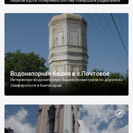
пешком вдоль побережья,поэтому совершали радиальные
вылазки из Оленевки.
Водонапорная башня в с.Почтовое
Интересную водонапорную башню посмотрели по дороге из
Симферополя в Бахчисарай.