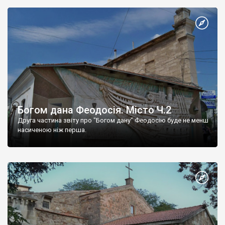
Богом дана Феодосія. Місто Ч.2
Друга частина звіту про "Богом дану" Феодосію буде не менш
насиченою ніж перша.