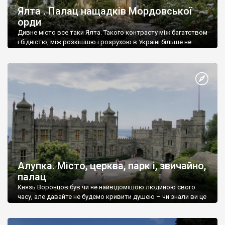
Ялта . Палац нащадків Мордовської
орди
Дивне місто все таки Ялта. Такого контрасту між багатством
і бідністю, між розкішшю і розрухою в Україні більше не
знайдеш.
Алупка. Місто, церква, парк і, звичайно,
палац
Князь Воронцов був чи не найвідомішою людиною свого
часу, але давайте не будемо кривити душею – чи знали ви це
прізвище до відвідин Алупки? Мабуть все таки ні.