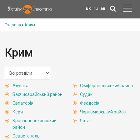
uk
ru
en
Головна
>
Крим
Крим
Алушта
Сімферопольський район
Бахчисарайський район
Судак
Євпаторія
Феодосія
Керч
Чорноморський район
Красноперекопський
Ялта
район
Севастополь