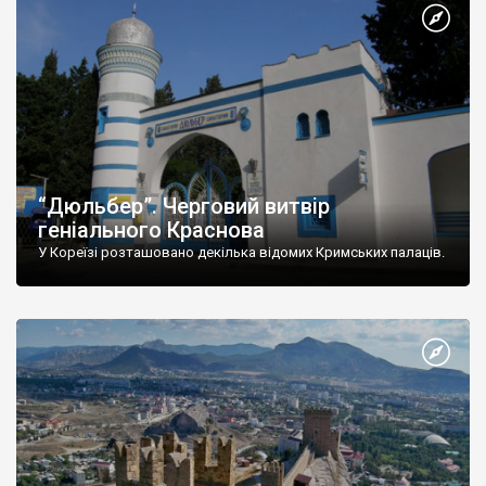
“Дюльбер”. Черговий витвір
геніального Краснова
У Кореїзі розташовано декілька відомих Кримських палаців.