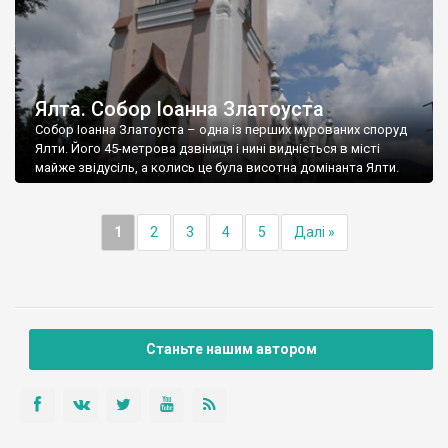
Ялта. Собор Іоанна Златоуста
Собор Іоанна Златоуста – одна із перших мурованих споруд
Ялти. Його 45-метрова дзвіниця і нині видніється в місті
майже звідусіль, а колись це була висотна домінанта Ялти.
1
2
3
4
5
Далі »
Станьте нашим автором