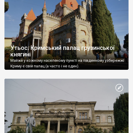
Утьос. Кримський палац грузинської
княгині
Майже у кожному населеному пункті на південному узбережжі
Криму є свій палац (а часто і не один).