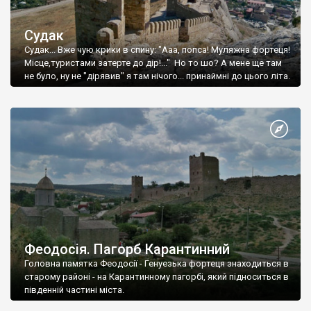
Судак
Судак... Вже чую крики в спину: "Ааа, попса! Муляжна фортеця!
Місце,туристами затерте до дір!..." Но то шо? А мене ще там
не було, ну не "дірявив" я там нічого... принаймні до цього літа.
Феодосія. Пагорб Карантинний
Головна памятка Феодосії - Генуезька фортеця знаходиться в
старому районі - на Карантинному пагорбі, який підноситься в
південній частині міста.