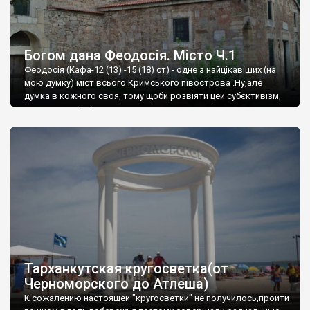
Богом дана Феодосія. Місто Ч.1
Феодосія (Кафа-12 (13) -15 (18) ст) - одне з найцікавіших (на
мою думку) міст всього Кримського півострова .Ну,але
думка в кожного своя, тому щоби розвіяти цей субєктивізм,
запрошую відвідати це
Тарханкутская кругосветка(от
Черноморского до Атлеша)
К сожалению настоящей "кругосветки" не получилось,пройти