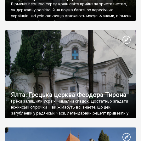
Вірменія першою серед країн світу прийняла християнство,
як державну релігію, й на подив багатьох пересічних
українців, які усіх кавказців вважають мусульманами, вірмени
є відданими вірянами Христа
Ялта. Грецька церква Феодора Тирона
Греки залишили Україні чималий спадок. Достатньо згадати
ніжинські огірочки – ви ж мабуть всі знаєте, що цей,
загублений у радянські часи, легендарний рецепт привезли у
Ніжин греки?