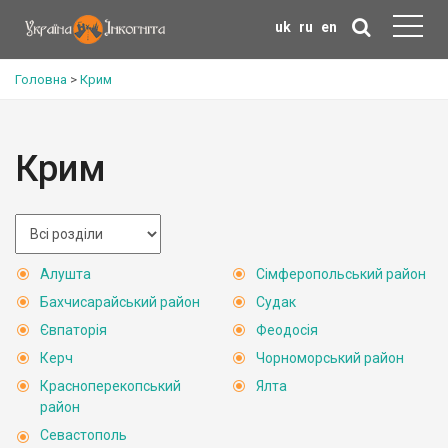
uk
ru
en
Головна
>
Крим
Крим
Алушта
Сімферопольський район
Бахчисарайський район
Судак
Євпаторія
Феодосія
Керч
Чорноморський район
Красноперекопський
Ялта
район
Севастополь