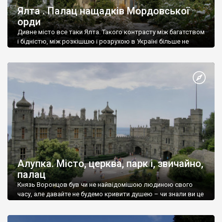
Ялта . Палац нащадків Мордовської
орди
Дивне місто все таки Ялта. Такого контрасту між багатством
і бідністю, між розкішшю і розрухою в Україні більше не
знайдеш.
Алупка. Місто, церква, парк і, звичайно,
палац
Князь Воронцов був чи не найвідомішою людиною свого
часу, але давайте не будемо кривити душею – чи знали ви це
прізвище до відвідин Алупки? Мабуть все таки ні.