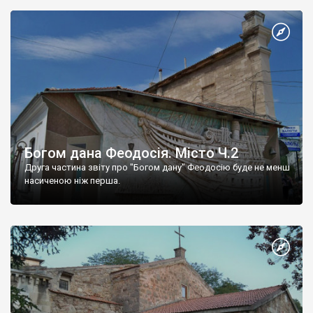
Богом дана Феодосія. Місто Ч.2
Друга частина звіту про "Богом дану" Феодосію буде не менш
насиченою ніж перша.