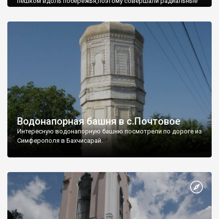
пешком вдоль побережья,поэтому совершали радиальные
вылазки из Оленевки.
Водонапорная башня в с.Почтовое
Интересную водонапорную башню посмотрели по дороге из
Симферополя в Бахчисарай.