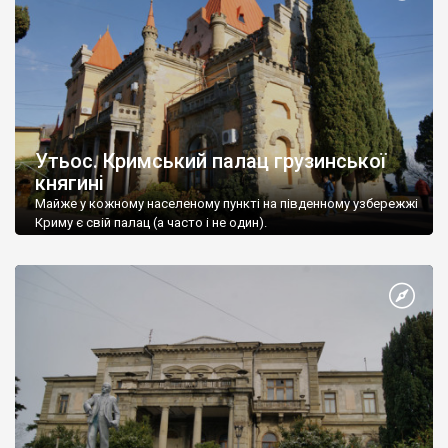
Утьос. Кримський палац грузинської
княгині
Майже у кожному населеному пункті на південному узбережжі
Криму є свій палац (а часто і не один).