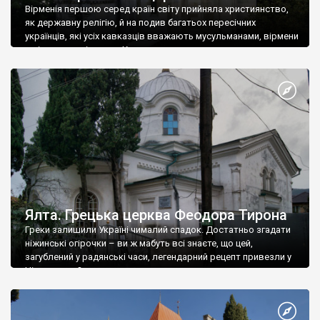
Вірменія першою серед країн світу прийняла християнство,
як державну релігію, й на подив багатьох пересічних
українців, які усіх кавказців вважають мусульманами, вірмени
є відданими вірянами Христа
Ялта. Грецька церква Феодора Тирона
Греки залишили Україні чималий спадок. Достатньо згадати
ніжинські огірочки – ви ж мабуть всі знаєте, що цей,
загублений у радянські часи, легендарний рецепт привезли у
Ніжин греки?