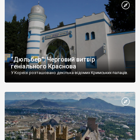
“Дюльбер”. Черговий витвір
геніального Краснова
У Кореїзі розташовано декілька відомих Кримських палаців.