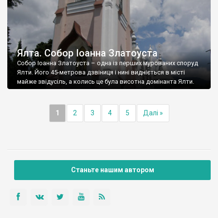
Ялта. Собор Іоанна Златоуста
Собор Іоанна Златоуста – одна із перших мурованих споруд
Ялти. Його 45-метрова дзвіниця і нині видніється в місті
майже звідусіль, а колись це була висотна домінанта Ялти.
1
2
3
4
5
Далі »
Станьте нашим автором