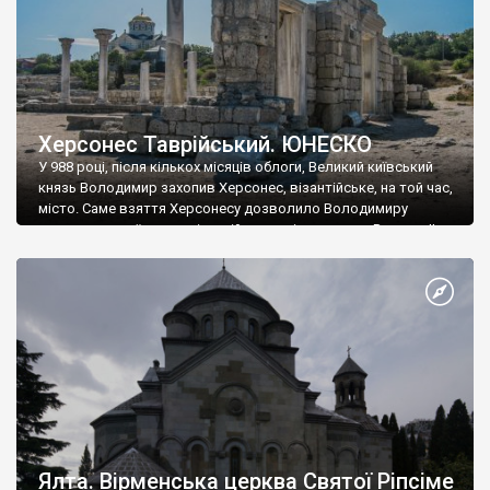
Херсонес Таврійський. ЮНЕСКО
У 988 році, після кількох місяців облоги, Великий київський
князь Володимир захопив Херсонес, візантійське, на той час,
місто. Саме взяття Херсонесу дозволило Володимиру
диктувати свої умови візантійському імператору Василю ІІ, та
одружитися з його дочкою Ганною. Цього ж року, в
Херсонесі Володимир-язичник, став Василем-християнином.
А потім було Хрещення Русі. На честь Херсонесу Таврійського
названо місто […]
Ялта. Вірменська церква Святої Ріпсіме