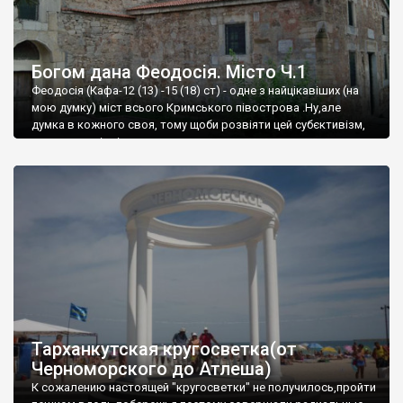
Богом дана Феодосія. Місто Ч.1
Феодосія (Кафа-12 (13) -15 (18) ст) - одне з найцікавіших (на
мою думку) міст всього Кримського півострова .Ну,але
думка в кожного своя, тому щоби розвіяти цей субєктивізм,
запрошую відвідати це
Тарханкутская кругосветка(от
Черноморского до Атлеша)
К сожалению настоящей "кругосветки" не получилось,пройти