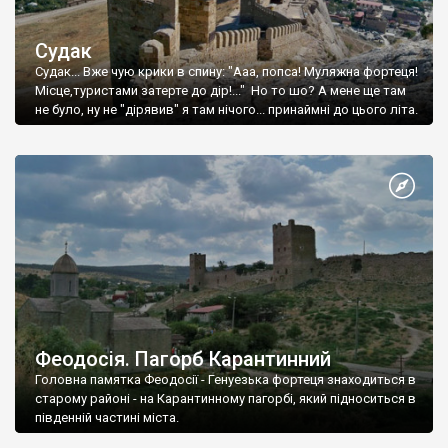
Судак
Судак... Вже чую крики в спину: "Ааа, попса! Муляжна фортеця!
Місце,туристами затерте до дір!..." Но то шо? А мене ще там
не було, ну не "дірявив" я там нічого... принаймні до цього літа.
Феодосія. Пагорб Карантинний
Головна памятка Феодосії - Генуезька фортеця знаходиться в
старому районі - на Карантинному пагорбі, який підноситься в
південній частині міста.