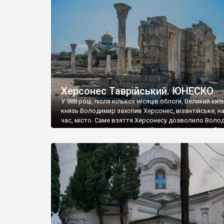
музею «Новгородський музей-заповідник» сотні арт
візантійської доби. Раритети викрадені з фондів об’
культурної спадщини ЮНЕСКО «Херсонеса Таврійсько
Офіційно – на виставку «Золото Візантії», але експер
влада в Україні вважають це лише […]
Херсонес Таврійський. ЮНЕСКО
У 988 році, після кількох місяців облоги, Великий киї
князь Володимир захопив Херсонес, візантійське, на
час, місто. Саме взяття Херсонесу дозволило Воло
диктувати свої умови візантійському імператору Вас
та одружитися з його дочкою Ганною. Цього ж року,
Херсонесі Володимир-язичник, став Василем-
християнином. А потім було Хрещення Русі. На честь
Херсонесу Таврійського названо місто […]