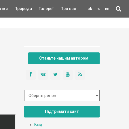
ятки
Природа
Галереї
Про нас
uk
ru
en
Станьте нашим автором
Підтримати сайт
Вхід