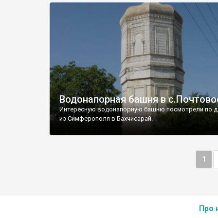
Водонапорная башня в с.Почтово
Интересную водонапорную башню посмотрели по д
из Симферополя в Бахчисарай.
1
Про 