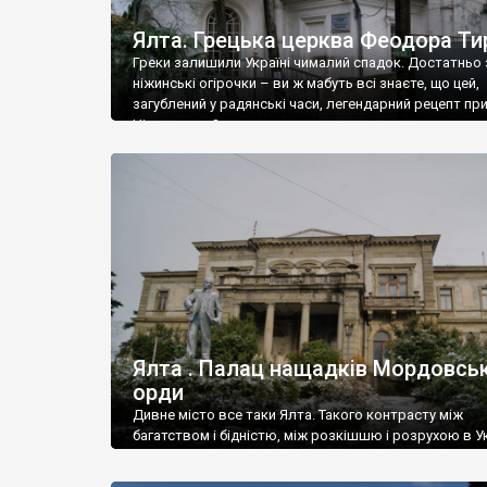
Ялта. Грецька церква Феодора Ти
Греки залишили Україні чималий спадок. Достатньо 
ніжинські огірочки – ви ж мабуть всі знаєте, що цей,
загублений у радянські часи, легендарний рецепт пр
Ніжин греки?
Ялта . Палац нащадків Мордовськ
орди
Дивне місто все таки Ялта. Такого контрасту між
багатством і бідністю, між розкішшю і розрухою в Ук
більше не знайдеш.