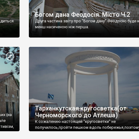
Богом дана Феодосія. Місто Ч.2
одиться
Друга частина звіту про "Богом дану" Феодосію буде 
менш насиченою ніж перша.
Тарханкутская кругосветка(от
Черноморского до Атлеша)
ших (на
але
К сожалению настоящей "кругосветки" не
тивізм,
получилось,пройти пешком вдоль побережья,поэтом
совершали радиальные вылазки из Оленевки.