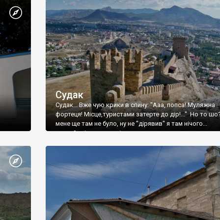
Судак
Судак... Вже чую крики в спину: "Ааа, попса! Муляжна
фортеця! Місце,туристами затерте до дір!..." Но то шо
мене ще там не було, ну не "дірявив" я там нічого...
принаймні до цього літа.