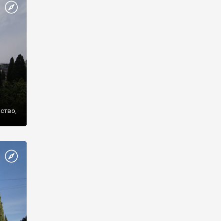
же
нство,