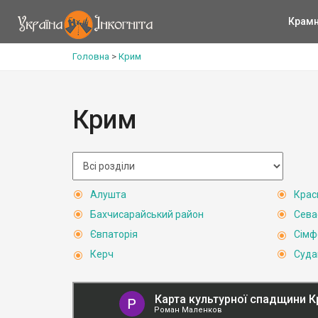
Крам
Головна
>
Крим
Крим
Алушта
Крас
Бахчисарайський район
Сева
Євпаторія
Сімф
Керч
Суда