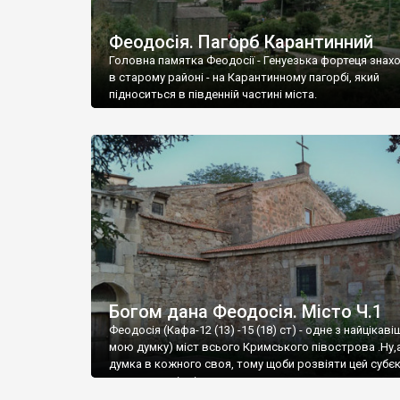
Феодосія. Пагорб Карантинний
Головна памятка Феодосії - Генуезька фортеця знах
в старому районі - на Карантинному пагорбі, який
підноситься в південній частині міста.
Богом дана Феодосія. Місто Ч.1
Феодосія (Кафа-12 (13) -15 (18) ст) - одне з найцікаві
мою думку) міст всього Кримського півострова .Ну,
думка в кожного своя, тому щоби розвіяти цей субєк
запрошую відвідати це