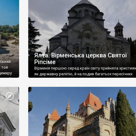
ефактів
називаються «повстяками» (postaki)…” “Вино. Крим
єкту
виробляє відмінне вино і його вдосталь: воно все ду
го».
легке біле і дуже […]
ти та
Ялта. Вірменська церква Святої
Ріпсіме
вський
 той
Вірменія першою серед країн світу прийняла христия
димиру
як державну релігію, й на подив багатьох пересічних
илю ІІ,
українців, які усіх кавказців вважають мусульманами,
 в
вірмени є відданими вірянами Христа