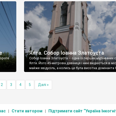
е
Ялта. Собор Іоанна Златоуста
ороге
Собор Іоанна Златоуста – одна із перших мурованих 
Ялти. Його 45-метрова дзвіниця і нині видніється в міс
майже звідусіль, а колись це була висотна домінанта 
2
3
4
5
Далі »
нас
Стати автором
Підтримати сайт “Україна Інкогні