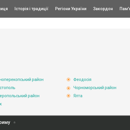
ниця
Історія і традиції
Регіони України
Закордон
Пам'
ноперекопський район
Феодосія
стополь
Чорноморський район
еропольський район
Ялта
к