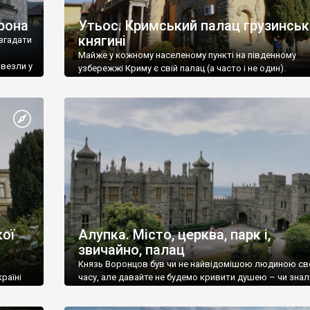
рона
Утьос. Кримський палац грузинськ
княгині
згадати
Майже у кожному населеному пункті на південному
ивезли у
узбережжі Криму є свій палац (а часто і не один).
ої
Алупка. Місто, церква, парк і,
звичайно, палац
Князь Воронцов був чи не найвідомішою людиною св
раїні
часу, але давайте не будемо кривити душею – чи знал
це прізвище до відвідин Алупки? Мабуть все таки ні.