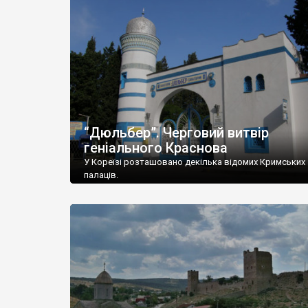
“Дюльбер”. Черговий витвір
геніального Краснова
У Кореїзі розташовано декілька відомих Кримських
палаців.