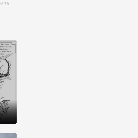
им та
ора і
є
го типу,
ей-
рний
ста:
 райони
від 2
I
і,
рукти,
 котрі