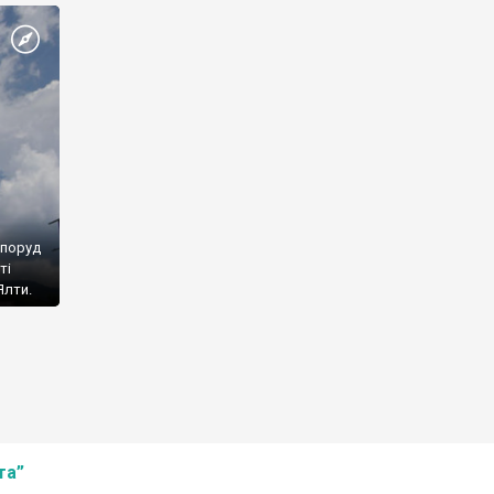
споруд
ті
Ялти.
та”