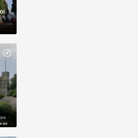
ої
ого
и ви