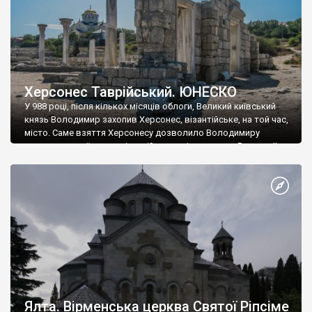
Херсонес Таврійський. ЮНЕСКО
У 988 році, після кількох місяців облоги, Великий київський
князь Володимир захопив Херсонес, візантійське, на той час,
місто. Саме взяття Херсонесу дозволило Володимиру
диктувати свої умови візантійському імператору Василю ІІ, та
одружитися з його дочкою Ганною. Цього ж року, в
Херсонесі Володимир-язичник, став Василем-християнином.
А потім було Хрещення Русі. На честь Херсонесу Таврійського
названо місто […]
Ялта. Вірменська церква Святої Ріпсіме