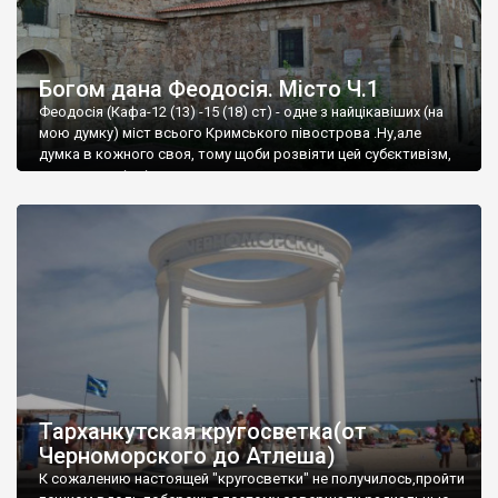
Богом дана Феодосія. Місто Ч.1
Феодосія (Кафа-12 (13) -15 (18) ст) - одне з найцікавіших (на
мою думку) міст всього Кримського півострова .Ну,але
думка в кожного своя, тому щоби розвіяти цей субєктивізм,
запрошую відвідати це
Тарханкутская кругосветка(от
Черноморского до Атлеша)
К сожалению настоящей "кругосветки" не получилось,пройти