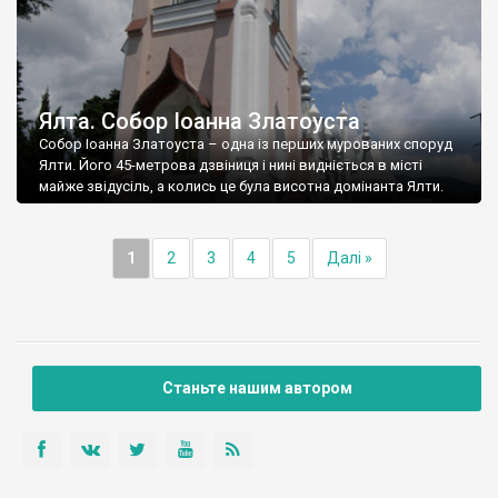
Ялта. Собор Іоанна Златоуста
Собор Іоанна Златоуста – одна із перших мурованих споруд
Ялти. Його 45-метрова дзвіниця і нині видніється в місті
майже звідусіль, а колись це була висотна домінанта Ялти.
1
2
3
4
5
Далі »
Станьте нашим автором