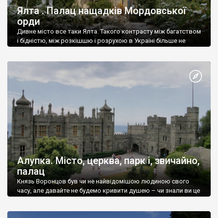
Ялта . Палац нащадків Мордовської
орди
Дивне місто все таки Ялта. Такого контрасту між багатством
і бідністю, між розкішшю і розрухою в Україні більше не
знайдеш.
Алупка. Місто, церква, парк і, звичайно,
палац
Князь Воронцов був чи не найвідомішою людиною свого
часу, але давайте не будемо кривити душею – чи знали ви це
прізвище до відвідин Алупки? Мабуть все таки ні.