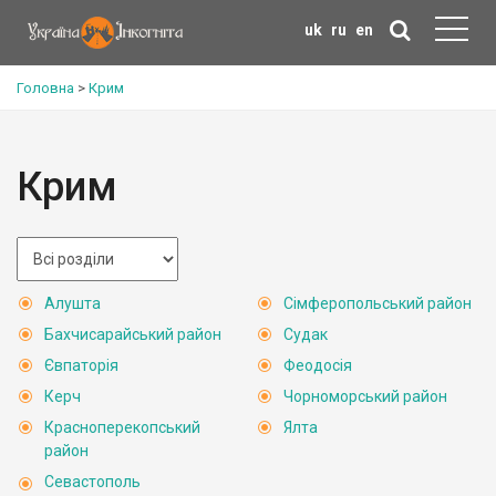
uk
ru
en
Головна
>
Крим
Крим
Алушта
Сімферопольський район
Бахчисарайський район
Судак
Євпаторія
Феодосія
Керч
Чорноморський район
Красноперекопський
Ялта
район
Севастополь