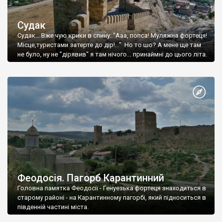
Судак
Судак... Вже чую крики в спину: "Ааа, попса! Муляжна фортеця!
Місце,туристами затерте до дір!..." Но то шо? А мене ще там
не було, ну не "дірявив" я там нічого... принаймні до цього літа.
Феодосія. Пагорб Карантинний
Головна памятка Феодосії - Генуезька фортеця знаходиться в
старому районі - на Карантинному пагорбі, який підноситься в
південній частині міста.