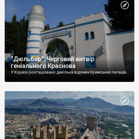
“Дюльбер”. Черговий витвір
геніального Краснова
У Кореїзі розташовано декілька відомих Кримських палаців.