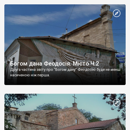
Богом дана Феодосія. Місто Ч.2
Друга частина звіту про "Богом дану" Феодосію буде не менш
насиченою ніж перша.