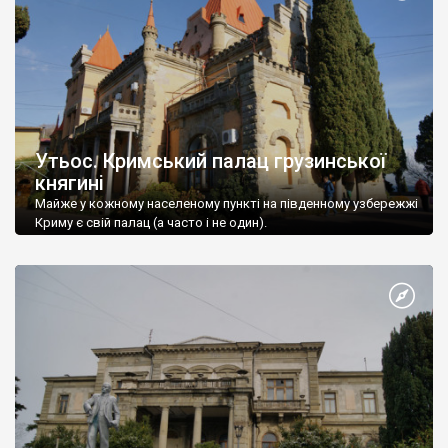
Утьос. Кримський палац грузинської
княгині
Майже у кожному населеному пункті на південному узбережжі
Криму є свій палац (а часто і не один).