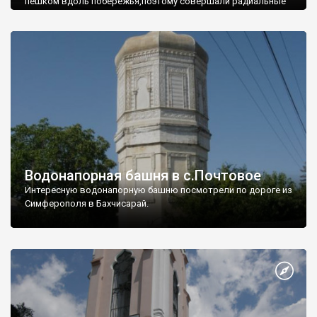
пешком вдоль побережья,поэтому совершали радиальные
вылазки из Оленевки.
Водонапорная башня в с.Почтовое
Интересную водонапорную башню посмотрели по дороге из
Симферополя в Бахчисарай.