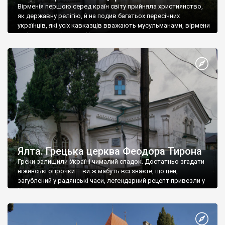
Вірменія першою серед країн світу прийняла християнство,
як державну релігію, й на подив багатьох пересічних
українців, які усіх кавказців вважають мусульманами, вірмени
є відданими вірянами Христа
Ялта. Грецька церква Феодора Тирона
Греки залишили Україні чималий спадок. Достатньо згадати
ніжинські огірочки – ви ж мабуть всі знаєте, що цей,
загублений у радянські часи, легендарний рецепт привезли у
Ніжин греки?