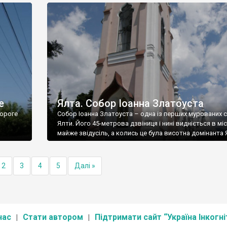
е
Ялта. Собор Іоанна Златоуста
ороге
Собор Іоанна Златоуста – одна із перших мурованих 
Ялти. Його 45-метрова дзвіниця і нині видніється в міс
майже звідусіль, а колись це була висотна домінанта 
2
3
4
5
Далі »
нас
Стати автором
Підтримати сайт “Україна Інкогні