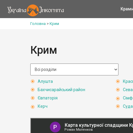
Крам
Головна
>
Крим
Крим
Алушта
Крас
Бахчисарайський район
Сева
Євпаторія
Сімф
Керч
Суда