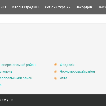
ниця
Історія і традиції
Регіони України
Закордон
Пам'
ноперекопський район
Феодосія
стополь
Чорноморський район
еропольський район
Ялта
к