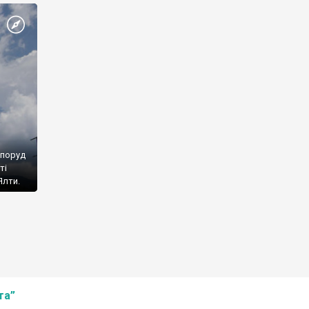
споруд
ті
Ялти.
та”