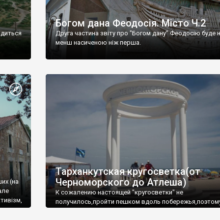
Богом дана Феодосія. Місто Ч.2
одиться
Друга частина звіту про "Богом дану" Феодосію буде 
менш насиченою ніж перша.
Тарханкутская кругосветка(от
Черноморского до Атлеша)
ших (на
але
К сожалению настоящей "кругосветки" не
тивізм,
получилось,пройти пешком вдоль побережья,поэтом
совершали радиальные вылазки из Оленевки.