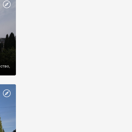
же
нство,