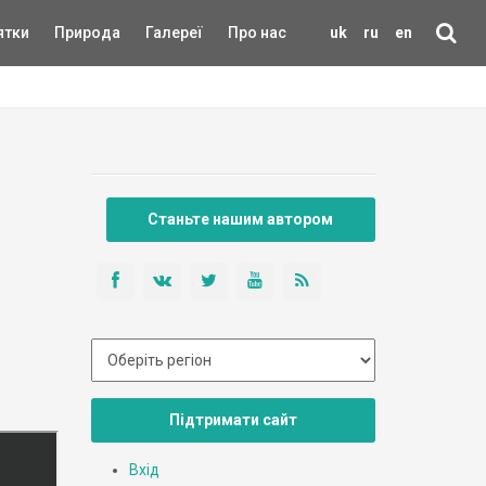
ятки
Природа
Галереї
Про нас
uk
ru
en
Станьте нашим автором
Підтримати сайт
Вхід