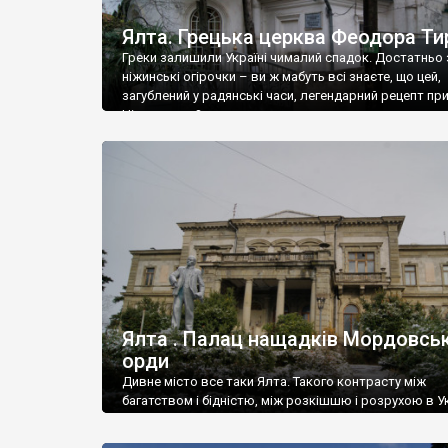
Ялта. Грецька церква Феодора Ти
Греки залишили Україні чималий спадок. Достатньо 
ніжинські огірочки – ви ж мабуть всі знаєте, що цей,
загублений у радянські часи, легендарний рецепт пр
Ніжин греки?
Ялта . Палац нащадків Мордовськ
орди
Дивне місто все таки Ялта. Такого контрасту між
багатством і бідністю, між розкішшю і розрухою в Ук
більше не знайдеш.