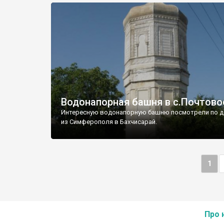
Водонапорная башня в с.Почтово
Интересную водонапорную башню посмотрели по д
из Симферополя в Бахчисарай.
1
Про 