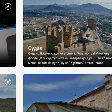
Судак
Судак... Вже чую крики в спину: "Ааа, попса! Муляжна
фортеця! Місце,туристами затерте до дір!..." Но то шо
мене ще там не було, ну не "дірявив" я там нічого...
принаймні до цього літа.