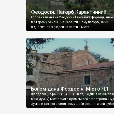
Феодосія. Пагорб Карантинний
Головна памятка Феодосії - Генуезька фортеця знах
в старому районі - на Карантинному пагорбі, який
підноситься в південній частині міста.
Богом дана Феодосія. Місто Ч.1
Феодосія (Кафа-12 (13) -15 (18) ст) - одне з найцікаві
мою думку) міст всього Кримського півострова .Ну,
думка в кожного своя, тому щоби розвіяти цей субєк
запрошую відвідати це