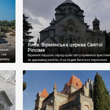
ефактів
називаються «повстяками» (postaki)…” “Вино. Крим
єкту
виробляє відмінне вино і його вдосталь: воно все ду
го».
легке біле і дуже […]
ти та
Ялта. Вірменська церква Святої
Ріпсіме
вський
 той
Вірменія першою серед країн світу прийняла христия
димиру
як державну релігію, й на подив багатьох пересічних
илю ІІ,
українців, які усіх кавказців вважають мусульманами,
 в
вірмени є відданими вірянами Христа