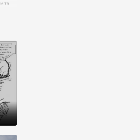
им та
ора і
є
го типу,
ей-
рний
ста:
 райони
від 2
I
і,
рукти,
 котрі