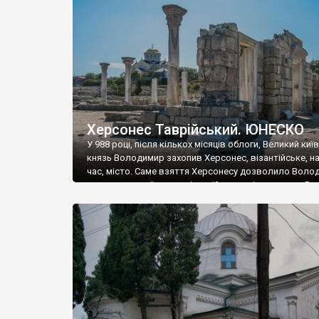
музею «Новгородський музей-заповідник» сотні арт
візантійської доби. Раритети викрадені з фондів об’
культурної спадщини ЮНЕСКО «Херсонеса Таврійсько
Офіційно – на виставку «Золото Візантії», але експер
влада в Україні вважають це лише […]
Херсонес Таврійський. ЮНЕСКО
У 988 році, після кількох місяців облоги, Великий киї
князь Володимир захопив Херсонес, візантійське, на
час, місто. Саме взяття Херсонесу дозволило Воло
диктувати свої умови візантійському імператору Вас
та одружитися з його дочкою Ганною. Цього ж року,
Херсонесі Володимир-язичник, став Василем-
християнином. А потім було Хрещення Русі. На честь
Херсонесу Таврійського названо місто […]