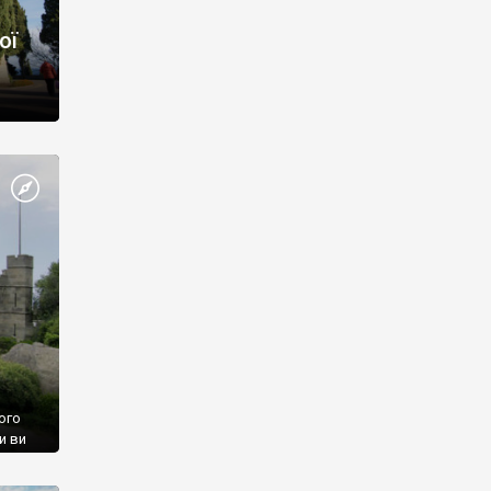
ої
ого
и ви