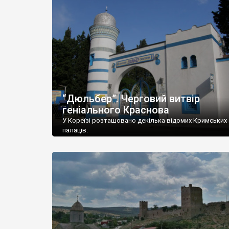
“Дюльбер”. Черговий витвір
геніального Краснова
У Кореїзі розташовано декілька відомих Кримських
палаців.