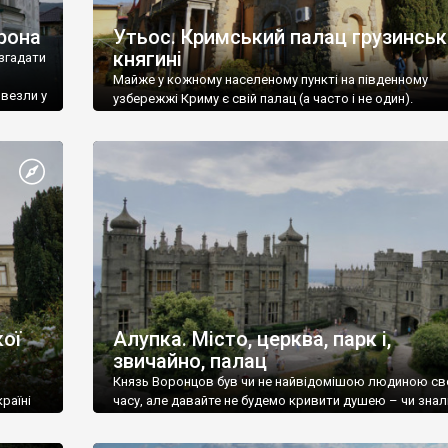
рона
Утьос. Кримський палац грузинськ
княгині
згадати
Майже у кожному населеному пункті на південному
ивезли у
узбережжі Криму є свій палац (а часто і не один).
ої
Алупка. Місто, церква, парк і,
звичайно, палац
Князь Воронцов був чи не найвідомішою людиною св
раїні
часу, але давайте не будемо кривити душею – чи знал
це прізвище до відвідин Алупки? Мабуть все таки ні.