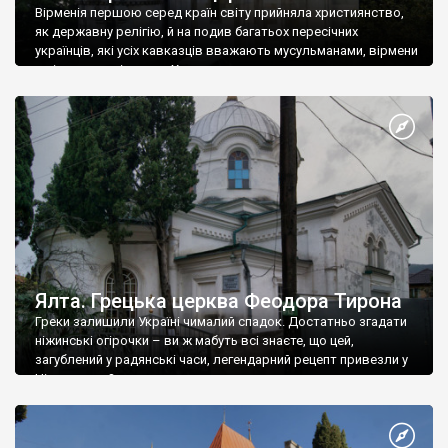
Вірменія першою серед країн світу прийняла християнство,
як державну релігію, й на подив багатьох пересічних
українців, які усіх кавказців вважають мусульманами, вірмени
є відданими вірянами Христа
Ялта. Грецька церква Феодора Тирона
Греки залишили Україні чималий спадок. Достатньо згадати
ніжинські огірочки – ви ж мабуть всі знаєте, що цей,
загублений у радянські часи, легендарний рецепт привезли у
Ніжин греки?