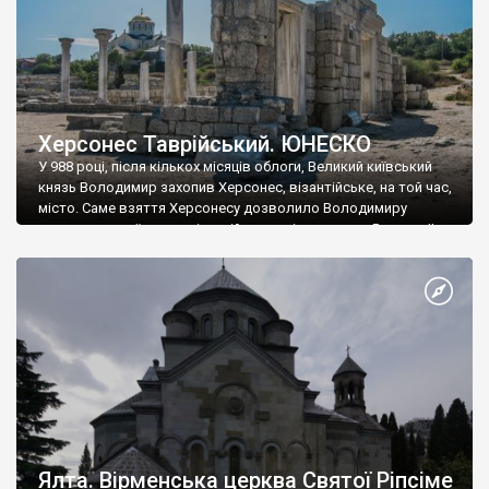
Херсонес Таврійський. ЮНЕСКО
У 988 році, після кількох місяців облоги, Великий київський
князь Володимир захопив Херсонес, візантійське, на той час,
місто. Саме взяття Херсонесу дозволило Володимиру
диктувати свої умови візантійському імператору Василю ІІ, та
одружитися з його дочкою Ганною. Цього ж року, в
Херсонесі Володимир-язичник, став Василем-християнином.
А потім було Хрещення Русі. На честь Херсонесу Таврійського
названо місто […]
Ялта. Вірменська церква Святої Ріпсіме