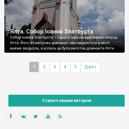
Ялта. Собор Іоанна Златоуста
Собор Іоанна Златоуста – одна із перших мурованих споруд
Ялти. Його 45-метрова дзвіниця і нині видніється в місті
майже звідусіль, а колись це була висотна домінанта Ялти.
1
2
3
4
5
Далі »
Станьте нашим автором