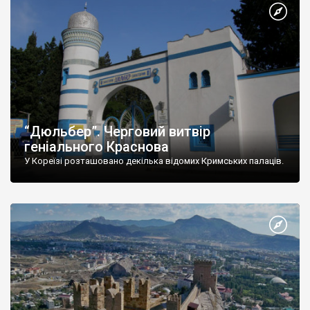
“Дюльбер”. Черговий витвір
геніального Краснова
У Кореїзі розташовано декілька відомих Кримських палаців.