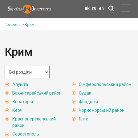
uk
ru
en
Головна
>
Крим
Крим
Алушта
Сімферопольський район
Бахчисарайський район
Судак
Євпаторія
Феодосія
Керч
Чорноморський район
Красноперекопський
Ялта
район
Севастополь