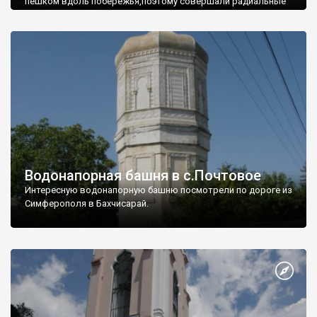
пешком вдоль побережья,поэтому совершали радиальные
вылазки из Оленевки.
Водонапорная башня в с.Почтовое
Интересную водонапорную башню посмотрели по дороге из
Симферополя в Бахчисарай.