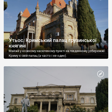
Утьос. Кримський палац грузинської
княгині
Майже у кожному населеному пункті на південному узбережжі
Криму є свій палац (а часто і не один).