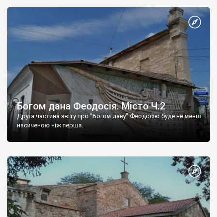
Богом дана Феодосія. Місто Ч.2
Друга частина звіту про "Богом дану" Феодосію буде не менш
насиченою ніж перша.