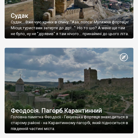
Судак
Судак... Вже чую крики в спину: "Ааа, попса! Муляжна фортеця!
Місце,туристами затерте до дір!..." Но то шо? А мене ще там
не було, ну не "дірявив" я там нічого... принаймні до цього літа.
Феодосія. Пагорб Карантинний
Головна памятка Феодосії - Генуезька фортеця знаходиться в
старому районі - на Карантинному пагорбі, який підноситься в
південній частині міста.