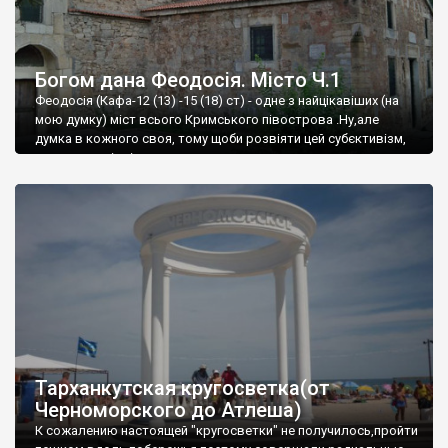
Богом дана Феодосія. Місто Ч.1
Феодосія (Кафа-12 (13) -15 (18) ст) - одне з найцікавіших (на
мою думку) міст всього Кримського півострова .Ну,але
думка в кожного своя, тому щоби розвіяти цей субєктивізм,
запрошую відвідати це
Тарханкутская кругосветка(от
Черноморского до Атлеша)
К сожалению настоящей "кругосветки" не получилось,пройти