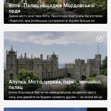
Ялта . Палац нащадків Мордовської
орди
Дивне місто все таки Ялта. Такого контрасту між багатством
і бідністю, між розкішшю і розрухою в Україні більше не
знайдеш.
Алупка. Місто, церква, парк і, звичайно,
палац
Князь Воронцов був чи не найвідомішою людиною свого
часу, але давайте не будемо кривити душею – чи знали ви це
прізвище до відвідин Алупки? Мабуть все таки ні.