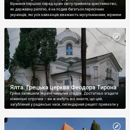
Вірменія першою серед країн світу прийняла християнство,
як державну релігію, й на подив багатьох пересічних
українців, які усіх кавказців вважають мусульманами, вірмени
є відданими вірянами Христа
Ялта. Грецька церква Феодора Тирона
Греки залишили Україні чималий спадок. Достатньо згадати
ніжинські огірочки – ви ж мабуть всі знаєте, що цей,
загублений у радянські часи, легендарний рецепт привезли у
Ніжин греки?