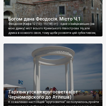
Богом дана Феодосія. Місто Ч.1
Феодосія (Кафа-12 (13) -15 (18) ст) - одне з найцікавіших (на
мою думку) міст всього Кримського півострова .Ну,але
думка в кожного своя, тому щоби розвіяти цей субєктивізм,
запрошую відвідати це
Тарханкутская кругосветка(от
Черноморского до Атлеша)
К сожалению настоящей "кругосветки" не получилось,пройти