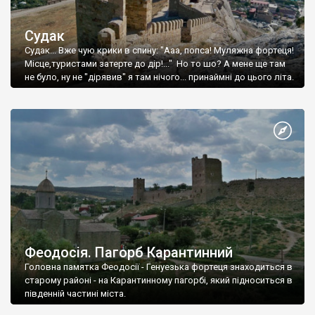
Судак
Судак... Вже чую крики в спину: "Ааа, попса! Муляжна фортеця!
Місце,туристами затерте до дір!..." Но то шо? А мене ще там
не було, ну не "дірявив" я там нічого... принаймні до цього літа.
Феодосія. Пагорб Карантинний
Головна памятка Феодосії - Генуезька фортеця знаходиться в
старому районі - на Карантинному пагорбі, який підноситься в
південній частині міста.