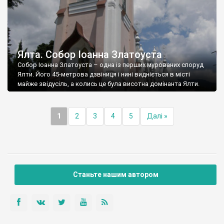
Ялта. Собор Іоанна Златоуста
Собор Іоанна Златоуста – одна із перших мурованих споруд
Ялти. Його 45-метрова дзвіниця і нині видніється в місті
майже звідусіль, а колись це була висотна домінанта Ялти.
1
2
3
4
5
Далі »
Станьте нашим автором