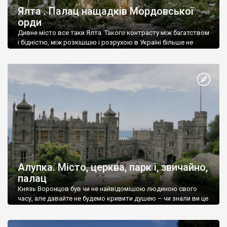
Ялта . Палац нащадків Мордовської
орди
Дивне місто все таки Ялта. Такого контрасту між багатством
і бідністю, між розкішшю і розрухою в Україні більше не
знайдеш.
Алупка. Місто, церква, парк і, звичайно,
палац
Князь Воронцов був чи не найвідомішою людиною свого
часу, але давайте не будемо кривити душею – чи знали ви це
прізвище до відвідин Алупки? Мабуть все таки ні.