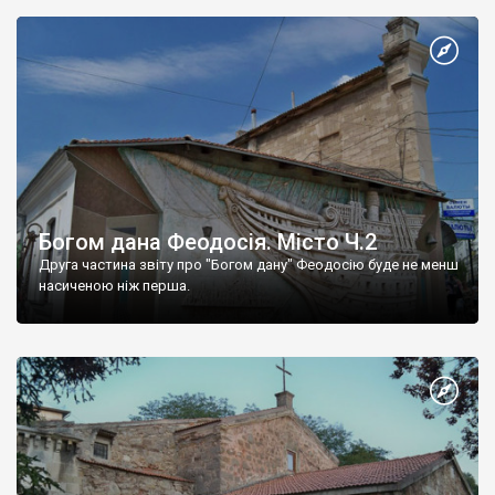
Богом дана Феодосія. Місто Ч.2
Друга частина звіту про "Богом дану" Феодосію буде не менш
насиченою ніж перша.