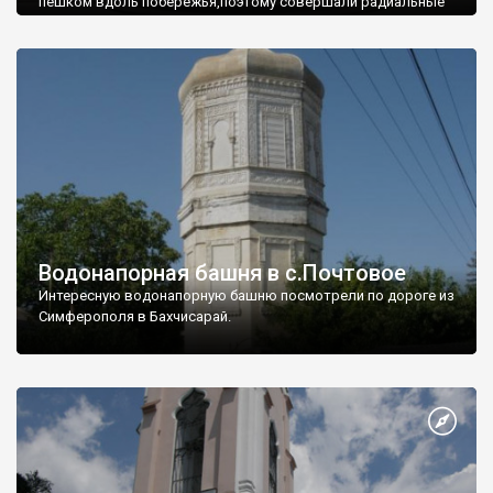
пешком вдоль побережья,поэтому совершали радиальные
вылазки из Оленевки.
Водонапорная башня в с.Почтовое
Интересную водонапорную башню посмотрели по дороге из
Симферополя в Бахчисарай.