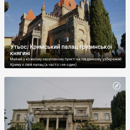
Утьос. Кримський палац грузинської
княгині
Майже у кожному населеному пункті на південному узбережжі
Криму є свій палац (а часто і не один).