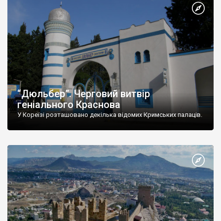
“Дюльбер”. Черговий витвір
геніального Краснова
У Кореїзі розташовано декілька відомих Кримських палаців.