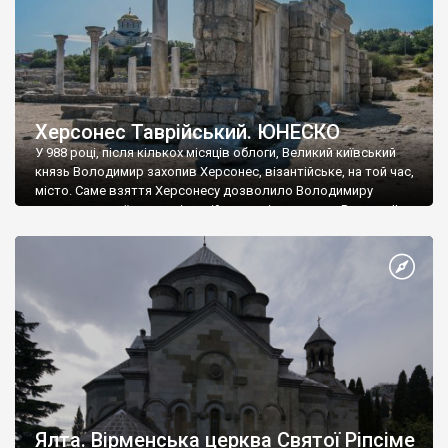
Херсонес Таврійський. ЮНЕСКО
У 988 році, після кількох місяців облоги, Великий київський
князь Володимир захопив Херсонес, візантійське, на той час,
місто. Саме взяття Херсонесу дозволило Володимиру
диктувати свої умови візантійському імператору Василю ІІ, та
одружитися з його дочкою Ганною. Цього ж року, в
Херсонесі Володимир-язичник, став Василем-християнином.
А потім було Хрещення Русі. На честь Херсонесу Таврійського
названо місто […]
Ялта. Вірменська церква Святої Ріпсіме