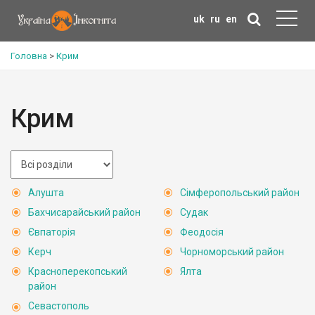
uk
ru
en
Головна
>
Крим
Крим
Алушта
Сімферопольський район
Бахчисарайський район
Судак
Євпаторія
Феодосія
Керч
Чорноморський район
Красноперекопський
Ялта
район
Севастополь