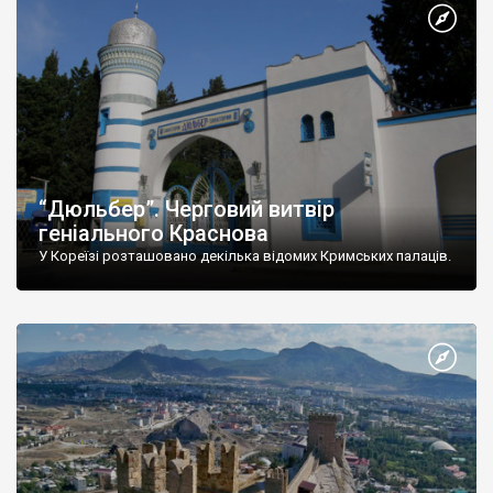
“Дюльбер”. Черговий витвір
геніального Краснова
У Кореїзі розташовано декілька відомих Кримських палаців.