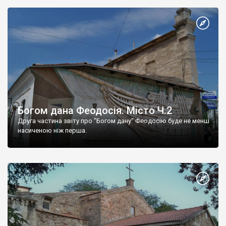
Богом дана Феодосія. Місто Ч.2
Друга частина звіту про "Богом дану" Феодосію буде не менш
насиченою ніж перша.