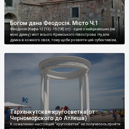
Богом дана Феодосія. Місто Ч.1
Феодосія (Кафа-12 (13) -15 (18) ст) - одне з найцікавіших (на
мою думку) міст всього Кримського півострова .Ну,але
думка в кожного своя, тому щоби розвіяти цей субєктивізм,
запрошую відвідати це
Тарханкутская кругосветка(от
Черноморского до Атлеша)
К сожалению настоящей "кругосветки" не получилось,пройти