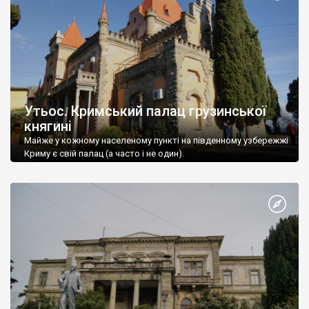
Утьос. Кримський палац грузинської
княгині
Майже у кожному населеному пункті на південному узбережжі
Криму є свій палац (а часто і не один).