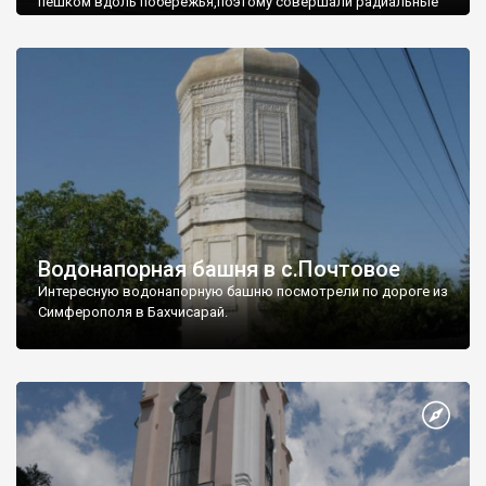
пешком вдоль побережья,поэтому совершали радиальные
вылазки из Оленевки.
Водонапорная башня в с.Почтовое
Интересную водонапорную башню посмотрели по дороге из
Симферополя в Бахчисарай.