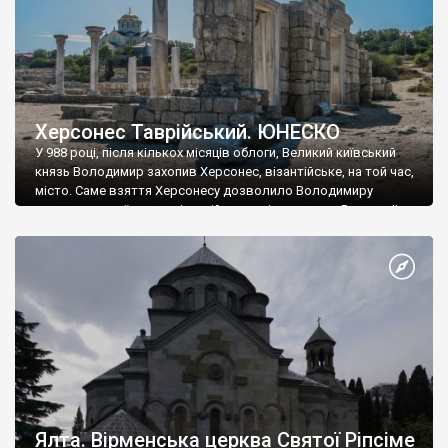
Херсонес Таврійський. ЮНЕСКО
У 988 році, після кількох місяців облоги, Великий київський
князь Володимир захопив Херсонес, візантійське, на той час,
місто. Саме взяття Херсонесу дозволило Володимиру
диктувати свої умови візантійському імператору Василю ІІ, та
одружитися з його дочкою Ганною. Цього ж року, в
Херсонесі Володимир-язичник, став Василем-християнином.
А потім було Хрещення Русі. На честь Херсонесу Таврійського
названо місто […]
Ялта. Вірменська церква Святої Ріпсіме