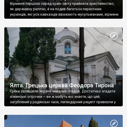
Вірменія першою серед країн світу прийняла християнство,
як державну релігію, й на подив багатьох пересічних
українців, які усіх кавказців вважають мусульманами, вірмени
є відданими вірянами Христа
Ялта. Грецька церква Феодора Тирона
Греки залишили Україні чималий спадок. Достатньо згадати
ніжинські огірочки – ви ж мабуть всі знаєте, що цей,
загублений у радянські часи, легендарний рецепт привезли у
Ніжин греки?