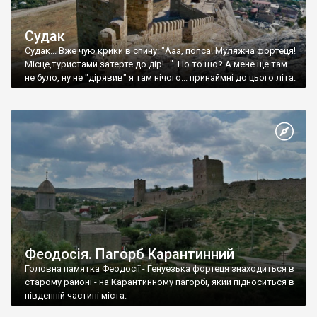
Судак
Судак... Вже чую крики в спину: "Ааа, попса! Муляжна фортеця!
Місце,туристами затерте до дір!..." Но то шо? А мене ще там
не було, ну не "дірявив" я там нічого... принаймні до цього літа.
Феодосія. Пагорб Карантинний
Головна памятка Феодосії - Генуезька фортеця знаходиться в
старому районі - на Карантинному пагорбі, який підноситься в
південній частині міста.