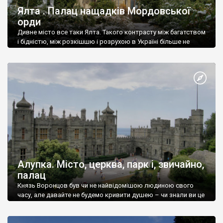
Ялта . Палац нащадків Мордовської
орди
Дивне місто все таки Ялта. Такого контрасту між багатством
і бідністю, між розкішшю і розрухою в Україні більше не
знайдеш.
Алупка. Місто, церква, парк і, звичайно,
палац
Князь Воронцов був чи не найвідомішою людиною свого
часу, але давайте не будемо кривити душею – чи знали ви це
прізвище до відвідин Алупки? Мабуть все таки ні.