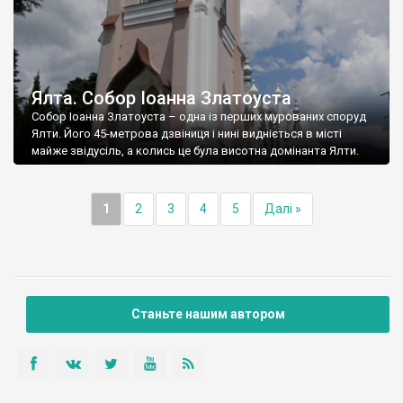
Ялта. Собор Іоанна Златоуста
Собор Іоанна Златоуста – одна із перших мурованих споруд
Ялти. Його 45-метрова дзвіниця і нині видніється в місті
майже звідусіль, а колись це була висотна домінанта Ялти.
1
2
3
4
5
Далі »
Станьте нашим автором