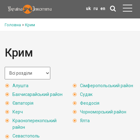
uk
ru
en
Головна
>
Крим
Крим
Алушта
Сімферопольський район
Бахчисарайський район
Судак
Євпаторія
Феодосія
Керч
Чорноморський район
Красноперекопський
Ялта
район
Севастополь