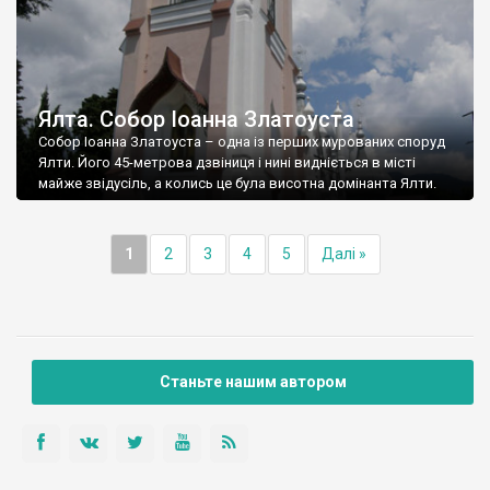
Ялта. Собор Іоанна Златоуста
Собор Іоанна Златоуста – одна із перших мурованих споруд
Ялти. Його 45-метрова дзвіниця і нині видніється в місті
майже звідусіль, а колись це була висотна домінанта Ялти.
1
2
3
4
5
Далі »
Станьте нашим автором