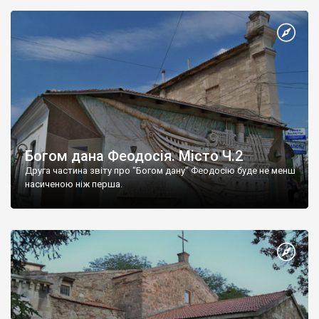
Богом дана Феодосія. Місто Ч.2
Друга частина звіту про "Богом дану" Феодосію буде не менш
насиченою ніж перша.