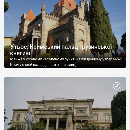
Утьос. Кримський палац грузинської
княгині
Майже у кожному населеному пункті на південному узбережжі
Криму є свій палац (а часто і не один).