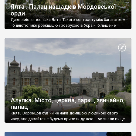
Ялта . Палац нащадків Мордовської
орди
Дивне місто все таки Ялта. Такого контрасту між багатством
і бідністю, між розкішшю і розрухою в Україні більше не
знайдеш.
Алупка. Місто, церква, парк і, звичайно,
палац
Князь Воронцов був чи не найвідомішою людиною свого
часу, але давайте не будемо кривити душею – чи знали ви це
прізвище до відвідин Алупки? Мабуть все таки ні.