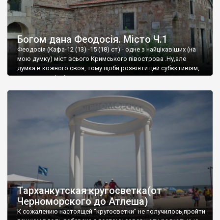
Богом дана Феодосія. Місто Ч.1
Феодосія (Кафа-12 (13) -15 (18) ст) - одне з найцікавіших (на
мою думку) міст всього Кримського півострова .Ну,але
думка в кожного своя, тому щоби розвіяти цей субєктивізм,
запрошую відвідати це
Тарханкутская кругосветка(от
Черноморского до Атлеша)
К сожалению настоящей "кругосветки" не получилось,пройти