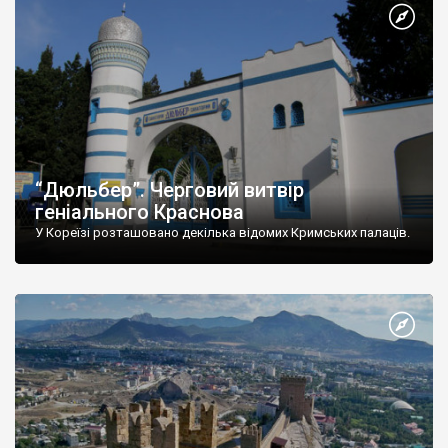
“Дюльбер”. Черговий витвір
геніального Краснова
У Кореїзі розташовано декілька відомих Кримських палаців.