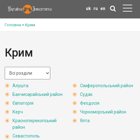
uk
ru
en
Головна
>
Крим
Крим
Алушта
Сімферопольський район
Бахчисарайський район
Судак
Євпаторія
Феодосія
Керч
Чорноморський район
Красноперекопський
Ялта
район
Севастополь