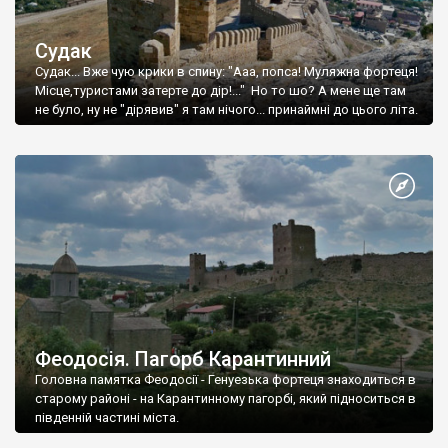
Судак
Судак... Вже чую крики в спину: "Ааа, попса! Муляжна фортеця!
Місце,туристами затерте до дір!..." Но то шо? А мене ще там
не було, ну не "дірявив" я там нічого... принаймні до цього літа.
Феодосія. Пагорб Карантинний
Головна памятка Феодосії - Генуезька фортеця знаходиться в
старому районі - на Карантинному пагорбі, який підноситься в
південній частині міста.