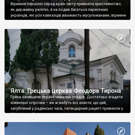
Вірменія першою серед країн світу прийняла християнство,
як державну релігію, й на подив багатьох пересічних
українців, які усіх кавказців вважають мусульманами, вірмени
є відданими вірянами Христа
Ялта. Грецька церква Феодора Тирона
Греки залишили Україні чималий спадок. Достатньо згадати
ніжинські огірочки – ви ж мабуть всі знаєте, що цей,
загублений у радянські часи, легендарний рецепт привезли у
Ніжин греки?