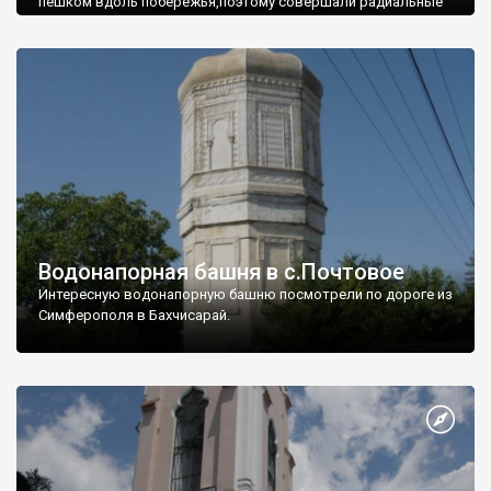
пешком вдоль побережья,поэтому совершали радиальные
вылазки из Оленевки.
Водонапорная башня в с.Почтовое
Интересную водонапорную башню посмотрели по дороге из
Симферополя в Бахчисарай.