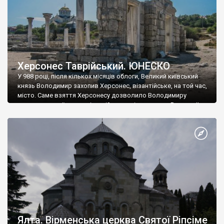
Херсонес Таврійський. ЮНЕСКО
У 988 році, після кількох місяців облоги, Великий київський
князь Володимир захопив Херсонес, візантійське, на той час,
місто. Саме взяття Херсонесу дозволило Володимиру
диктувати свої умови візантійському імператору Василю ІІ, та
одружитися з його дочкою Ганною. Цього ж року, в
Херсонесі Володимир-язичник, став Василем-християнином.
А потім було Хрещення Русі. На честь Херсонесу Таврійського
названо місто […]
Ялта. Вірменська церква Святої Ріпсіме