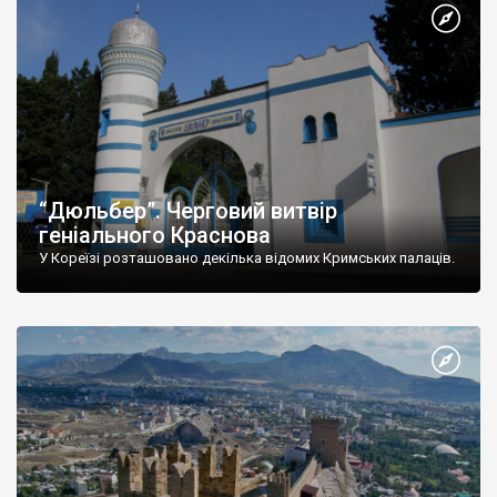
“Дюльбер”. Черговий витвір
геніального Краснова
У Кореїзі розташовано декілька відомих Кримських палаців.