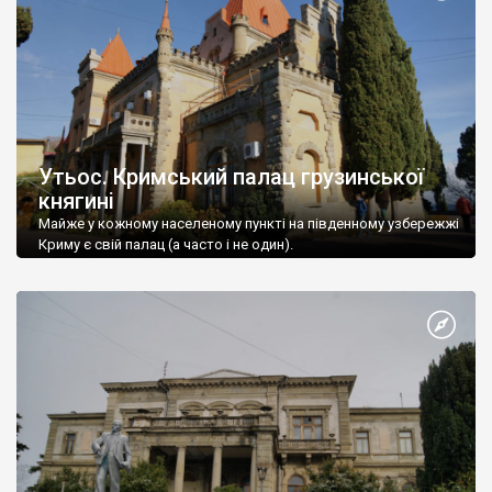
Утьос. Кримський палац грузинської
княгині
Майже у кожному населеному пункті на південному узбережжі
Криму є свій палац (а часто і не один).