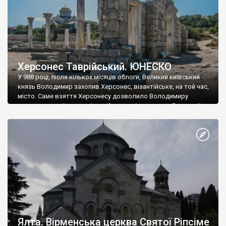
Херсонес Таврійський. ЮНЕСКО
У 988 році, після кількох місяців облоги, Великий київський
князь Володимир захопив Херсонес, візантійське, на той час,
місто. Саме взяття Херсонесу дозволило Володимиру
диктувати свої умови візантійському імператору Василю ІІ, та
одружитися з його дочкою Ганною. Цього ж року, в
Херсонесі Володимир-язичник, став Василем-християнином.
А потім було Хрещення Русі. На честь Херсонесу Таврійського
названо місто […]
Ялта. Вірменська церква Святої Ріпсіме