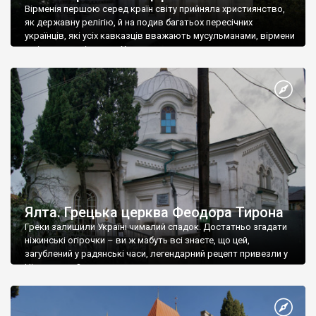
Вірменія першою серед країн світу прийняла християнство,
як державну релігію, й на подив багатьох пересічних
українців, які усіх кавказців вважають мусульманами, вірмени
є відданими вірянами Христа
Ялта. Грецька церква Феодора Тирона
Греки залишили Україні чималий спадок. Достатньо згадати
ніжинські огірочки – ви ж мабуть всі знаєте, що цей,
загублений у радянські часи, легендарний рецепт привезли у
Ніжин греки?