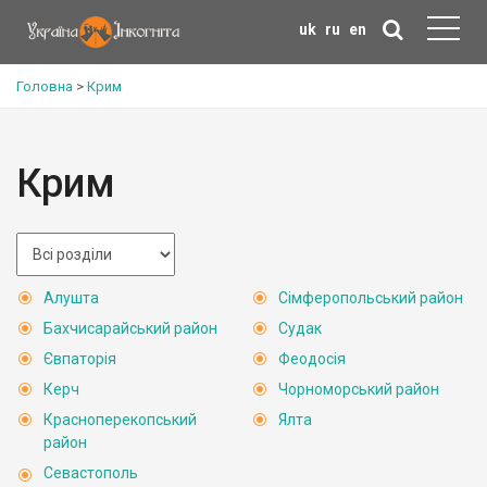
uk
ru
en
Головна
>
Крим
Крим
Алушта
Сімферопольський район
Бахчисарайський район
Судак
Євпаторія
Феодосія
Керч
Чорноморський район
Красноперекопський
Ялта
район
Севастополь