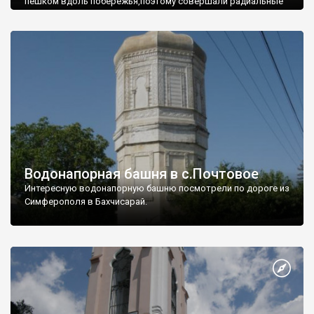
пешком вдоль побережья,поэтому совершали радиальные
вылазки из Оленевки.
Водонапорная башня в с.Почтовое
Интересную водонапорную башню посмотрели по дороге из
Симферополя в Бахчисарай.