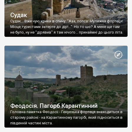
Судак
Судак... Вже чую крики в спину: "Ааа, попса! Муляжна фортеця!
Місце,туристами затерте до дір!..." Но то шо? А мене ще там
не було, ну не "дірявив" я там нічого... принаймні до цього літа.
Феодосія. Пагорб Карантинний
Головна памятка Феодосії - Генуезька фортеця знаходиться в
старому районі - на Карантинному пагорбі, який підноситься в
південній частині міста.