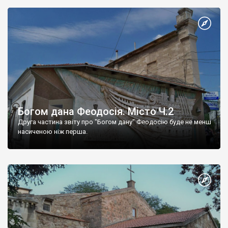
Богом дана Феодосія. Місто Ч.2
Друга частина звіту про "Богом дану" Феодосію буде не менш
насиченою ніж перша.