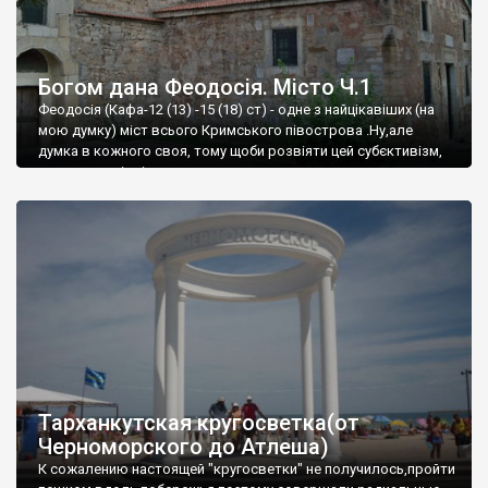
Богом дана Феодосія. Місто Ч.1
Феодосія (Кафа-12 (13) -15 (18) ст) - одне з найцікавіших (на
мою думку) міст всього Кримського півострова .Ну,але
думка в кожного своя, тому щоби розвіяти цей субєктивізм,
запрошую відвідати це
Тарханкутская кругосветка(от
Черноморского до Атлеша)
К сожалению настоящей "кругосветки" не получилось,пройти