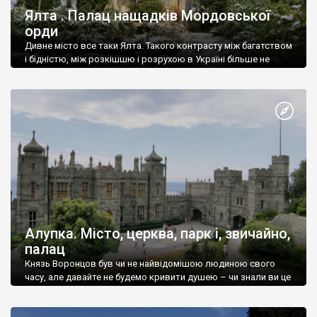
Ялта . Палац нащадків Мордовської
орди
Дивне місто все таки Ялта. Такого контрасту між багатством
і бідністю, між розкішшю і розрухою в Україні більше не
знайдеш.
Алупка. Місто, церква, парк і, звичайно,
палац
Князь Воронцов був чи не найвідомішою людиною свого
часу, але давайте не будемо кривити душею – чи знали ви це
прізвище до відвідин Алупки? Мабуть все таки ні.