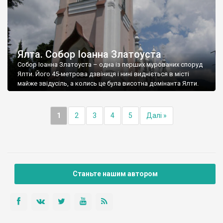
Ялта. Собор Іоанна Златоуста
Собор Іоанна Златоуста – одна із перших мурованих споруд
Ялти. Його 45-метрова дзвіниця і нині видніється в місті
майже звідусіль, а колись це була висотна домінанта Ялти.
1
2
3
4
5
Далі »
Станьте нашим автором