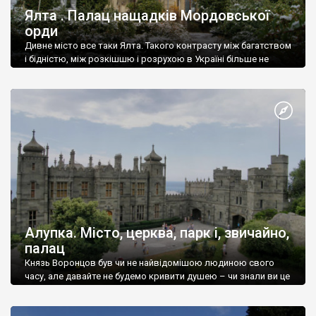
Ялта . Палац нащадків Мордовської
орди
Дивне місто все таки Ялта. Такого контрасту між багатством
і бідністю, між розкішшю і розрухою в Україні більше не
знайдеш.
Алупка. Місто, церква, парк і, звичайно,
палац
Князь Воронцов був чи не найвідомішою людиною свого
часу, але давайте не будемо кривити душею – чи знали ви це
прізвище до відвідин Алупки? Мабуть все таки ні.