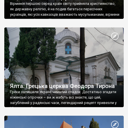
Вірменія першою серед країн світу прийняла християнство,
як державну релігію, й на подив багатьох пересічних
українців, які усіх кавказців вважають мусульманами, вірмени
є відданими вірянами Христа
Ялта. Грецька церква Феодора Тирона
Греки залишили Україні чималий спадок. Достатньо згадати
ніжинські огірочки – ви ж мабуть всі знаєте, що цей,
загублений у радянські часи, легендарний рецепт привезли у
Ніжин греки?