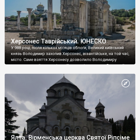
Херсонес Таврійський. ЮНЕСКО
У 988 році, після кількох місяців облоги, Великий київський
князь Володимир захопив Херсонес, візантійське, на той час,
місто. Саме взяття Херсонесу дозволило Володимиру
диктувати свої умови візантійському імператору Василю ІІ, та
одружитися з його дочкою Ганною. Цього ж року, в
Херсонесі Володимир-язичник, став Василем-християнином.
А потім було Хрещення Русі. На честь Херсонесу Таврійського
названо місто […]
Ялта. Вірменська церква Святої Ріпсіме