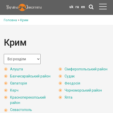
uk
ru
en
Головна
>
Крим
Крим
Алушта
Сімферопольський район
Бахчисарайський район
Судак
Євпаторія
Феодосія
Керч
Чорноморський район
Красноперекопський
Ялта
район
Севастополь