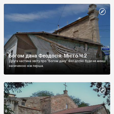
Богом дана Феодосія. Місто Ч.2
Друга частина звіту про "Богом дану" Феодосію буде не менш
насиченою ніж перша.