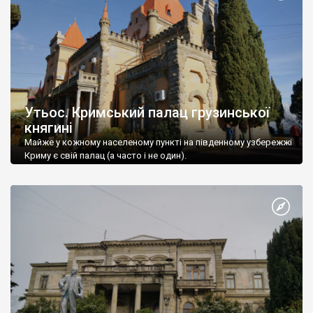
Утьос. Кримський палац грузинської
княгині
Майже у кожному населеному пункті на південному узбережжі
Криму є свій палац (а часто і не один).