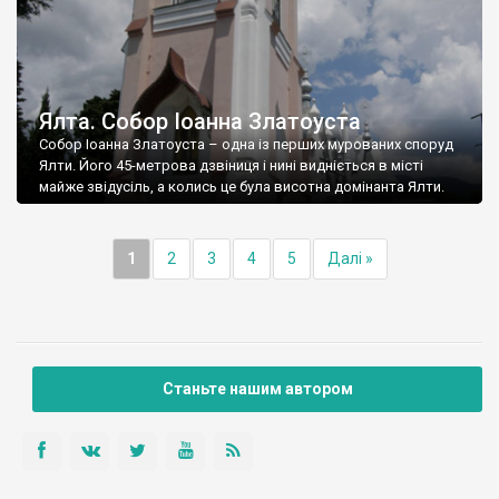
Ялта. Собор Іоанна Златоуста
Собор Іоанна Златоуста – одна із перших мурованих споруд
Ялти. Його 45-метрова дзвіниця і нині видніється в місті
майже звідусіль, а колись це була висотна домінанта Ялти.
1
2
3
4
5
Далі »
Станьте нашим автором