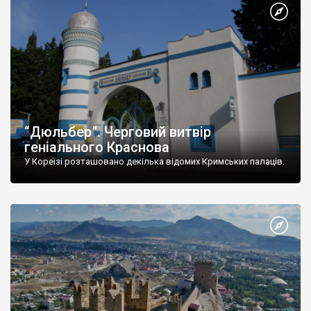
“Дюльбер”. Черговий витвір
геніального Краснова
У Кореїзі розташовано декілька відомих Кримських палаців.