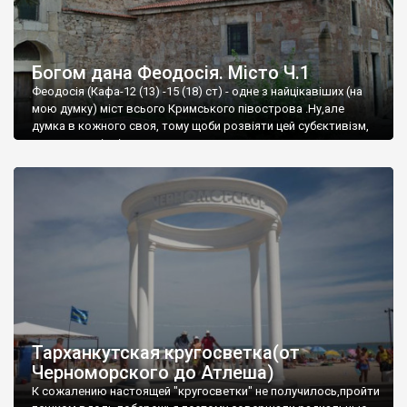
Богом дана Феодосія. Місто Ч.1
Феодосія (Кафа-12 (13) -15 (18) ст) - одне з найцікавіших (на
мою думку) міст всього Кримського півострова .Ну,але
думка в кожного своя, тому щоби розвіяти цей субєктивізм,
запрошую відвідати це
Тарханкутская кругосветка(от
Черноморского до Атлеша)
К сожалению настоящей "кругосветки" не получилось,пройти