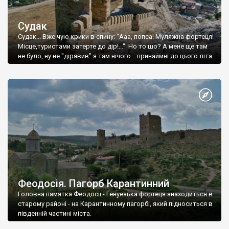
Судак
Судак... Вже чую крики в спину: "Ааа, попса! Муляжна фортеця!
Місце,туристами затерте до дір!..." Но то шо? А мене ще там
не було, ну не "дірявив" я там нічого... принаймні до цього літа.
Феодосія. Пагорб Карантинний
Головна памятка Феодосії - Генуезька фортеця знаходиться в
старому районі - на Карантинному пагорбі, який підноситься в
південній частині міста.