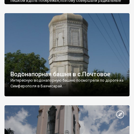
пешком вдоль побережья,поэтому совершали радиальные
вылазки из Оленевки.
Водонапорная башня в с.Почтовое
Интересную водонапорную башню посмотрели по дороге из
Симферополя в Бахчисарай.