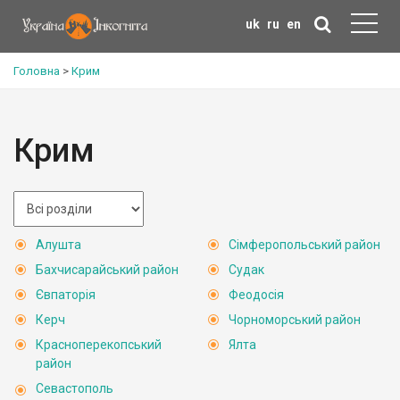
uk
ru
en
Головна
>
Крим
Крим
Алушта
Сімферопольський район
Бахчисарайський район
Судак
Євпаторія
Феодосія
Керч
Чорноморський район
Красноперекопський
Ялта
район
Севастополь