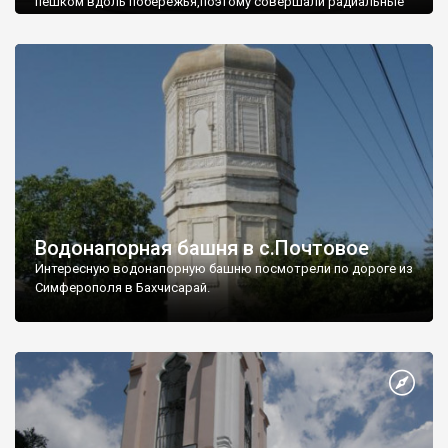
пешком вдоль побережья,поэтому совершали радиальные
вылазки из Оленевки.
Водонапорная башня в с.Почтовое
Интересную водонапорную башню посмотрели по дороге из
Симферополя в Бахчисарай.