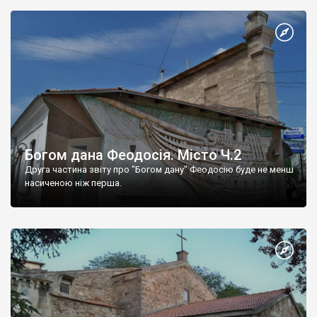
Богом дана Феодосія. Місто Ч.2
Друга частина звіту про "Богом дану" Феодосію буде не менш
насиченою ніж перша.