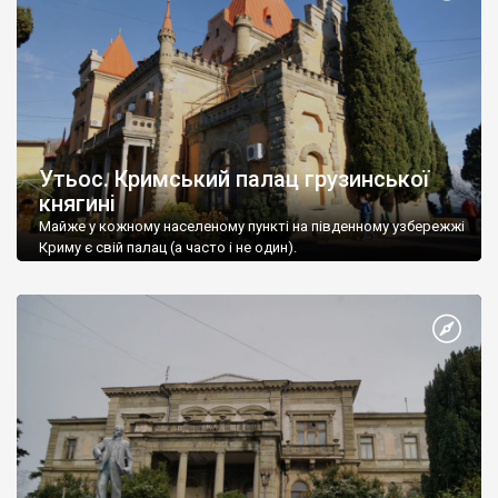
Утьос. Кримський палац грузинської
княгині
Майже у кожному населеному пункті на південному узбережжі
Криму є свій палац (а часто і не один).