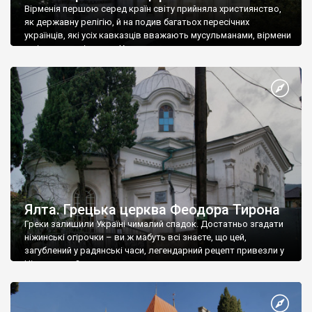
Вірменія першою серед країн світу прийняла християнство,
як державну релігію, й на подив багатьох пересічних
українців, які усіх кавказців вважають мусульманами, вірмени
є відданими вірянами Христа
Ялта. Грецька церква Феодора Тирона
Греки залишили Україні чималий спадок. Достатньо згадати
ніжинські огірочки – ви ж мабуть всі знаєте, що цей,
загублений у радянські часи, легендарний рецепт привезли у
Ніжин греки?