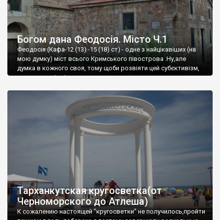
Богом дана Феодосія. Місто Ч.1
Феодосія (Кафа-12 (13) -15 (18) ст) - одне з найцікавіших (на
мою думку) міст всього Кримського півострова .Ну,але
думка в кожного своя, тому щоби розвіяти цей субєктивізм,
запрошую відвідати це
Тарханкутская кругосветка(от
Черноморского до Атлеша)
К сожалению настоящей "кругосветки" не получилось,пройти