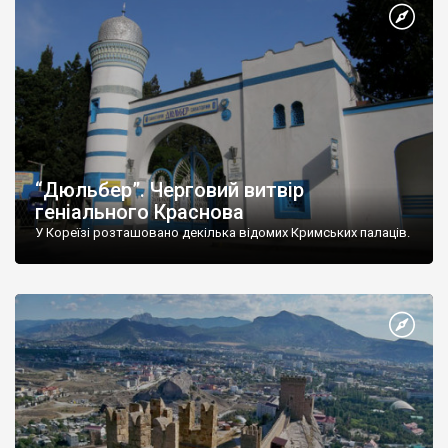
“Дюльбер”. Черговий витвір
геніального Краснова
У Кореїзі розташовано декілька відомих Кримських палаців.