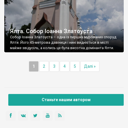
Ялта. Собор Іоанна Златоуста
Собор Іоанна Златоуста – одна із перших мурованих споруд
Ялти. Його 45-метрова дзвіниця і нині видніється в місті
майже звідусіль, а колись це була висотна домінанта Ялти.
1
2
3
4
5
Далі »
Станьте нашим автором