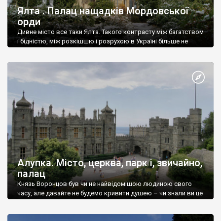
Ялта . Палац нащадків Мордовської
орди
Дивне місто все таки Ялта. Такого контрасту між багатством
і бідністю, між розкішшю і розрухою в Україні більше не
знайдеш.
Алупка. Місто, церква, парк і, звичайно,
палац
Князь Воронцов був чи не найвідомішою людиною свого
часу, але давайте не будемо кривити душею – чи знали ви це
прізвище до відвідин Алупки? Мабуть все таки ні.