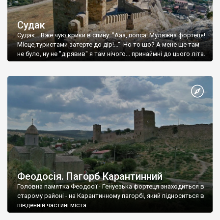
Судак
Судак... Вже чую крики в спину: "Ааа, попса! Муляжна фортеця!
Місце,туристами затерте до дір!..." Но то шо? А мене ще там
не було, ну не "дірявив" я там нічого... принаймні до цього літа.
Феодосія. Пагорб Карантинний
Головна памятка Феодосії - Генуезька фортеця знаходиться в
старому районі - на Карантинному пагорбі, який підноситься в
південній частині міста.