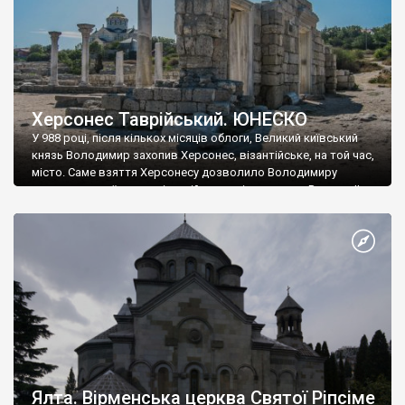
Херсонес Таврійський. ЮНЕСКО
У 988 році, після кількох місяців облоги, Великий київський
князь Володимир захопив Херсонес, візантійське, на той час,
місто. Саме взяття Херсонесу дозволило Володимиру
диктувати свої умови візантійському імператору Василю ІІ, та
одружитися з його дочкою Ганною. Цього ж року, в
Херсонесі Володимир-язичник, став Василем-християнином.
А потім було Хрещення Русі. На честь Херсонесу Таврійського
названо місто […]
Ялта. Вірменська церква Святої Ріпсіме