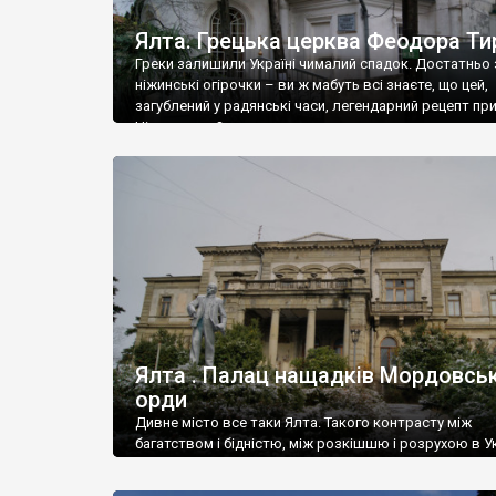
Ялта. Грецька церква Феодора Ти
Греки залишили Україні чималий спадок. Достатньо 
ніжинські огірочки – ви ж мабуть всі знаєте, що цей,
загублений у радянські часи, легендарний рецепт пр
Ніжин греки?
Ялта . Палац нащадків Мордовськ
орди
Дивне місто все таки Ялта. Такого контрасту між
багатством і бідністю, між розкішшю і розрухою в Ук
більше не знайдеш.