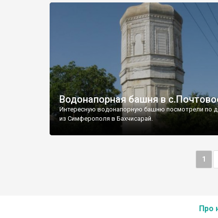
Водонапорная башня в с.Почтово
Интересную водонапорную башню посмотрели по д
из Симферополя в Бахчисарай.
1
Про 