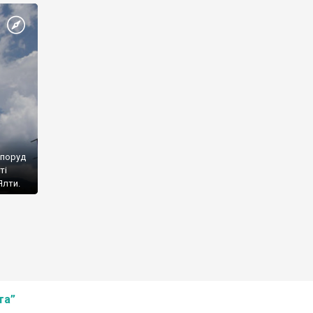
споруд
ті
Ялти.
та”