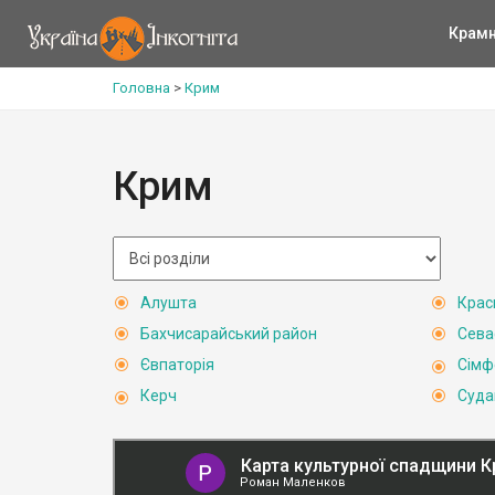
Крам
Головна
>
Крим
Крим
Алушта
Крас
Бахчисарайський район
Сева
Євпаторія
Сімф
Керч
Суда