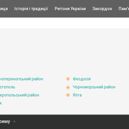
ниця
Історія і традиції
Регіони України
Закордон
Пам'
ноперекопський район
Феодосія
стополь
Чорноморський район
еропольський район
Ялта
к