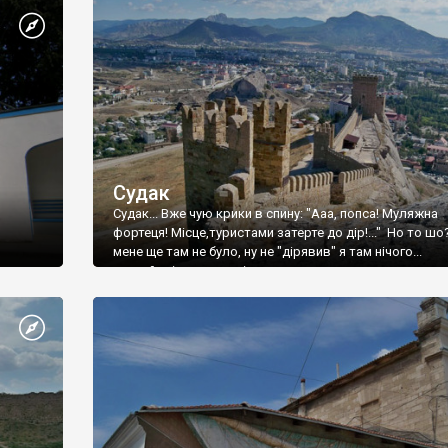
Судак
Судак... Вже чую крики в спину: "Ааа, попса! Муляжна
фортеця! Місце,туристами затерте до дір!..." Но то шо
мене ще там не було, ну не "дірявив" я там нічого...
принаймні до цього літа.