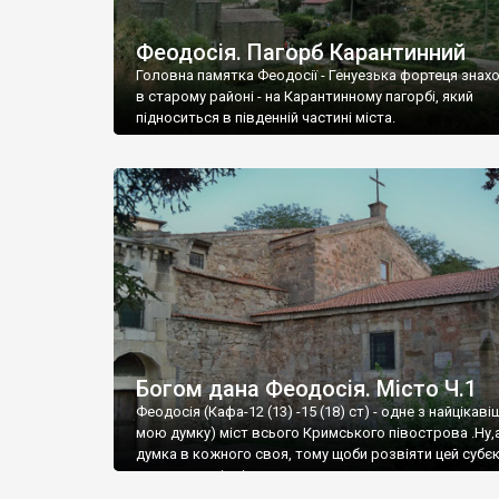
Феодосія. Пагорб Карантинний
Головна памятка Феодосії - Генуезька фортеця знах
в старому районі - на Карантинному пагорбі, який
підноситься в південній частині міста.
Богом дана Феодосія. Місто Ч.1
Феодосія (Кафа-12 (13) -15 (18) ст) - одне з найцікаві
мою думку) міст всього Кримського півострова .Ну,
думка в кожного своя, тому щоби розвіяти цей субєк
запрошую відвідати це