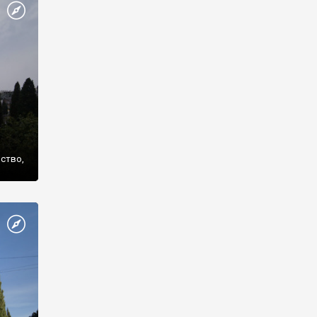
же
нство,