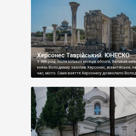
музею «Новгородський музей-заповідник» сотні арт
візантійської доби. Раритети викрадені з фондів об’
культурної спадщини ЮНЕСКО «Херсонеса Таврійсько
Офіційно – на виставку «Золото Візантії», але експер
влада в Україні вважають це лише […]
Херсонес Таврійський. ЮНЕСКО
У 988 році, після кількох місяців облоги, Великий киї
князь Володимир захопив Херсонес, візантійське, на
час, місто. Саме взяття Херсонесу дозволило Воло
диктувати свої умови візантійському імператору Вас
та одружитися з його дочкою Ганною. Цього ж року,
Херсонесі Володимир-язичник, став Василем-
християнином. А потім було Хрещення Русі. На честь
Херсонесу Таврійського названо місто […]