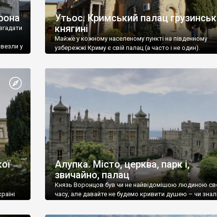
рона
Утьос. Кримський палац грузинськ
княгині
згадати
Майже у кожному населеному пункті на південному
ивезли у
узбережжі Криму є свій палац (а часто і не один).
ої
Алупка. Місто, церква, парк і,
звичайно, палац
Князь Воронцов був чи не найвідомішою людиною св
раїні
часу, але давайте не будемо кривити душею – чи знал
це прізвище до відвідин Алупки? Мабуть все таки ні.