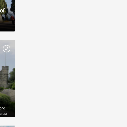
ої
ого
и ви