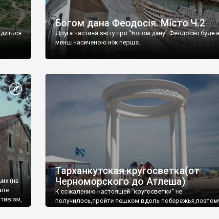
Богом дана Феодосія. Місто Ч.2
одиться
Друга частина звіту про "Богом дану" Феодосію буде 
менш насиченою ніж перша.
Тарханкутская кругосветка(от
Черноморского до Атлеша)
ших (на
але
К сожалению настоящей "кругосветки" не
тивізм,
получилось,пройти пешком вдоль побережья,поэтом
совершали радиальные вылазки из Оленевки.