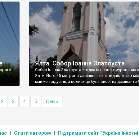
е
Ялта. Собор Іоанна Златоуста
ороге
Собор Іоанна Златоуста – одна із перших мурованих 
Ялти. Його 45-метрова дзвіниця і нині видніється в міс
майже звідусіль, а колись це була висотна домінанта 
2
3
4
5
Далі »
нас
Стати автором
Підтримати сайт “Україна Інкогні