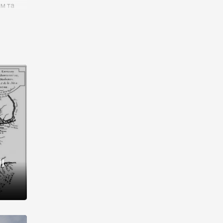
им та
ора і
є
го типу,
ей-
рний
ста:
 райони
від 2
I
і,
рукти,
 котрі