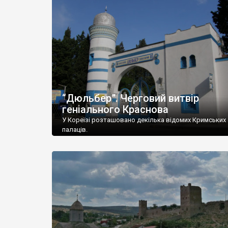
“Дюльбер”. Черговий витвір
геніального Краснова
У Кореїзі розташовано декілька відомих Кримських
палаців.