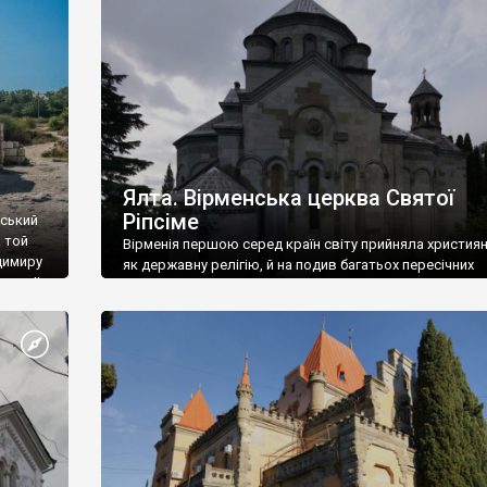
ефактів
називаються «повстяками» (postaki)…” “Вино. Крим
єкту
виробляє відмінне вино і його вдосталь: воно все ду
го».
легке біле і дуже […]
ти та
Ялта. Вірменська церква Святої
Ріпсіме
вський
 той
Вірменія першою серед країн світу прийняла христия
димиру
як державну релігію, й на подив багатьох пересічних
илю ІІ,
українців, які усіх кавказців вважають мусульманами,
 в
вірмени є відданими вірянами Христа