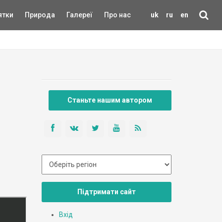
ятки
Природа
Галереї
Про нас
uk
ru
en
Станьте нашим автором
Підтримати сайт
Вхід