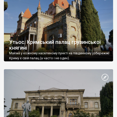
Утьос. Кримський палац грузинської
княгині
Майже у кожному населеному пункті на південному узбережжі
Криму є свій палац (а часто і не один).