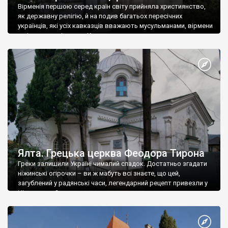
Вірменія першою серед країн світу прийняла християнство,
як державну релігію, й на подив багатьох пересічних
українців, які усіх кавказців вважають мусульманами, вірмени
є відданими вірянами Христа
Ялта. Грецька церква Феодора Тирона
Греки залишили Україні чималий спадок. Достатньо згадати
ніжинські огірочки – ви ж мабуть всі знаєте, що цей,
загублений у радянські часи, легендарний рецепт привезли у
Ніжин греки?