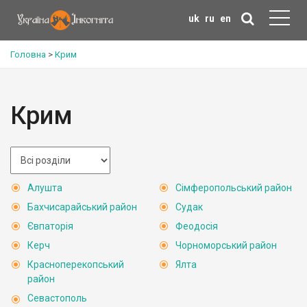
uk
ru
en
Головна
>
Крим
Крим
Алушта
Сімферопольський район
Бахчисарайський район
Судак
Євпаторія
Феодосія
Керч
Чорноморський район
Красноперекопський
Ялта
район
Севастополь