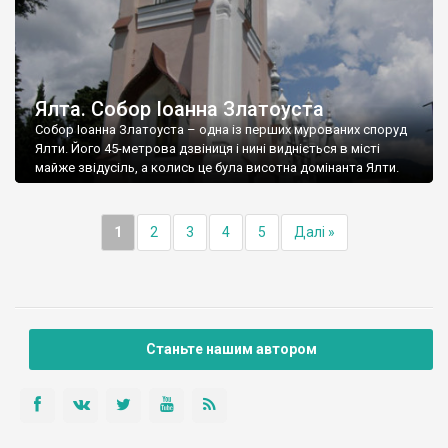
Ялта. Собор Іоанна Златоуста
Собор Іоанна Златоуста – одна із перших мурованих споруд
Ялти. Його 45-метрова дзвіниця і нині видніється в місті
майже звідусіль, а колись це була висотна домінанта Ялти.
1
2
3
4
5
Далі »
Станьте нашим автором