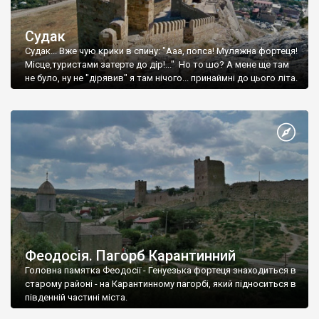
Судак
Судак... Вже чую крики в спину: "Ааа, попса! Муляжна фортеця!
Місце,туристами затерте до дір!..." Но то шо? А мене ще там
не було, ну не "дірявив" я там нічого... принаймні до цього літа.
Феодосія. Пагорб Карантинний
Головна памятка Феодосії - Генуезька фортеця знаходиться в
старому районі - на Карантинному пагорбі, який підноситься в
південній частині міста.