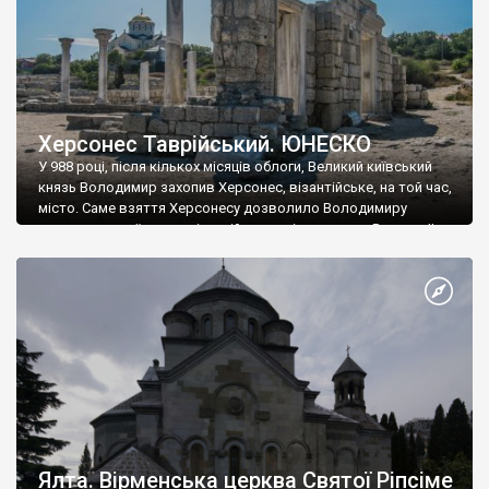
Херсонес Таврійський. ЮНЕСКО
У 988 році, після кількох місяців облоги, Великий київський
князь Володимир захопив Херсонес, візантійське, на той час,
місто. Саме взяття Херсонесу дозволило Володимиру
диктувати свої умови візантійському імператору Василю ІІ, та
одружитися з його дочкою Ганною. Цього ж року, в
Херсонесі Володимир-язичник, став Василем-християнином.
А потім було Хрещення Русі. На честь Херсонесу Таврійського
названо місто […]
Ялта. Вірменська церква Святої Ріпсіме