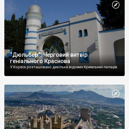
“Дюльбер”. Черговий витвір
геніального Краснова
У Кореїзі розташовано декілька відомих Кримських палаців.