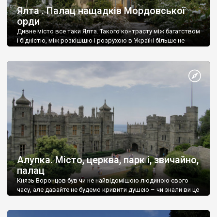
Ялта . Палац нащадків Мордовської
орди
Дивне місто все таки Ялта. Такого контрасту між багатством
і бідністю, між розкішшю і розрухою в Україні більше не
знайдеш.
Алупка. Місто, церква, парк і, звичайно,
палац
Князь Воронцов був чи не найвідомішою людиною свого
часу, але давайте не будемо кривити душею – чи знали ви це
прізвище до відвідин Алупки? Мабуть все таки ні.