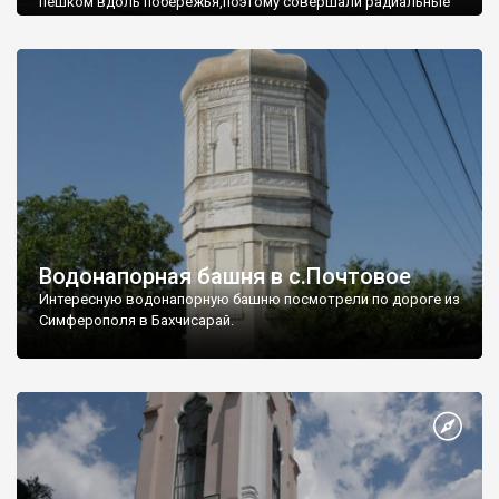
пешком вдоль побережья,поэтому совершали радиальные
вылазки из Оленевки.
Водонапорная башня в с.Почтовое
Интересную водонапорную башню посмотрели по дороге из
Симферополя в Бахчисарай.