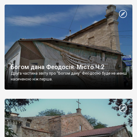
Богом дана Феодосія. Місто Ч.2
Друга частина звіту про "Богом дану" Феодосію буде не менш
насиченою ніж перша.