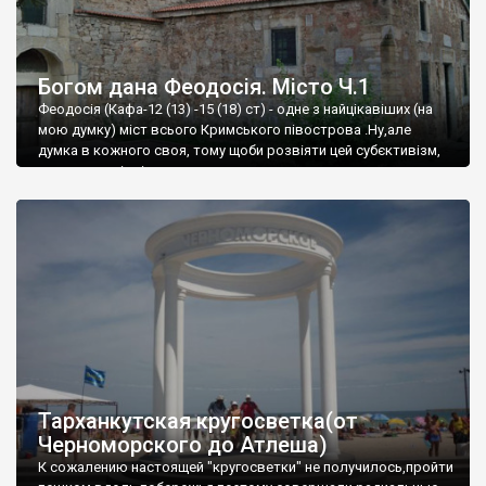
Богом дана Феодосія. Місто Ч.1
Феодосія (Кафа-12 (13) -15 (18) ст) - одне з найцікавіших (на
мою думку) міст всього Кримського півострова .Ну,але
думка в кожного своя, тому щоби розвіяти цей субєктивізм,
запрошую відвідати це
Тарханкутская кругосветка(от
Черноморского до Атлеша)
К сожалению настоящей "кругосветки" не получилось,пройти