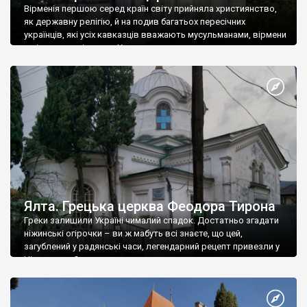
Вірменія першою серед країн світу прийняла християнство,
як державну релігію, й на подив багатьох пересічних
українців, які усіх кавказців вважають мусульманами, вірмени
є відданими вірянами Христа
Ялта. Грецька церква Феодора Тирона
Греки залишили Україні чималий спадок. Достатньо згадати
ніжинські огірочки – ви ж мабуть всі знаєте, що цей,
загублений у радянські часи, легендарний рецепт привезли у
Ніжин греки?