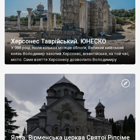
Херсонес Таврійський. ЮНЕСКО
У 988 році, після кількох місяців облоги, Великий київський
князь Володимир захопив Херсонес, візантійське, на той час,
місто. Саме взяття Херсонесу дозволило Володимиру
диктувати свої умови візантійському імператору Василю ІІ, та
одружитися з його дочкою Ганною. Цього ж року, в
Херсонесі Володимир-язичник, став Василем-християнином.
А потім було Хрещення Русі. На честь Херсонесу Таврійського
названо місто […]
Ялта. Вірменська церква Святої Ріпсіме