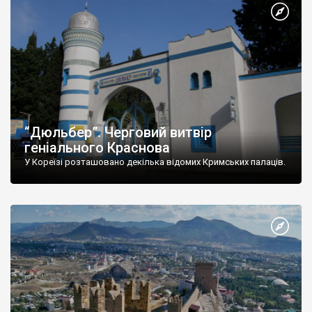
“Дюльбер”. Черговий витвір
геніального Краснова
У Кореїзі розташовано декілька відомих Кримських палаців.