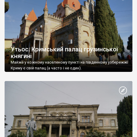
Утьос. Кримський палац грузинської
княгині
Майже у кожному населеному пункті на південному узбережжі
Криму є свій палац (а часто і не один).