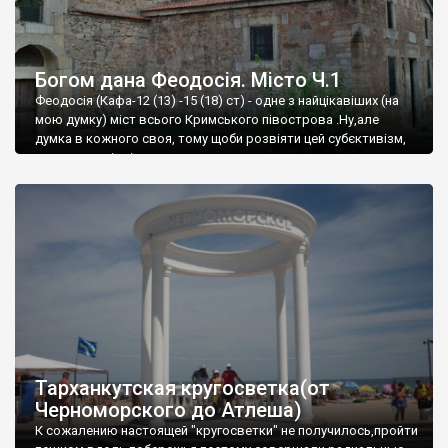
Богом дана Феодосія. Місто Ч.1
Феодосія (Кафа-12 (13) -15 (18) ст) - одне з найцікавіших (на
мою думку) міст всього Кримського півострова .Ну,але
думка в кожного своя, тому щоби розвіяти цей субєктивізм,
запрошую відвідати це
Тарханкутская кругосветка(от
Черноморского до Атлеша)
К сожалению настоящей "кругосветки" не получилось,пройти