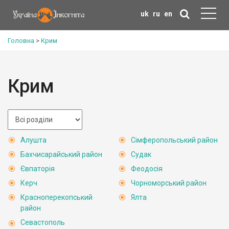
uk
ru
en
Головна
>
Крим
Крим
Алушта
Сімферопольський район
Бахчисарайський район
Судак
Євпаторія
Феодосія
Керч
Чорноморський район
Красноперекопський
Ялта
район
Севастополь