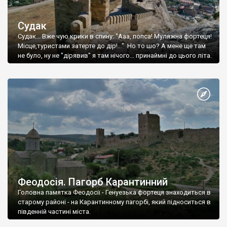
Судак
Судак... Вже чую крики в спину: "Ааа, попса! Муляжна фортеця!
Місце,туристами затерте до дір!..." Но то шо? А мене ще там
не було, ну не "дірявив" я там нічого... принаймні до цього літа.
Феодосія. Пагорб Карантинний
Головна памятка Феодосії - Генуезька фортеця знаходиться в
старому районі - на Карантинному пагорбі, який підноситься в
південній частині міста.