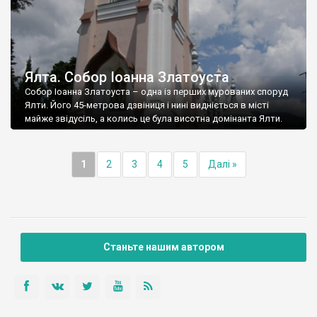
Ялта. Собор Іоанна Златоуста
Собор Іоанна Златоуста – одна із перших мурованих споруд
Ялти. Його 45-метрова дзвіниця і нині видніється в місті
майже звідусіль, а колись це була висотна домінанта Ялти.
1
2
3
4
5
Далі »
Станьте нашим автором