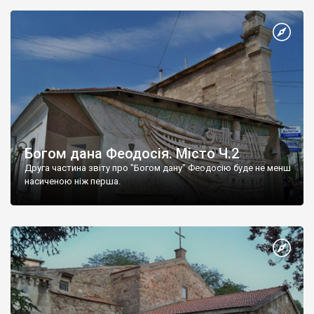
Богом дана Феодосія. Місто Ч.2
Друга частина звіту про "Богом дану" Феодосію буде не менш
насиченою ніж перша.