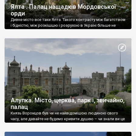
Ялта . Палац нащадків Мордовської
орди
Дивне місто все таки Ялта. Такого контрасту між багатством
і бідністю, між розкішшю і розрухою в Україні більше не
знайдеш.
Алупка. Місто, церква, парк і, звичайно,
палац
Князь Воронцов був чи не найвідомішою людиною свого
часу, але давайте не будемо кривити душею – чи знали ви це
прізвище до відвідин Алупки? Мабуть все таки ні.