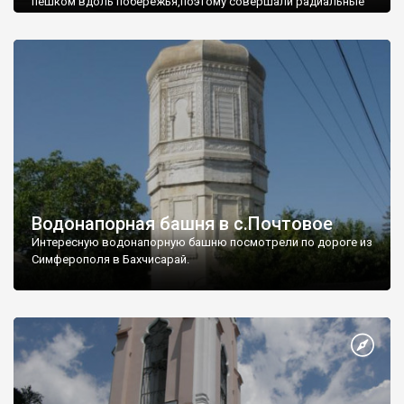
пешком вдоль побережья,поэтому совершали радиальные
вылазки из Оленевки.
Водонапорная башня в с.Почтовое
Интересную водонапорную башню посмотрели по дороге из
Симферополя в Бахчисарай.