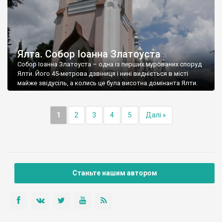
Ялта. Собор Іоанна Златоуста
Собор Іоанна Златоуста – одна із перших мурованих споруд
Ялти. Його 45-метрова дзвіниця і нині видніється в місті
майже звідусіль, а колись це була висотна домінанта Ялти.
1
2
3
4
5
Далі »
Станьте нашим автором