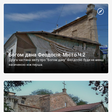
Богом дана Феодосія. Місто Ч.2
Друга частина звіту про "Богом дану" Феодосію буде не менш
насиченою ніж перша.