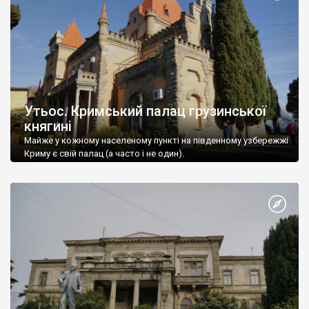
Утьос. Кримський палац грузинської
княгині
Майже у кожному населеному пункті на південному узбережжі
Криму є свій палац (а часто і не один).