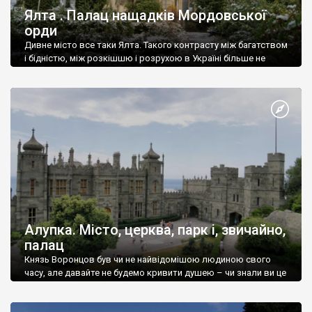
Ялта . Палац нащадків Мордовської
орди
Дивне місто все таки Ялта. Такого контрасту між багатством
і бідністю, між розкішшю і розрухою в Україні більше не
знайдеш.
Алупка. Місто, церква, парк і, звичайно,
палац
Князь Воронцов був чи не найвідомішою людиною свого
часу, але давайте не будемо кривити душею – чи знали ви це
прізвище до відвідин Алупки? Мабуть все таки ні.