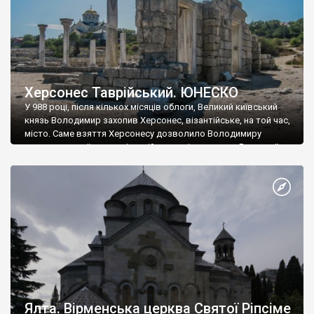
Херсонес Таврійський. ЮНЕСКО
У 988 році, після кількох місяців облоги, Великий київський
князь Володимир захопив Херсонес, візантійське, на той час,
місто. Саме взяття Херсонесу дозволило Володимиру
диктувати свої умови візантійському імператору Василю ІІ, та
одружитися з його дочкою Ганною. Цього ж року, в
Херсонесі Володимир-язичник, став Василем-християнином.
А потім було Хрещення Русі. На честь Херсонесу Таврійського
названо місто […]
Ялта. Вірменська церква Святої Ріпсіме