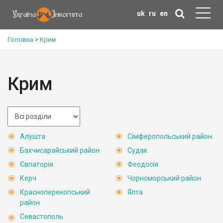
uk
ru
en
Головна
>
Крим
Крим
Алушта
Сімферопольський район
Бахчисарайський район
Судак
Євпаторія
Феодосія
Керч
Чорноморський район
Красноперекопський
Ялта
район
Севастополь