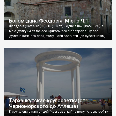
Богом дана Феодосія. Місто Ч.1
Феодосія (Кафа-12 (13) -15 (18) ст) - одне з найцікавіших (на
мою думку) міст всього Кримського півострова .Ну,але
думка в кожного своя, тому щоби розвіяти цей субєктивізм,
запрошую відвідати це
Тарханкутская кругосветка(от
Черноморского до Атлеша)
К сожалению настоящей "кругосветки" не получилось,пройти