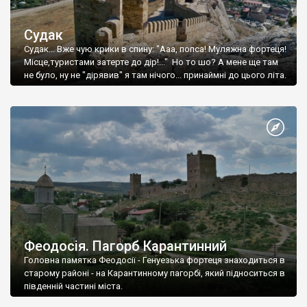
Судак
Судак... Вже чую крики в спину: "Ааа, попса! Муляжна фортеця!
Місце,туристами затерте до дір!..." Но то шо? А мене ще там
не було, ну не "дірявив" я там нічого... принаймні до цього літа.
Феодосія. Пагорб Карантинний
Головна памятка Феодосії - Генуезька фортеця знаходиться в
старому районі - на Карантинному пагорбі, який підноситься в
південній частині міста.