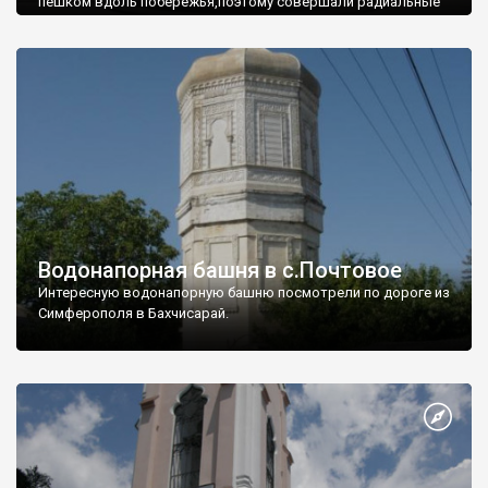
пешком вдоль побережья,поэтому совершали радиальные
вылазки из Оленевки.
Водонапорная башня в с.Почтовое
Интересную водонапорную башню посмотрели по дороге из
Симферополя в Бахчисарай.