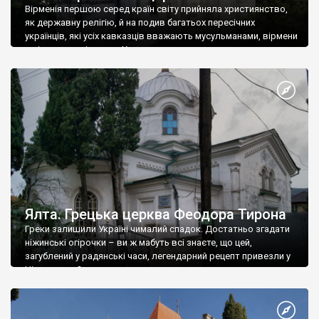
Вірменія першою серед країн світу прийняла християнство,
як державну релігію, й на подив багатьох пересічних
українців, які усіх кавказців вважають мусульманами, вірмени
є відданими вірянами Христа
Ялта. Грецька церква Феодора Тирона
Греки залишили Україні чималий спадок. Достатньо згадати
ніжинські огірочки – ви ж мабуть всі знаєте, що цей,
загублений у радянські часи, легендарний рецепт привезли у
Ніжин греки?