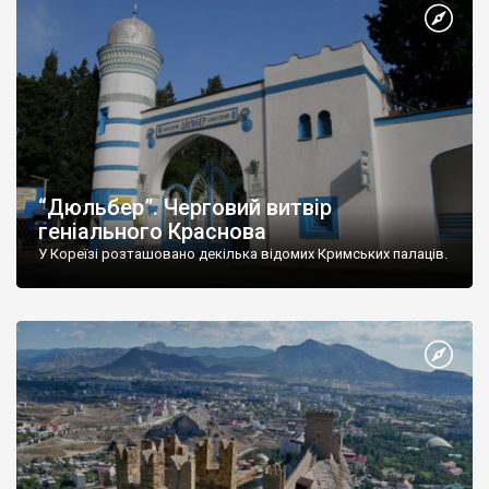
“Дюльбер”. Черговий витвір
геніального Краснова
У Кореїзі розташовано декілька відомих Кримських палаців.