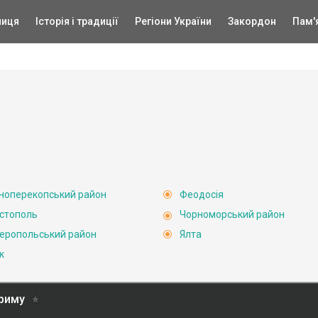
ниця
Історія і традиції
Регіони України
Закордон
Пам'
ноперекопський район
Феодосія
стополь
Чорноморський район
еропольський район
Ялта
к