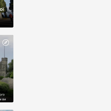
ої
ого
и ви