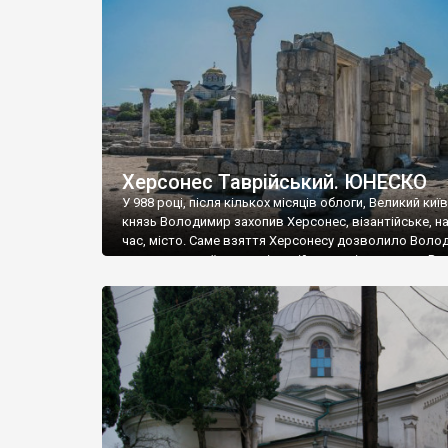
музею «Новгородський музей-заповідник» сотні арт
візантійської доби. Раритети викрадені з фондів об’
культурної спадщини ЮНЕСКО «Херсонеса Таврійсько
Офіційно – на виставку «Золото Візантії», але експер
влада в Україні вважають це лише […]
Херсонес Таврійський. ЮНЕСКО
У 988 році, після кількох місяців облоги, Великий киї
князь Володимир захопив Херсонес, візантійське, на
час, місто. Саме взяття Херсонесу дозволило Воло
диктувати свої умови візантійському імператору Вас
та одружитися з його дочкою Ганною. Цього ж року,
Херсонесі Володимир-язичник, став Василем-
християнином. А потім було Хрещення Русі. На честь
Херсонесу Таврійського названо місто […]