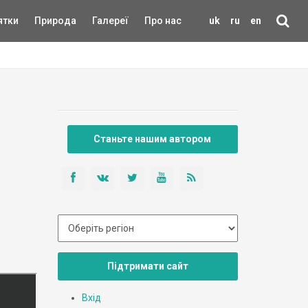
ятки
Природа
Галереї
Про нас
uk
ru
en
Станьте нашим автором
Підтримати сайт
Вхід