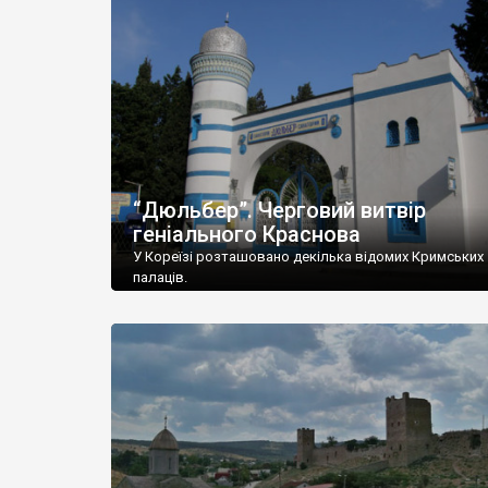
“Дюльбер”. Черговий витвір
геніального Краснова
У Кореїзі розташовано декілька відомих Кримських
палаців.