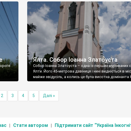
е
Ялта. Собор Іоанна Златоуста
ороге
Собор Іоанна Златоуста – одна із перших мурованих 
Ялти. Його 45-метрова дзвіниця і нині видніється в міс
майже звідусіль, а колись це була висотна домінанта 
2
3
4
5
Далі »
нас
Стати автором
Підтримати сайт “Україна Інкогні