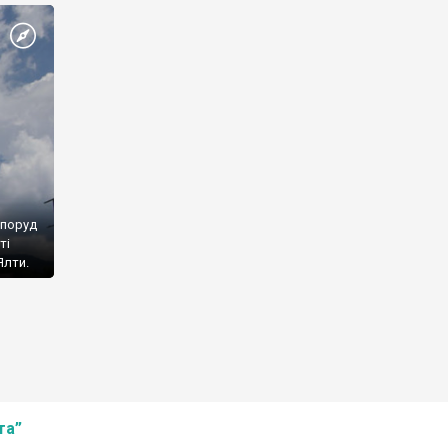
споруд
ті
Ялти.
та”