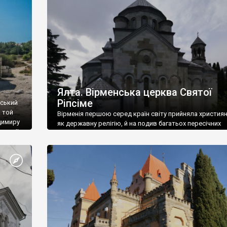
ефактів
називаються «повстяками» (postaki)…” “Вино. Крим
єкту
виробляє відмінне вино і його вдосталь: воно все ду
го».
легке біле і дуже […]
ти та
Ялта. Вірменська церква Святої
Ріпсіме
вський
 той
Вірменія першою серед країн світу прийняла христия
димиру
як державну релігію, й на подив багатьох пересічних
илю ІІ,
українців, які усіх кавказців вважають мусульманами,
 в
вірмени є відданими вірянами Христа