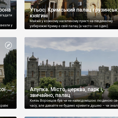
рона
Утьос. Кримський палац грузинськ
княгині
згадати
Майже у кожному населеному пункті на південному
ивезли у
узбережжі Криму є свій палац (а часто і не один).
ої
Алупка. Місто, церква, парк і,
звичайно, палац
Князь Воронцов був чи не найвідомішою людиною св
раїні
часу, але давайте не будемо кривити душею – чи знал
це прізвище до відвідин Алупки? Мабуть все таки ні.