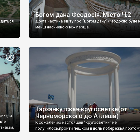
Богом дана Феодосія. Місто Ч.2
одиться
Друга частина звіту про "Богом дану" Феодосію буде 
менш насиченою ніж перша.
Тарханкутская кругосветка(от
Черноморского до Атлеша)
ших (на
але
К сожалению настоящей "кругосветки" не
тивізм,
получилось,пройти пешком вдоль побережья,поэтом
совершали радиальные вылазки из Оленевки.