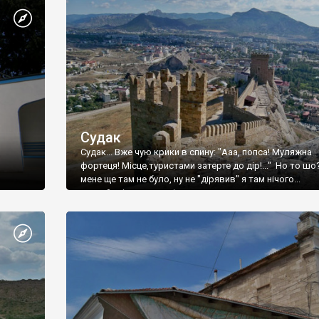
Судак
Судак... Вже чую крики в спину: "Ааа, попса! Муляжна
фортеця! Місце,туристами затерте до дір!..." Но то шо
мене ще там не було, ну не "дірявив" я там нічого...
принаймні до цього літа.