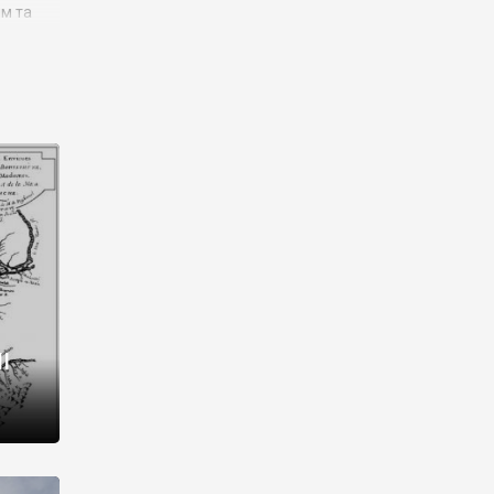
им та
ора і
є
го типу,
ей-
рний
ста:
 райони
від 2
I
і,
рукти,
 котрі