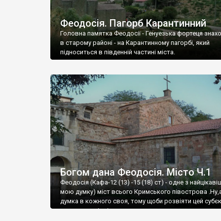
Феодосія. Пагорб Карантинний
Головна памятка Феодосії - Генуезька фортеця знах
в старому районі - на Карантинному пагорбі, який
підноситься в південній частині міста.
Богом дана Феодосія. Місто Ч.1
Феодосія (Кафа-12 (13) -15 (18) ст) - одне з найцікаві
мою думку) міст всього Кримського півострова .Ну,
думка в кожного своя, тому щоби розвіяти цей субєк
запрошую відвідати це