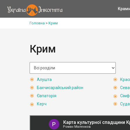
Крам
Головна
>
Крим
Крим
Алушта
Крас
Бахчисарайський район
Сева
Євпаторія
Сімф
Керч
Суда