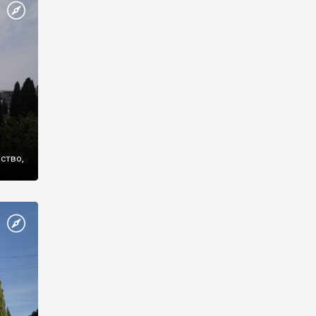
же
нство,