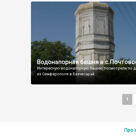
Водонапорная башня в с.Почтово
Интересную водонапорную башню посмотрели по д
из Симферополя в Бахчисарай.
1
Про 