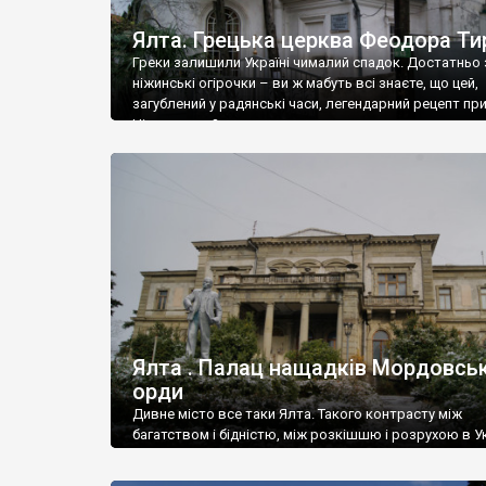
Ялта. Грецька церква Феодора Ти
Греки залишили Україні чималий спадок. Достатньо 
ніжинські огірочки – ви ж мабуть всі знаєте, що цей,
загублений у радянські часи, легендарний рецепт пр
Ніжин греки?
Ялта . Палац нащадків Мордовськ
орди
Дивне місто все таки Ялта. Такого контрасту між
багатством і бідністю, між розкішшю і розрухою в Ук
більше не знайдеш.