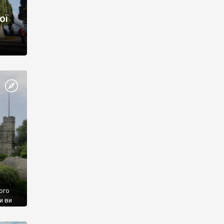
ої
ого
и ви