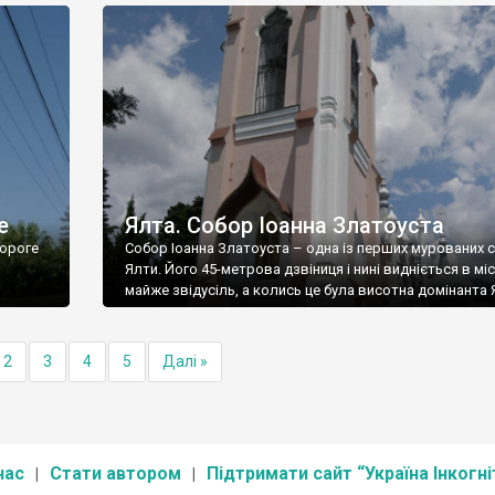
е
Ялта. Собор Іоанна Златоуста
ороге
Собор Іоанна Златоуста – одна із перших мурованих 
Ялти. Його 45-метрова дзвіниця і нині видніється в міс
майже звідусіль, а колись це була висотна домінанта 
2
3
4
5
Далі »
нас
Стати автором
Підтримати сайт “Україна Інкогні