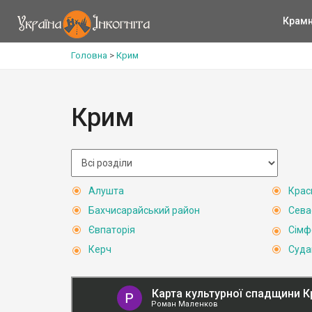
Крам
Головна
>
Крим
Крим
Алушта
Крас
Бахчисарайський район
Сева
Євпаторія
Сімф
Керч
Суда