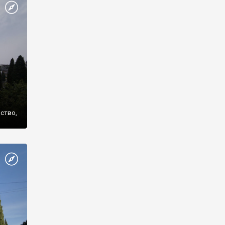
же
нство,