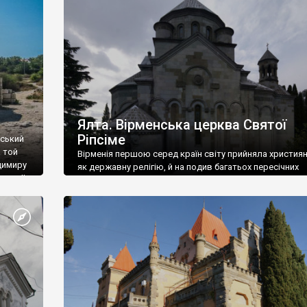
ефактів
називаються «повстяками» (postaki)…” “Вино. Крим
єкту
виробляє відмінне вино і його вдосталь: воно все ду
го».
легке біле і дуже […]
ти та
Ялта. Вірменська церква Святої
Ріпсіме
вський
 той
Вірменія першою серед країн світу прийняла христия
димиру
як державну релігію, й на подив багатьох пересічних
илю ІІ,
українців, які усіх кавказців вважають мусульманами,
 в
вірмени є відданими вірянами Христа