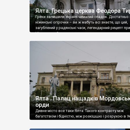
Ялта. Грецька церква Феодора Ти
Греки залишили Україні чималий спадок. Достатньо 
ніжинські огірочки – ви ж мабуть всі знаєте, що цей,
загублений у радянські часи, легендарний рецепт пр
Ніжин греки?
Ялта . Палац нащадків Мордовськ
орди
Дивне місто все таки Ялта. Такого контрасту між
багатством і бідністю, між розкішшю і розрухою в Ук
більше не знайдеш.