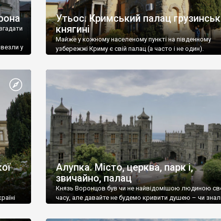
рона
Утьос. Кримський палац грузинськ
княгині
згадати
Майже у кожному населеному пункті на південному
ивезли у
узбережжі Криму є свій палац (а часто і не один).
ої
Алупка. Місто, церква, парк і,
звичайно, палац
Князь Воронцов був чи не найвідомішою людиною св
раїні
часу, але давайте не будемо кривити душею – чи знал
це прізвище до відвідин Алупки? Мабуть все таки ні.