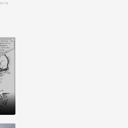
им та
ора і
є
го типу,
ей-
рний
ста:
 райони
від 2
I
і,
рукти,
 котрі