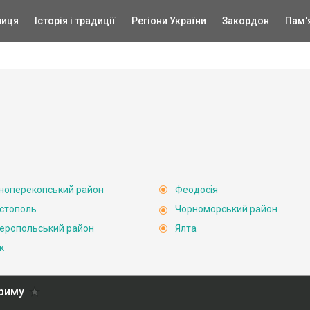
ниця
Історія і традиції
Регіони України
Закордон
Пам'
ноперекопський район
Феодосія
стополь
Чорноморський район
еропольський район
Ялта
к