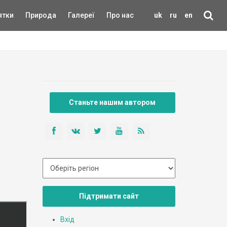
ятки
Природа
Галереї
Про нас
uk
ru
en
Станьте нашим автором
Підтримати сайт
Вхід