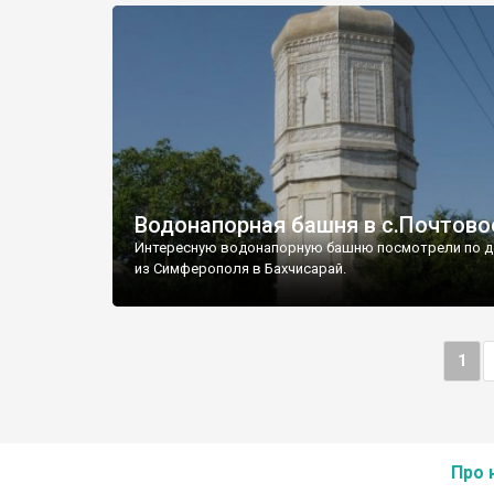
Водонапорная башня в с.Почтово
Интересную водонапорную башню посмотрели по д
из Симферополя в Бахчисарай.
1
Про 