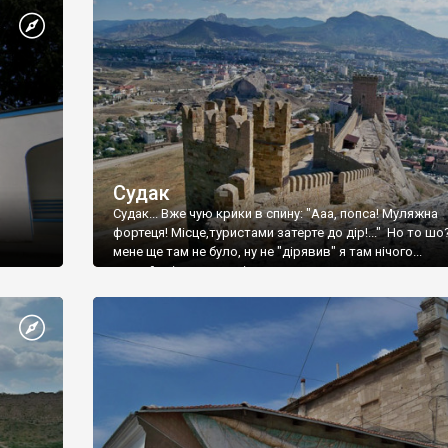
Судак
Судак... Вже чую крики в спину: "Ааа, попса! Муляжна
фортеця! Місце,туристами затерте до дір!..." Но то шо
мене ще там не було, ну не "дірявив" я там нічого...
принаймні до цього літа.