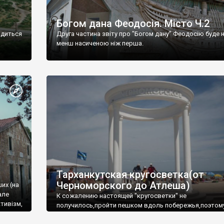
Богом дана Феодосія. Місто Ч.2
одиться
Друга частина звіту про "Богом дану" Феодосію буде 
менш насиченою ніж перша.
Тарханкутская кругосветка(от
Черноморского до Атлеша)
ших (на
але
К сожалению настоящей "кругосветки" не
тивізм,
получилось,пройти пешком вдоль побережья,поэтом
совершали радиальные вылазки из Оленевки.