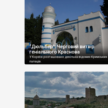
“Дюльбер”. Черговий витвір
геніального Краснова
У Кореїзі розташовано декілька відомих Кримських
палаців.