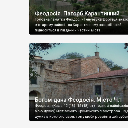
Феодосія. Пагорб Карантинний
Головна памятка Феодосії - Генуезька фортеця знах
в старому районі - на Карантинному пагорбі, який
підноситься в південній частині міста.
Богом дана Феодосія. Місто Ч.1
Феодосія (Кафа-12 (13) -15 (18) ст) - одне з найцікаві
мою думку) міст всього Кримського півострова .Ну,
думка в кожного своя, тому щоби розвіяти цей субєк
запрошую відвідати це