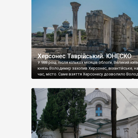
музею «Новгородський музей-заповідник» сотні арт
візантійської доби. Раритети викрадені з фондів об’
культурної спадщини ЮНЕСКО «Херсонеса Таврійсько
Офіційно – на виставку «Золото Візантії», але експер
влада в Україні вважають це лише […]
Херсонес Таврійський. ЮНЕСКО
У 988 році, після кількох місяців облоги, Великий киї
князь Володимир захопив Херсонес, візантійське, на
час, місто. Саме взяття Херсонесу дозволило Воло
диктувати свої умови візантійському імператору Вас
та одружитися з його дочкою Ганною. Цього ж року,
Херсонесі Володимир-язичник, став Василем-
християнином. А потім було Хрещення Русі. На честь
Херсонесу Таврійського названо місто […]