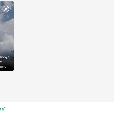
споруд
ті
Ялти.
та”