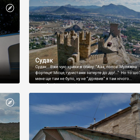
Судак
Судак... Вже чую крики в спину: "Ааа, попса! Муляжна
фортеця! Місце,туристами затерте до дір!..." Но то шо
мене ще там не було, ну не "дірявив" я там нічого...
принаймні до цього літа.