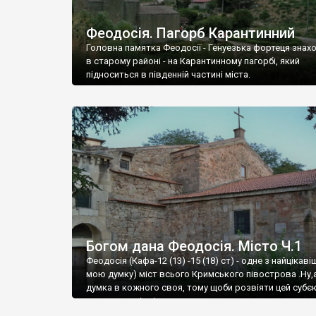
Феодосія. Пагорб Карантинний
Головна памятка Феодосії - Генуезька фортеця знах
в старому районі - на Карантинному пагорбі, який
підноситься в південній частині міста.
Богом дана Феодосія. Місто Ч.1
Феодосія (Кафа-12 (13) -15 (18) ст) - одне з найцікаві
мою думку) міст всього Кримського півострова .Ну,
думка в кожного своя, тому щоби розвіяти цей субєк
запрошую відвідати це