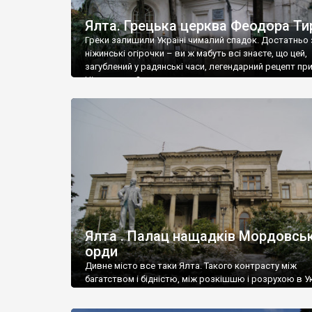
Ялта. Грецька церква Феодора Ти
Греки залишили Україні чималий спадок. Достатньо 
ніжинські огірочки – ви ж мабуть всі знаєте, що цей,
загублений у радянські часи, легендарний рецепт пр
Ніжин греки?
Ялта . Палац нащадків Мордовськ
орди
Дивне місто все таки Ялта. Такого контрасту між
багатством і бідністю, між розкішшю і розрухою в Ук
більше не знайдеш.