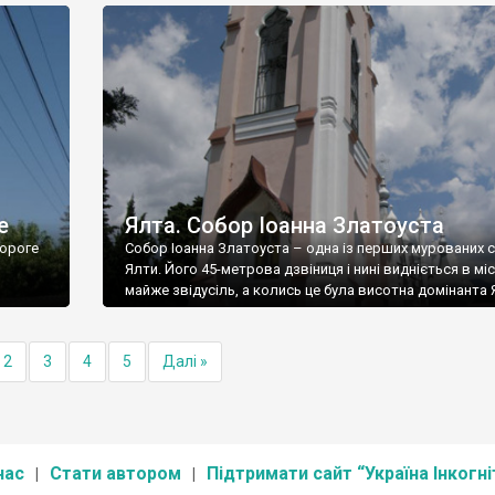
е
Ялта. Собор Іоанна Златоуста
ороге
Собор Іоанна Златоуста – одна із перших мурованих 
Ялти. Його 45-метрова дзвіниця і нині видніється в міс
майже звідусіль, а колись це була висотна домінанта 
2
3
4
5
Далі »
нас
Стати автором
Підтримати сайт “Україна Інкогні