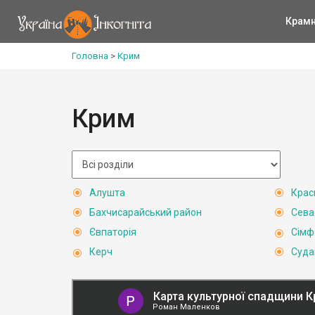
Крам
Головна
>
Крим
Крим
Алушта
Крас
Бахчисарайський район
Сева
Євпаторія
Сімф
Керч
Суда