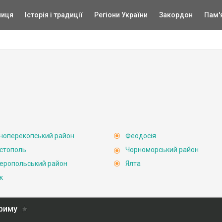
ниця
Історія і традиції
Регіони України
Закордон
Пам'
ноперекопський район
Феодосія
стополь
Чорноморський район
еропольський район
Ялта
к