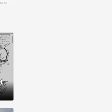
им та
ора і
є
го типу,
ей-
рний
ста:
 райони
від 2
I
і,
рукти,
 котрі