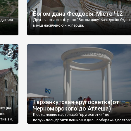
Богом дана Феодосія. Місто Ч.2
одиться
Друга частина звіту про "Богом дану" Феодосію буде 
менш насиченою ніж перша.
Тарханкутская кругосветка(от
Черноморского до Атлеша)
ших (на
але
К сожалению настоящей "кругосветки" не
тивізм,
получилось,пройти пешком вдоль побережья,поэтом
совершали радиальные вылазки из Оленевки.