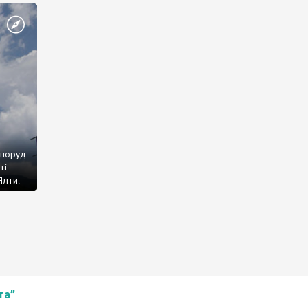
споруд
ті
Ялти.
та”