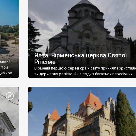
ефактів
називаються «повстяками» (postaki)…” “Вино. Крим
єкту
виробляє відмінне вино і його вдосталь: воно все ду
го».
легке біле і дуже […]
ти та
Ялта. Вірменська церква Святої
Ріпсіме
вський
 той
Вірменія першою серед країн світу прийняла христия
димиру
як державну релігію, й на подив багатьох пересічних
илю ІІ,
українців, які усіх кавказців вважають мусульманами,
 в
вірмени є відданими вірянами Христа