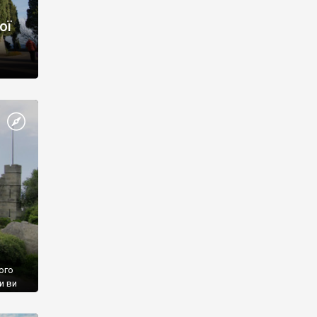
ої
ого
и ви