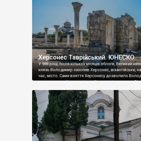
музею «Новгородський музей-заповідник» сотні арт
візантійської доби. Раритети викрадені з фондів об’
культурної спадщини ЮНЕСКО «Херсонеса Таврійсько
Офіційно – на виставку «Золото Візантії», але експер
влада в Україні вважають це лише […]
Херсонес Таврійський. ЮНЕСКО
У 988 році, після кількох місяців облоги, Великий киї
князь Володимир захопив Херсонес, візантійське, на
час, місто. Саме взяття Херсонесу дозволило Воло
диктувати свої умови візантійському імператору Вас
та одружитися з його дочкою Ганною. Цього ж року,
Херсонесі Володимир-язичник, став Василем-
християнином. А потім було Хрещення Русі. На честь
Херсонесу Таврійського названо місто […]