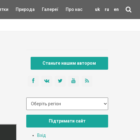
ятки
Природа
Галереї
Про нас
uk
ru
en
Станьте нашим автором
Підтримати сайт
Вхід