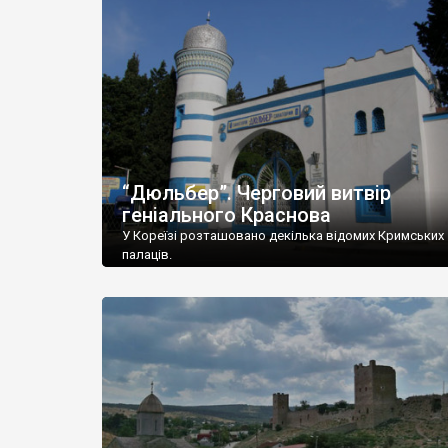
“Дюльбер”. Черговий витвір
геніального Краснова
У Кореїзі розташовано декілька відомих Кримських
палаців.