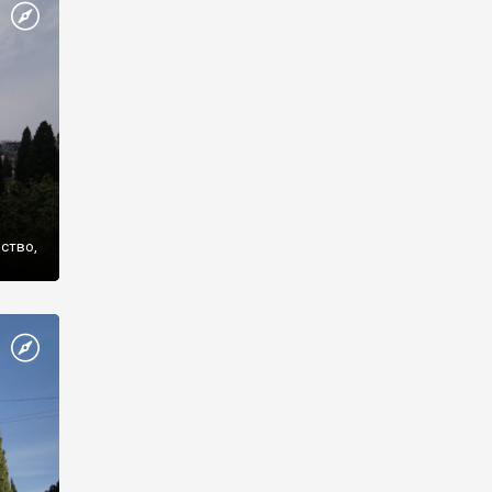
же
нство,