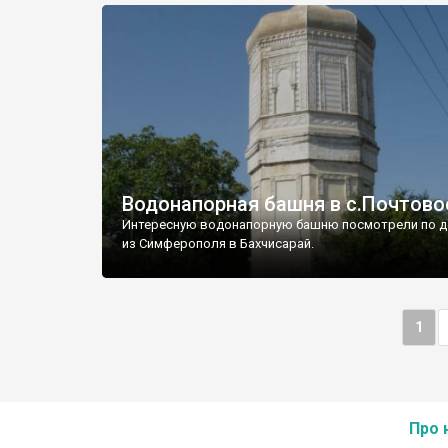
Водонапорная башня в с.Почтово
Интересную водонапорную башню посмотрели по д
из Симферополя в Бахчисарай.
1
Про 