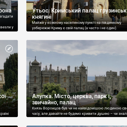
рона
Утьос. Кримський палац грузинськ
княгині
згадати
Майже у кожному населеному пункті на південному
ивезли у
узбережжі Криму є свій палац (а часто і не один).
ої
Алупка. Місто, церква, парк і,
звичайно, палац
Князь Воронцов був чи не найвідомішою людиною св
раїні
часу, але давайте не будемо кривити душею – чи знал
це прізвище до відвідин Алупки? Мабуть все таки ні.