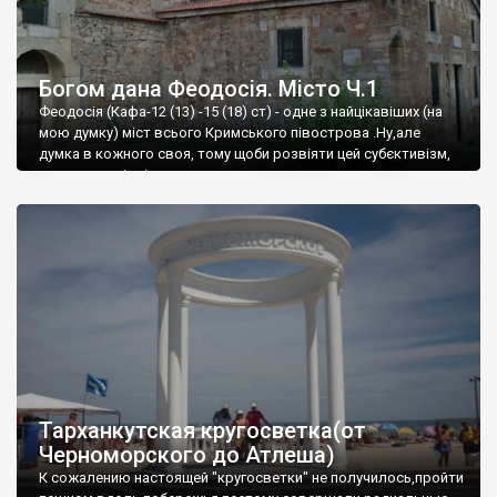
Богом дана Феодосія. Місто Ч.1
Феодосія (Кафа-12 (13) -15 (18) ст) - одне з найцікавіших (на
мою думку) міст всього Кримського півострова .Ну,але
думка в кожного своя, тому щоби розвіяти цей субєктивізм,
запрошую відвідати це
Тарханкутская кругосветка(от
Черноморского до Атлеша)
К сожалению настоящей "кругосветки" не получилось,пройти