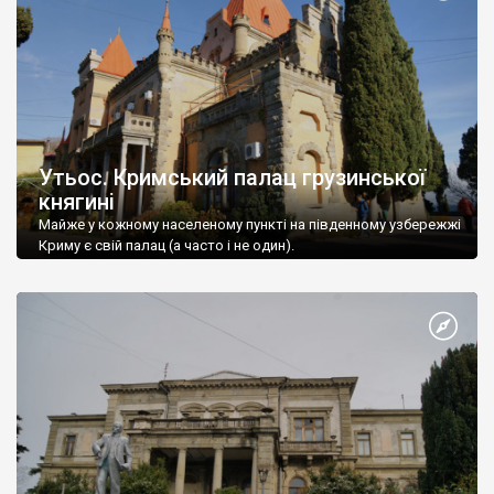
Утьос. Кримський палац грузинської
княгині
Майже у кожному населеному пункті на південному узбережжі
Криму є свій палац (а часто і не один).