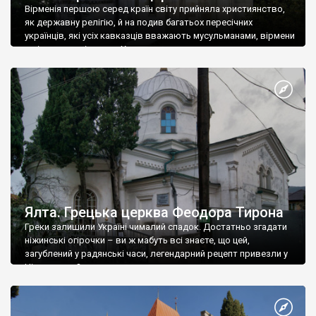
Вірменія першою серед країн світу прийняла християнство,
як державну релігію, й на подив багатьох пересічних
українців, які усіх кавказців вважають мусульманами, вірмени
є відданими вірянами Христа
Ялта. Грецька церква Феодора Тирона
Греки залишили Україні чималий спадок. Достатньо згадати
ніжинські огірочки – ви ж мабуть всі знаєте, що цей,
загублений у радянські часи, легендарний рецепт привезли у
Ніжин греки?