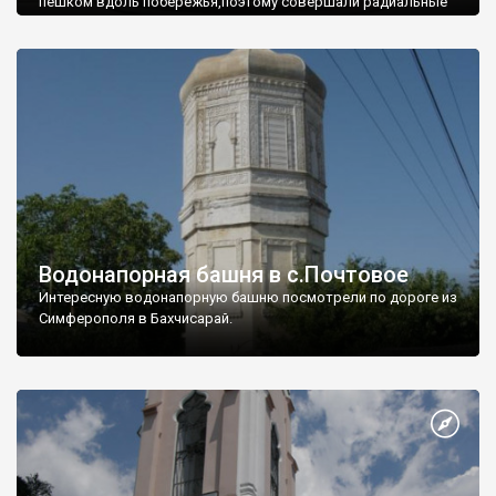
пешком вдоль побережья,поэтому совершали радиальные
вылазки из Оленевки.
Водонапорная башня в с.Почтовое
Интересную водонапорную башню посмотрели по дороге из
Симферополя в Бахчисарай.