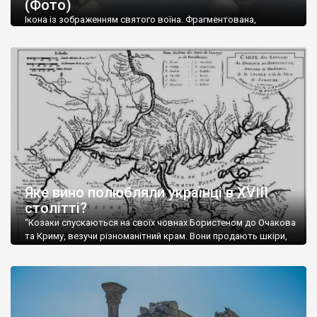
(Фото)
музей-палац, будинок-музей Чєхова А.П. Кримськотатарський
музей мистецтв,
Бахчисарайський державний історико-
Ікона із зображенням святого воїна. Фрагментована,
культурний заповідник
та ін. На Кримському півострові були
втрачена нижня частина. Стеатит. XI-XII ст. Візантія. Ще у
травні російські окупанти вивезли з Криму до державного
розташовані: столиця царських скіфів –
Неаполь Скіфський
,
музею «Новгородський музей-заповідник» сотні артефактів
античні міста: Херсонес,
Пантикапей, Німфей
, Керкінітида,
візантійської доби. Раритети викрадені з фондів об’єкту
Киммерік, візантійські поселення: Горзувити,
Алустон
.
культурної спадщини ЮНЕСКО «Херсонеса Таврійського».
Офіційно – на виставку «Золото Візантії», але експерти та
Кримський півострів відрізняється різноманітністю природних
влада в Україні вважають це лише […]
ландшафтів. Північна його частину займає степ; південні
райони півострова – це покриті лісами Кримські гори. Вздовж
південного узбережжя Кримських гір лежить прибережна
смуга (від 2 до 5 км), де розміщені всесвітньо відомі курорти:
Ялта, Алупка, Симеїз,
Гурзуф
, Місхор, Лівадія, Форос,
Алушта
.
Яке вино полюбляли українці в XVIII
столітті?
“Козаки спускаються на своїх човнах Бористеном до Очакова
та Криму, везучи різноманітний крам. Вони продають шкіри,
тютюн (kasak-tutun), мотузки, коноплі, полотно, вугілля, рибу,
а купують сіль, вина, сушені фрукти, олію, мило, ладан,
кінське спорядження, овечі тулупи, котрі називаються
«повстяками» (postaki)…” “Вино. Крим виробляє відмінне вино
і його вдосталь: воно все дуже легке біле і дуже […]