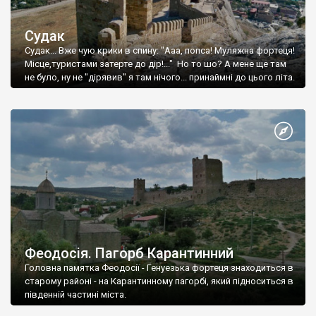
Судак
Судак... Вже чую крики в спину: "Ааа, попса! Муляжна фортеця!
Місце,туристами затерте до дір!..." Но то шо? А мене ще там
не було, ну не "дірявив" я там нічого... принаймні до цього літа.
Феодосія. Пагорб Карантинний
Головна памятка Феодосії - Генуезька фортеця знаходиться в
старому районі - на Карантинному пагорбі, який підноситься в
південній частині міста.