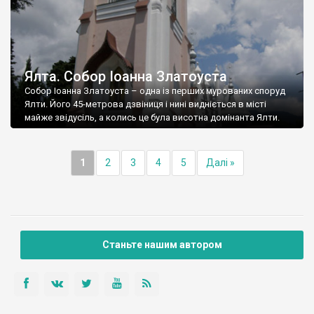
Ялта. Собор Іоанна Златоуста
Собор Іоанна Златоуста – одна із перших мурованих споруд
Ялти. Його 45-метрова дзвіниця і нині видніється в місті
майже звідусіль, а колись це була висотна домінанта Ялти.
1
2
3
4
5
Далі »
Станьте нашим автором