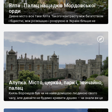
Ялта . Палац нащадків Мордовської
орди
Дивне місто все таки Ялта. Такого контрасту між багатством
і бідністю, між розкішшю і розрухою в Україні більше не
знайдеш.
Алупка. Місто, церква, парк і, звичайно,
палац
Князь Воронцов був чи не найвідомішою людиною свого
часу, але давайте не будемо кривити душею – чи знали ви це
прізвище до відвідин Алупки? Мабуть все таки ні.