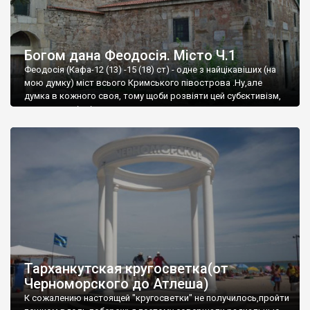
Богом дана Феодосія. Місто Ч.1
Феодосія (Кафа-12 (13) -15 (18) ст) - одне з найцікавіших (на
мою думку) міст всього Кримського півострова .Ну,але
думка в кожного своя, тому щоби розвіяти цей субєктивізм,
запрошую відвідати це
Тарханкутская кругосветка(от
Черноморского до Атлеша)
К сожалению настоящей "кругосветки" не получилось,пройти