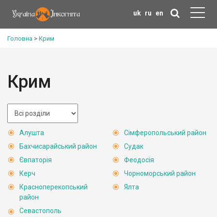
uk
ru
en
Головна
>
Крим
Крим
Алушта
Сімферопольський район
Бахчисарайський район
Судак
Євпаторія
Феодосія
Керч
Чорноморський район
Красноперекопський
Ялта
район
Севастополь