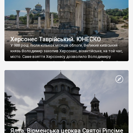
Херсонес Таврійський. ЮНЕСКО
У 988 році, після кількох місяців облоги, Великий київський
князь Володимир захопив Херсонес, візантійське, на той час,
місто. Саме взяття Херсонесу дозволило Володимиру
диктувати свої умови візантійському імператору Василю ІІ, та
одружитися з його дочкою Ганною. Цього ж року, в
Херсонесі Володимир-язичник, став Василем-християнином.
А потім було Хрещення Русі. На честь Херсонесу Таврійського
названо місто […]
Ялта. Вірменська церква Святої Ріпсіме