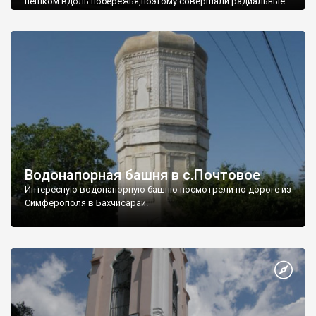
пешком вдоль побережья,поэтому совершали радиальные
вылазки из Оленевки.
Водонапорная башня в с.Почтовое
Интересную водонапорную башню посмотрели по дороге из
Симферополя в Бахчисарай.