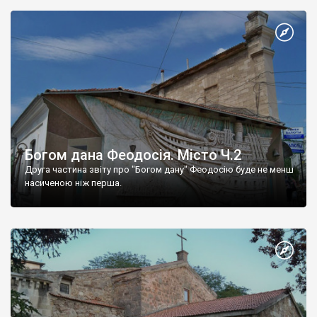
Богом дана Феодосія. Місто Ч.2
Друга частина звіту про "Богом дану" Феодосію буде не менш
насиченою ніж перша.