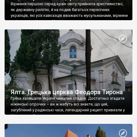
Вірменія першою серед країн світу прийняла християнство,
як державну релігію, й на подив багатьох пересічних
українців, які усіх кавказців вважають мусульманами, вірмени
є відданими вірянами Христа
Ялта. Грецька церква Феодора Тирона
Греки залишили Україні чималий спадок. Достатньо згадати
ніжинські огірочки – ви ж мабуть всі знаєте, що цей,
загублений у радянські часи, легендарний рецепт привезли у
Ніжин греки?