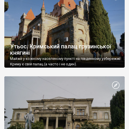
Утьос. Кримський палац грузинської
княгині
Майже у кожному населеному пункті на південному узбережжі
Криму є свій палац (а часто і не один).