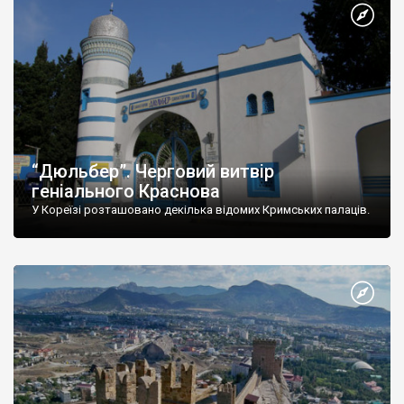
“Дюльбер”. Черговий витвір
геніального Краснова
У Кореїзі розташовано декілька відомих Кримських палаців.