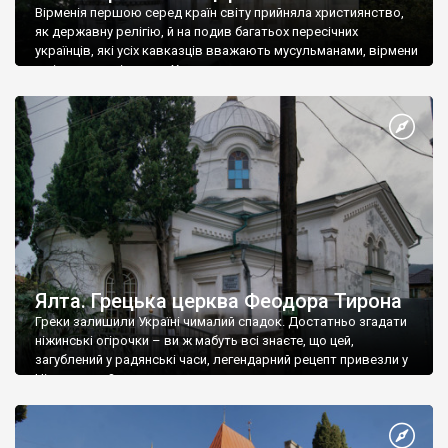
Вірменія першою серед країн світу прийняла християнство,
як державну релігію, й на подив багатьох пересічних
українців, які усіх кавказців вважають мусульманами, вірмени
є відданими вірянами Христа
Ялта. Грецька церква Феодора Тирона
Греки залишили Україні чималий спадок. Достатньо згадати
ніжинські огірочки – ви ж мабуть всі знаєте, що цей,
загублений у радянські часи, легендарний рецепт привезли у
Ніжин греки?