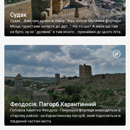
Судак
Судак... Вже чую крики в спину: "Ааа, попса! Муляжна фортеця!
Місце,туристами затерте до дір!..." Но то шо? А мене ще там
не було, ну не "дірявив" я там нічого... принаймні до цього літа.
Феодосія. Пагорб Карантинний
Головна памятка Феодосії - Генуезька фортеця знаходиться в
старому районі - на Карантинному пагорбі, який підноситься в
південній частині міста.