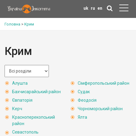
uk
ru
en
Головна
>
Крим
Крим
Алушта
Сімферопольський район
Бахчисарайський район
Судак
Євпаторія
Феодосія
Керч
Чорноморський район
Красноперекопський
Ялта
район
Севастополь