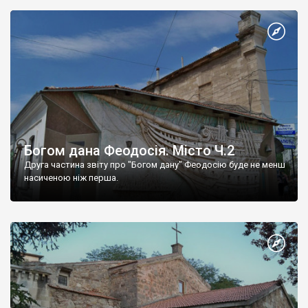
Богом дана Феодосія. Місто Ч.2
Друга частина звіту про "Богом дану" Феодосію буде не менш
насиченою ніж перша.