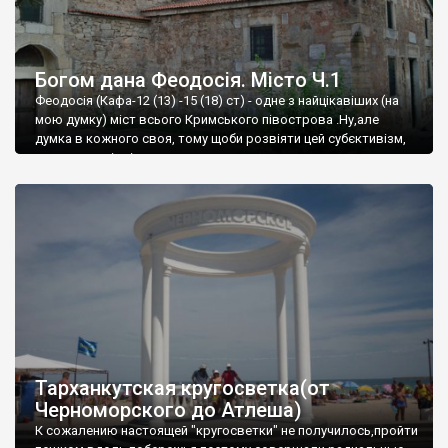
Богом дана Феодосія. Місто Ч.1
Феодосія (Кафа-12 (13) -15 (18) ст) - одне з найцікавіших (на
мою думку) міст всього Кримського півострова .Ну,але
думка в кожного своя, тому щоби розвіяти цей субєктивізм,
запрошую відвідати це
Тарханкутская кругосветка(от
Черноморского до Атлеша)
К сожалению настоящей "кругосветки" не получилось,пройти