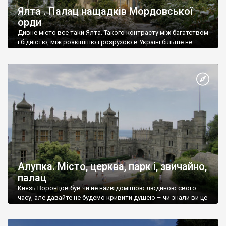
Ялта . Палац нащадків Мордовської
орди
Дивне місто все таки Ялта. Такого контрасту між багатством
і бідністю, між розкішшю і розрухою в Україні більше не
знайдеш.
Алупка. Місто, церква, парк і, звичайно,
палац
Князь Воронцов був чи не найвідомішою людиною свого
часу, але давайте не будемо кривити душею – чи знали ви це
прізвище до відвідин Алупки? Мабуть все таки ні.