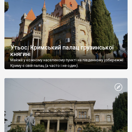
Утьос. Кримський палац грузинської
княгині
Майже у кожному населеному пункті на південному узбережжі
Криму є свій палац (а часто і не один).