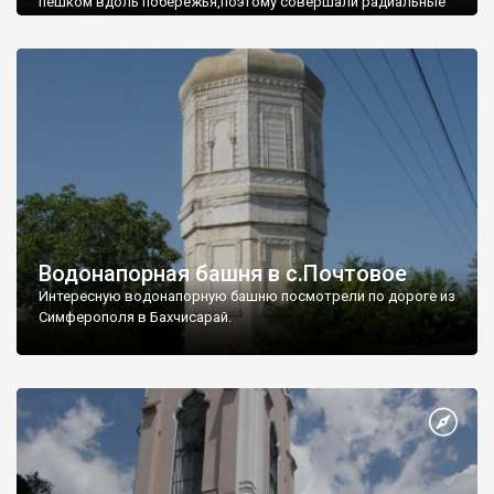
пешком вдоль побережья,поэтому совершали радиальные
вылазки из Оленевки.
Водонапорная башня в с.Почтовое
Интересную водонапорную башню посмотрели по дороге из
Симферополя в Бахчисарай.