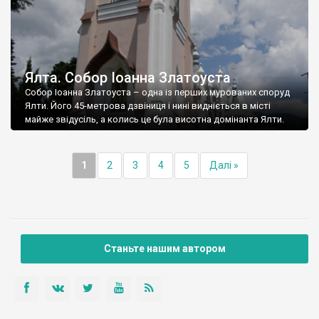
Ялта. Собор Іоанна Златоуста
Собор Іоанна Златоуста – одна із перших мурованих споруд
Ялти. Його 45-метрова дзвіниця і нині видніється в місті
майже звідусіль, а колись це була висотна домінанта Ялти.
1
2
3
4
5
Далі »
Станьте нашим автором