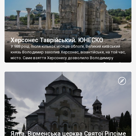
Херсонес Таврійський. ЮНЕСКО
У 988 році, після кількох місяців облоги, Великий київський
князь Володимир захопив Херсонес, візантійське, на той час,
місто. Саме взяття Херсонесу дозволило Володимиру
диктувати свої умови візантійському імператору Василю ІІ, та
одружитися з його дочкою Ганною. Цього ж року, в
Херсонесі Володимир-язичник, став Василем-християнином.
А потім було Хрещення Русі. На честь Херсонесу Таврійського
названо місто […]
Ялта. Вірменська церква Святої Ріпсіме