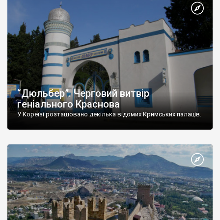
“Дюльбер”. Черговий витвір
геніального Краснова
У Кореїзі розташовано декілька відомих Кримських палаців.