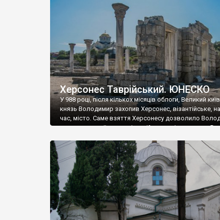
музею «Новгородський музей-заповідник» сотні арт
візантійської доби. Раритети викрадені з фондів об’
культурної спадщини ЮНЕСКО «Херсонеса Таврійсько
Офіційно – на виставку «Золото Візантії», але експер
влада в Україні вважають це лише […]
Херсонес Таврійський. ЮНЕСКО
У 988 році, після кількох місяців облоги, Великий киї
князь Володимир захопив Херсонес, візантійське, на
час, місто. Саме взяття Херсонесу дозволило Воло
диктувати свої умови візантійському імператору Вас
та одружитися з його дочкою Ганною. Цього ж року,
Херсонесі Володимир-язичник, став Василем-
християнином. А потім було Хрещення Русі. На честь
Херсонесу Таврійського названо місто […]