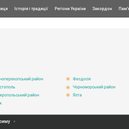
ниця
Історія і традиції
Регіони України
Закордон
Пам'
ноперекопський район
Феодосія
стополь
Чорноморський район
еропольський район
Ялта
к