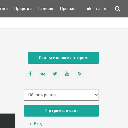
ятки
Природа
Галереї
Про нас
uk
ru
en
Станьте нашим автором
Підтримати сайт
Вхід