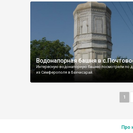
Водонапорная башня в с.Почтово
Интересную водонапорную башню посмотрели по д
из Симферополя в Бахчисарай.
1
Про 