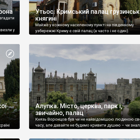
рона
Утьос. Кримський палац грузинськ
княгині
згадати
Майже у кожному населеному пункті на південному
ивезли у
узбережжі Криму є свій палац (а часто і не один).
ої
Алупка. Місто, церква, парк і,
звичайно, палац
Князь Воронцов був чи не найвідомішою людиною св
раїні
часу, але давайте не будемо кривити душею – чи знал
це прізвище до відвідин Алупки? Мабуть все таки ні.