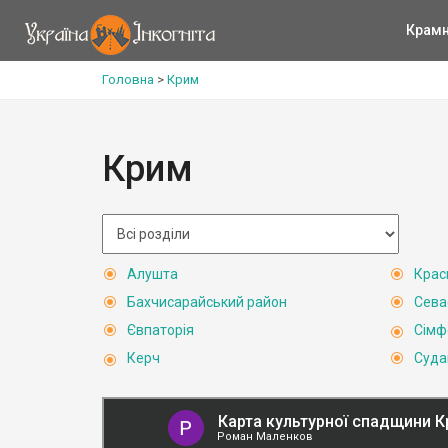
Крам
Головна
>
Крим
Крим
Алушта
Крас
Бахчисарайський район
Сева
Євпаторія
Сімф
Керч
Суда