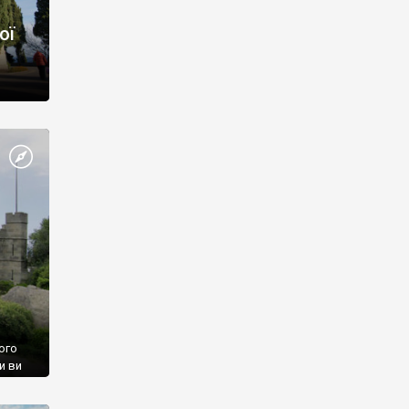
ої
ого
и ви