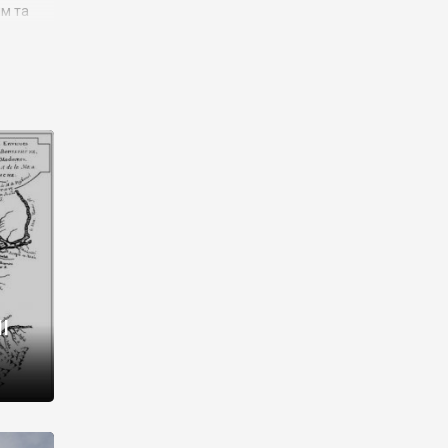
им та
ора і
є
го типу,
ей-
рний
ста:
 райони
від 2
I
і,
рукти,
 котрі