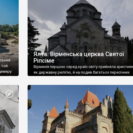
ефактів
називаються «повстяками» (postaki)…” “Вино. Крим
єкту
виробляє відмінне вино і його вдосталь: воно все ду
го».
легке біле і дуже […]
ти та
Ялта. Вірменська церква Святої
Ріпсіме
вський
 той
Вірменія першою серед країн світу прийняла христия
димиру
як державну релігію, й на подив багатьох пересічних
илю ІІ,
українців, які усіх кавказців вважають мусульманами,
 в
вірмени є відданими вірянами Христа