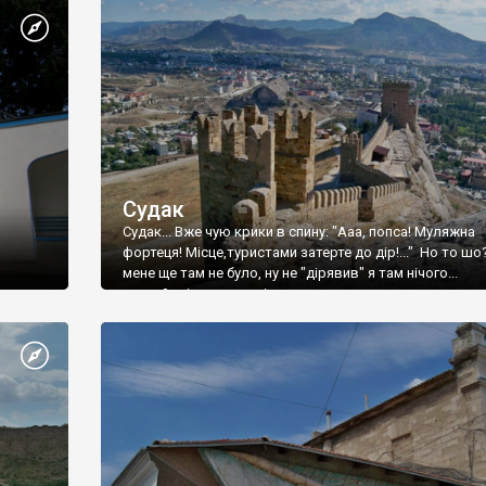
Судак
Судак... Вже чую крики в спину: "Ааа, попса! Муляжна
фортеця! Місце,туристами затерте до дір!..." Но то шо
мене ще там не було, ну не "дірявив" я там нічого...
принаймні до цього літа.