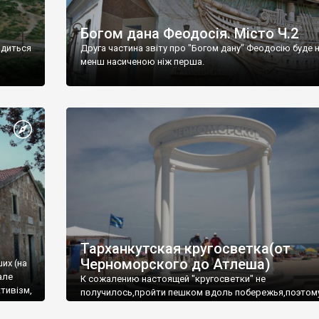
Богом дана Феодосія. Місто Ч.2
одиться
Друга частина звіту про "Богом дану" Феодосію буде 
менш насиченою ніж перша.
Тарханкутская кругосветка(от
Черноморского до Атлеша)
ших (на
але
К сожалению настоящей "кругосветки" не
тивізм,
получилось,пройти пешком вдоль побережья,поэтом
совершали радиальные вылазки из Оленевки.