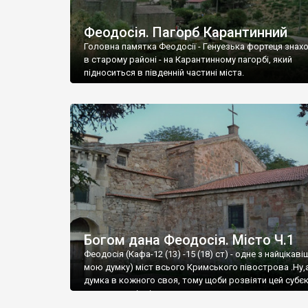
Феодосія. Пагорб Карантинний
Головна памятка Феодосії - Генуезька фортеця знах
в старому районі - на Карантинному пагорбі, який
підноситься в південній частині міста.
Богом дана Феодосія. Місто Ч.1
Феодосія (Кафа-12 (13) -15 (18) ст) - одне з найцікаві
мою думку) міст всього Кримського півострова .Ну,
думка в кожного своя, тому щоби розвіяти цей субєк
запрошую відвідати це