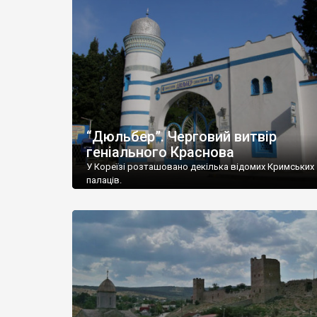
“Дюльбер”. Черговий витвір
геніального Краснова
У Кореїзі розташовано декілька відомих Кримських
палаців.