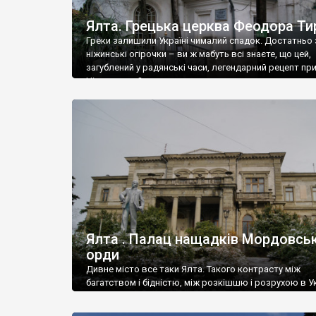
Ялта. Грецька церква Феодора Ти
Греки залишили Україні чималий спадок. Достатньо 
ніжинські огірочки – ви ж мабуть всі знаєте, що цей,
загублений у радянські часи, легендарний рецепт пр
Ніжин греки?
Ялта . Палац нащадків Мордовськ
орди
Дивне місто все таки Ялта. Такого контрасту між
багатством і бідністю, між розкішшю і розрухою в Ук
більше не знайдеш.