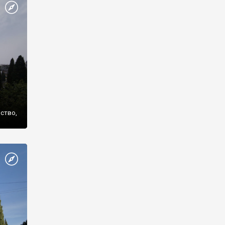
же
нство,