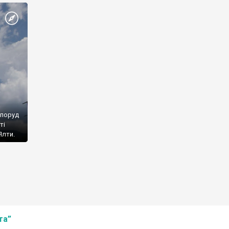
споруд
ті
Ялти.
та”