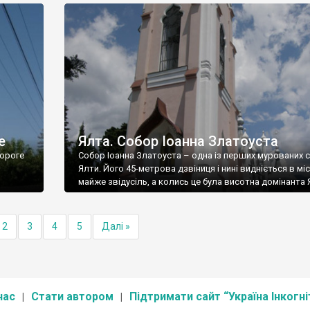
е
Ялта. Собор Іоанна Златоуста
ороге
Собор Іоанна Златоуста – одна із перших мурованих 
Ялти. Його 45-метрова дзвіниця і нині видніється в міс
майже звідусіль, а колись це була висотна домінанта 
2
3
4
5
Далі »
нас
Стати автором
Підтримати сайт “Україна Інкогні