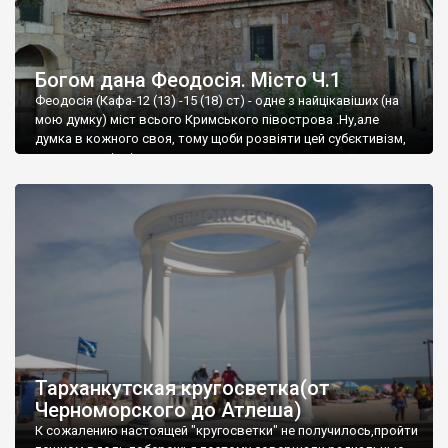
Богом дана Феодосія. Місто Ч.1
Феодосія (Кафа-12 (13) -15 (18) ст) - одне з найцікавіших (на
мою думку) міст всього Кримського півострова .Ну,але
думка в кожного своя, тому щоби розвіяти цей субєктивізм,
запрошую відвідати це
Тарханкутская кругосветка(от
Черноморского до Атлеша)
К сожалению настоящей "кругосветки" не получилось,пройти