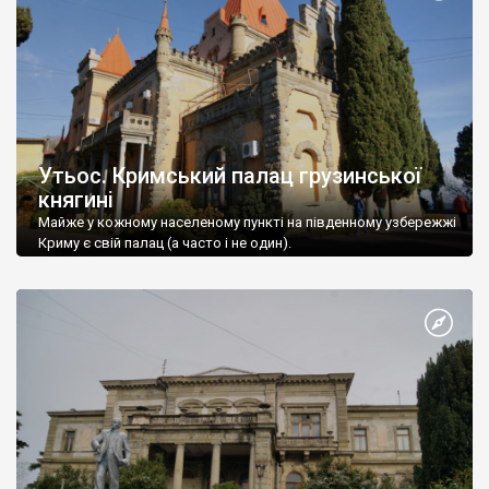
Утьос. Кримський палац грузинської
княгині
Майже у кожному населеному пункті на південному узбережжі
Криму є свій палац (а часто і не один).