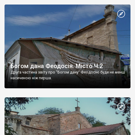
Богом дана Феодосія. Місто Ч.2
Друга частина звіту про "Богом дану" Феодосію буде не менш
насиченою ніж перша.