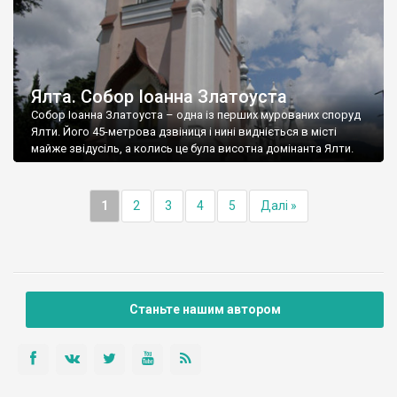
Ялта. Собор Іоанна Златоуста
Собор Іоанна Златоуста – одна із перших мурованих споруд
Ялти. Його 45-метрова дзвіниця і нині видніється в місті
майже звідусіль, а колись це була висотна домінанта Ялти.
1
2
3
4
5
Далі »
Станьте нашим автором