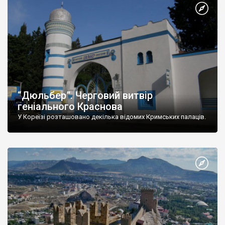
“Дюльбер”. Черговий витвір
геніального Краснова
У Кореїзі розташовано декілька відомих Кримських палаців.