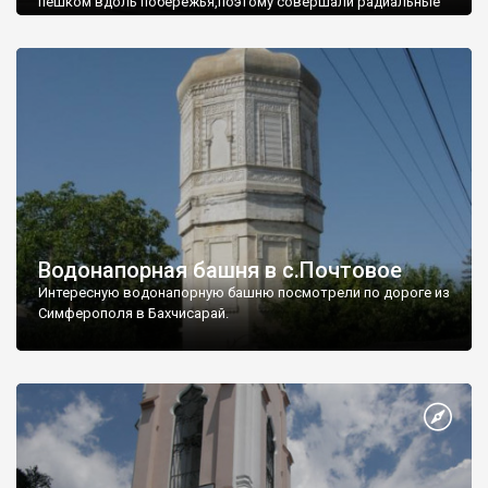
пешком вдоль побережья,поэтому совершали радиальные
вылазки из Оленевки.
Водонапорная башня в с.Почтовое
Интересную водонапорную башню посмотрели по дороге из
Симферополя в Бахчисарай.