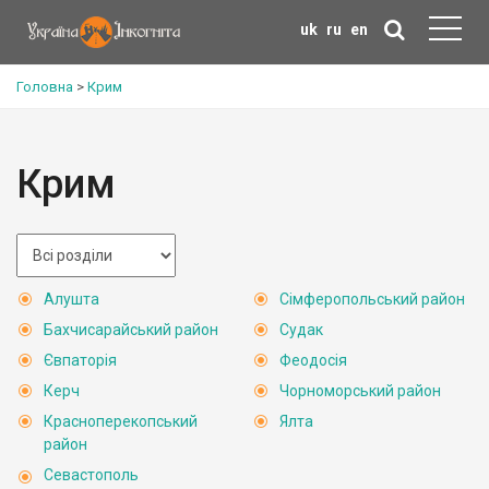
uk
ru
en
Головна
>
Крим
Крим
Алушта
Сімферопольський район
Бахчисарайський район
Судак
Євпаторія
Феодосія
Керч
Чорноморський район
Красноперекопський
Ялта
район
Севастополь