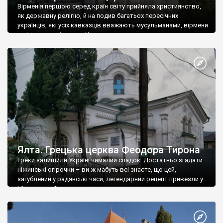
Вірменія першою серед країн світу прийняла християнство,
як державну релігію, й на подив багатьох пересічних
українців, які усіх кавказців вважають мусульманами, вірмени
є відданими вірянами Христа
Ялта. Грецька церква Феодора Тирона
Греки залишили Україні чималий спадок. Достатньо згадати
ніжинські огірочки – ви ж мабуть всі знаєте, що цей,
загублений у радянські часи, легендарний рецепт привезли у
Ніжин греки?