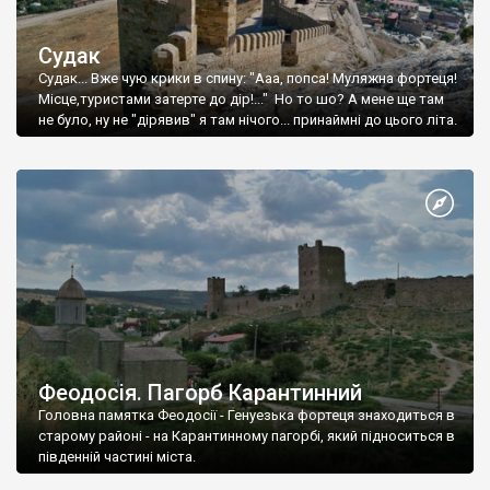
Судак
Судак... Вже чую крики в спину: "Ааа, попса! Муляжна фортеця!
Місце,туристами затерте до дір!..." Но то шо? А мене ще там
не було, ну не "дірявив" я там нічого... принаймні до цього літа.
Феодосія. Пагорб Карантинний
Головна памятка Феодосії - Генуезька фортеця знаходиться в
старому районі - на Карантинному пагорбі, який підноситься в
південній частині міста.