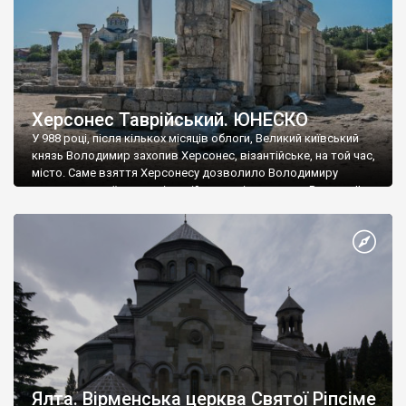
Херсонес Таврійський. ЮНЕСКО
У 988 році, після кількох місяців облоги, Великий київський
князь Володимир захопив Херсонес, візантійське, на той час,
місто. Саме взяття Херсонесу дозволило Володимиру
диктувати свої умови візантійському імператору Василю ІІ, та
одружитися з його дочкою Ганною. Цього ж року, в
Херсонесі Володимир-язичник, став Василем-християнином.
А потім було Хрещення Русі. На честь Херсонесу Таврійського
названо місто […]
Ялта. Вірменська церква Святої Ріпсіме