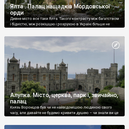
Ялта . Палац нащадків Мордовської
орди
Дивне місто все таки Ялта. Такого контрасту між багатством
і бідністю, між розкішшю і розрухою в Україні більше не
знайдеш.
Алупка. Місто, церква, парк і, звичайно,
палац
Князь Воронцов був чи не найвідомішою людиною свого
часу, але давайте не будемо кривити душею – чи знали ви це
прізвище до відвідин Алупки? Мабуть все таки ні.