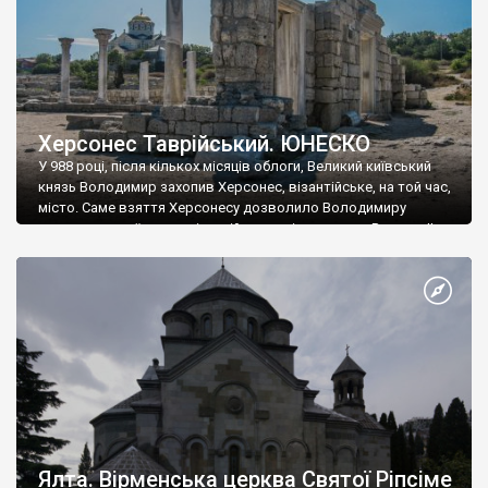
Херсонес Таврійський. ЮНЕСКО
У 988 році, після кількох місяців облоги, Великий київський
князь Володимир захопив Херсонес, візантійське, на той час,
місто. Саме взяття Херсонесу дозволило Володимиру
диктувати свої умови візантійському імператору Василю ІІ, та
одружитися з його дочкою Ганною. Цього ж року, в
Херсонесі Володимир-язичник, став Василем-християнином.
А потім було Хрещення Русі. На честь Херсонесу Таврійського
названо місто […]
Ялта. Вірменська церква Святої Ріпсіме