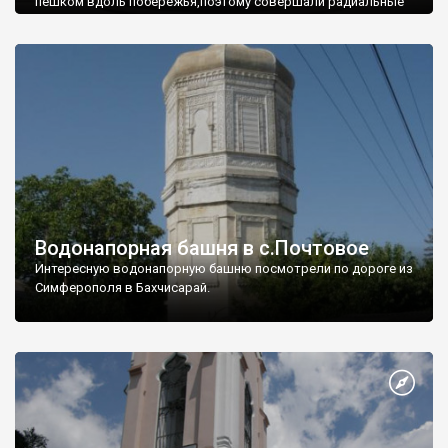
пешком вдоль побережья,поэтому совершали радиальные
вылазки из Оленевки.
Водонапорная башня в с.Почтовое
Интересную водонапорную башню посмотрели по дороге из
Симферополя в Бахчисарай.