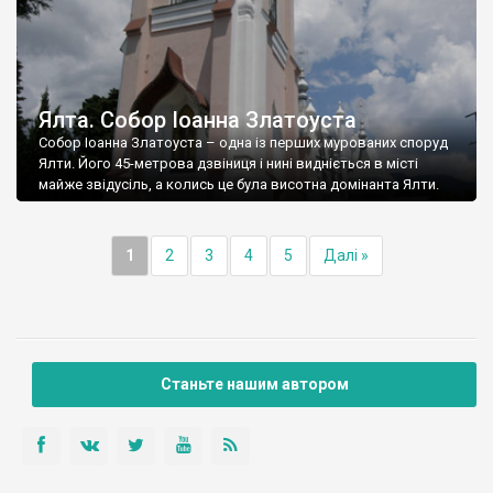
Ялта. Собор Іоанна Златоуста
Собор Іоанна Златоуста – одна із перших мурованих споруд
Ялти. Його 45-метрова дзвіниця і нині видніється в місті
майже звідусіль, а колись це була висотна домінанта Ялти.
1
2
3
4
5
Далі »
Станьте нашим автором