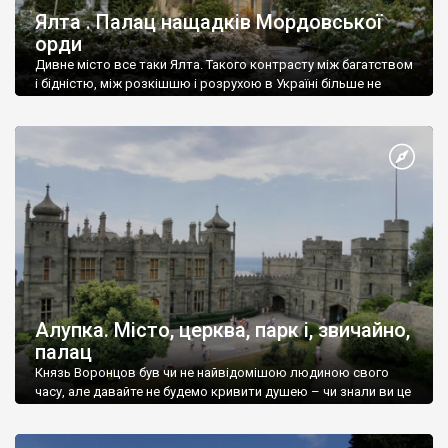
Ялта . Палац нащадків Мордовської
орди
Дивне місто все таки Ялта. Такого контрасту між багатством
і бідністю, між розкішшю і розрухою в Україні більше не
знайдеш.
Алупка. Місто, церква, парк і, звичайно,
палац
Князь Воронцов був чи не найвідомішою людиною свого
часу, але давайте не будемо кривити душею – чи знали ви це
прізвище до відвідин Алупки? Мабуть все таки ні.