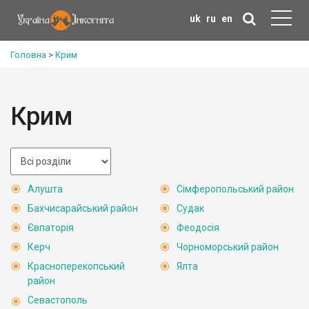
uk
ru
en
Головна
>
Крим
Крим
Алушта
Сімферопольський район
Бахчисарайський район
Судак
Євпаторія
Феодосія
Керч
Чорноморський район
Красноперекопський
Ялта
район
Севастополь