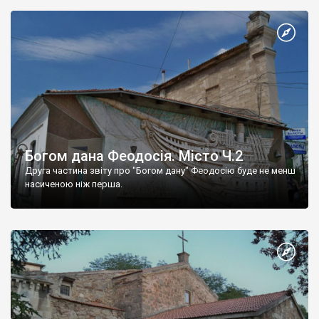
Богом дана Феодосія. Місто Ч.2
Друга частина звіту про "Богом дану" Феодосію буде не менш
насиченою ніж перша.