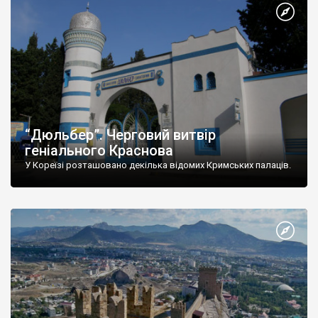
“Дюльбер”. Черговий витвір
геніального Краснова
У Кореїзі розташовано декілька відомих Кримських палаців.