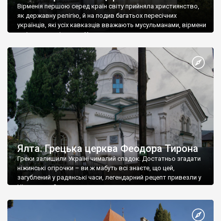
Вірменія першою серед країн світу прийняла християнство,
як державну релігію, й на подив багатьох пересічних
українців, які усіх кавказців вважають мусульманами, вірмени
є відданими вірянами Христа
Ялта. Грецька церква Феодора Тирона
Греки залишили Україні чималий спадок. Достатньо згадати
ніжинські огірочки – ви ж мабуть всі знаєте, що цей,
загублений у радянські часи, легендарний рецепт привезли у
Ніжин греки?