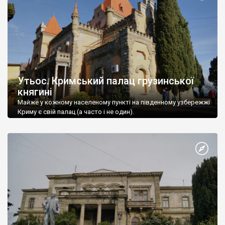
Утьос. Кримський палац грузинської
княгині
Майже у кожному населеному пункті на південному узбережжі
Криму є свій палац (а часто і не один).