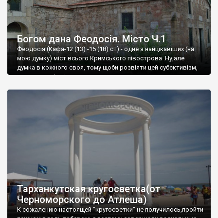
Богом дана Феодосія. Місто Ч.1
Феодосія (Кафа-12 (13) -15 (18) ст) - одне з найцікавіших (на
мою думку) міст всього Кримського півострова .Ну,але
думка в кожного своя, тому щоби розвіяти цей субєктивізм,
запрошую відвідати це
Тарханкутская кругосветка(от
Черноморского до Атлеша)
К сожалению настоящей "кругосветки" не получилось,пройти