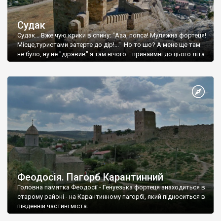
Судак
Судак... Вже чую крики в спину: "Ааа, попса! Муляжна фортеця!
Місце,туристами затерте до дір!..." Но то шо? А мене ще там
не було, ну не "дірявив" я там нічого... принаймні до цього літа.
Феодосія. Пагорб Карантинний
Головна памятка Феодосії - Генуезька фортеця знаходиться в
старому районі - на Карантинному пагорбі, який підноситься в
південній частині міста.