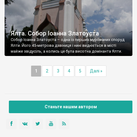
Ялта. Собор Іоанна Златоуста
Собор Іоанна Златоуста – одна із перших мурованих споруд
Ялти. Його 45-метрова дзвіниця і нині видніється в місті
майже звідусіль, а колись це була висотна домінанта Ялти.
1
2
3
4
5
Далі »
Станьте нашим автором