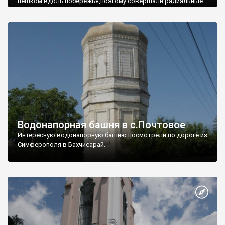
пешком вдоль побережья,поэтому совершали радиальные
вылазки из Оленевки.
Водонапорная башня в с.Почтовое
Интересную водонапорную башню посмотрели по дороге из
Симферополя в Бахчисарай.