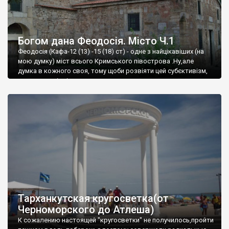
Богом дана Феодосія. Місто Ч.1
Феодосія (Кафа-12 (13) -15 (18) ст) - одне з найцікавіших (на
мою думку) міст всього Кримського півострова .Ну,але
думка в кожного своя, тому щоби розвіяти цей субєктивізм,
запрошую відвідати це
Тарханкутская кругосветка(от
Черноморского до Атлеша)
К сожалению настоящей "кругосветки" не получилось,пройти