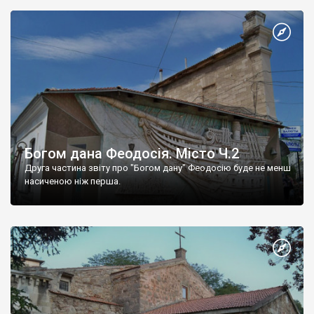
Богом дана Феодосія. Місто Ч.2
Друга частина звіту про "Богом дану" Феодосію буде не менш
насиченою ніж перша.