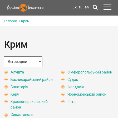
uk
ru
en
Головна
>
Крим
Крим
Алушта
Сімферопольський район
Бахчисарайський район
Судак
Євпаторія
Феодосія
Керч
Чорноморський район
Красноперекопський
Ялта
район
Севастополь