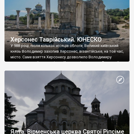
Херсонес Таврійський. ЮНЕСКО
У 988 році, після кількох місяців облоги, Великий київський
князь Володимир захопив Херсонес, візантійське, на той час,
місто. Саме взяття Херсонесу дозволило Володимиру
диктувати свої умови візантійському імператору Василю ІІ, та
одружитися з його дочкою Ганною. Цього ж року, в
Херсонесі Володимир-язичник, став Василем-християнином.
А потім було Хрещення Русі. На честь Херсонесу Таврійського
названо місто […]
Ялта. Вірменська церква Святої Ріпсіме