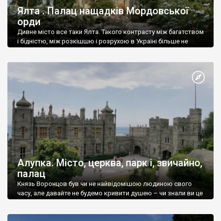
Ялта . Палац нащадків Мордовської
орди
Дивне місто все таки Ялта. Такого контрасту між багатством
і бідністю, між розкішшю і розрухою в Україні більше не
знайдеш.
Алупка. Місто, церква, парк і, звичайно,
палац
Князь Воронцов був чи не найвідомішою людиною свого
часу, але давайте не будемо кривити душею – чи знали ви це
прізвище до відвідин Алупки? Мабуть все таки ні.