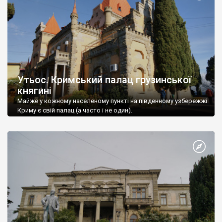
Утьос. Кримський палац грузинської
княгині
Майже у кожному населеному пункті на південному узбережжі
Криму є свій палац (а часто і не один).