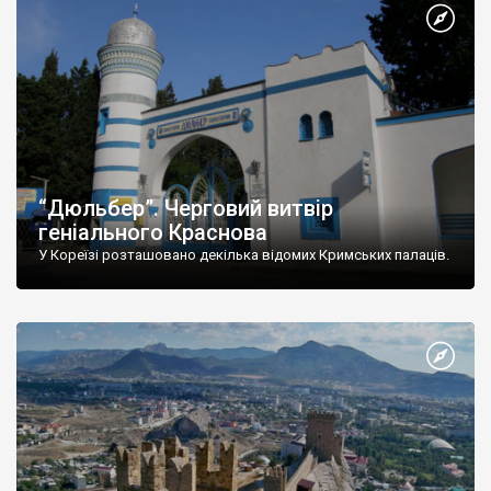
“Дюльбер”. Черговий витвір
геніального Краснова
У Кореїзі розташовано декілька відомих Кримських палаців.