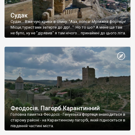
Судак
Судак... Вже чую крики в спину: "Ааа, попса! Муляжна фортеця!
Місце,туристами затерте до дір!..." Но то шо? А мене ще там
не було, ну не "дірявив" я там нічого... принаймні до цього літа.
Феодосія. Пагорб Карантинний
Головна памятка Феодосії - Генуезька фортеця знаходиться в
старому районі - на Карантинному пагорбі, який підноситься в
південній частині міста.