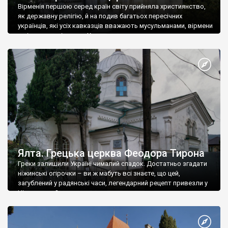
Вірменія першою серед країн світу прийняла християнство,
як державну релігію, й на подив багатьох пересічних
українців, які усіх кавказців вважають мусульманами, вірмени
є відданими вірянами Христа
Ялта. Грецька церква Феодора Тирона
Греки залишили Україні чималий спадок. Достатньо згадати
ніжинські огірочки – ви ж мабуть всі знаєте, що цей,
загублений у радянські часи, легендарний рецепт привезли у
Ніжин греки?