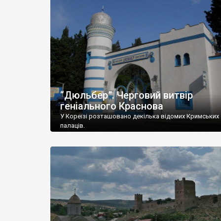
“Дюльбер”. Черговий витвір
геніального Краснова
У Кореїзі розташовано декілька відомих Кримських
палаців.