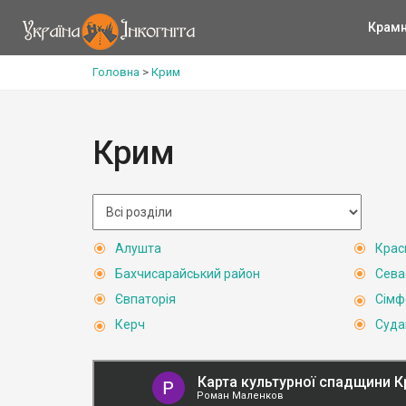
Крам
Головна
>
Крим
Крим
Алушта
Крас
Бахчисарайський район
Сева
Євпаторія
Сімф
Керч
Суда