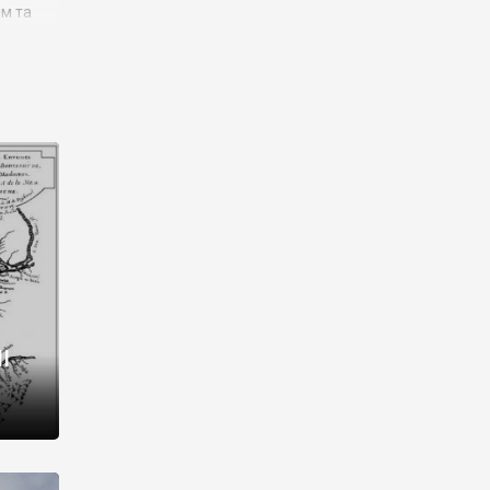
им та
ора і
є
го типу,
ей-
рний
ста:
 райони
від 2
I
і,
рукти,
 котрі