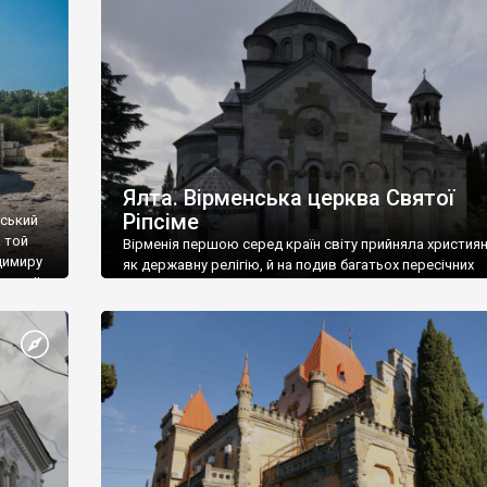
ефактів
називаються «повстяками» (postaki)…” “Вино. Крим
єкту
виробляє відмінне вино і його вдосталь: воно все ду
го».
легке біле і дуже […]
ти та
Ялта. Вірменська церква Святої
Ріпсіме
вський
 той
Вірменія першою серед країн світу прийняла христия
димиру
як державну релігію, й на подив багатьох пересічних
илю ІІ,
українців, які усіх кавказців вважають мусульманами,
 в
вірмени є відданими вірянами Христа