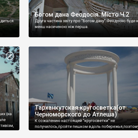
Богом дана Феодосія. Місто Ч.2
одиться
Друга частина звіту про "Богом дану" Феодосію буде 
менш насиченою ніж перша.
Тарханкутская кругосветка(от
Черноморского до Атлеша)
ших (на
але
К сожалению настоящей "кругосветки" не
тивізм,
получилось,пройти пешком вдоль побережья,поэтом
совершали радиальные вылазки из Оленевки.