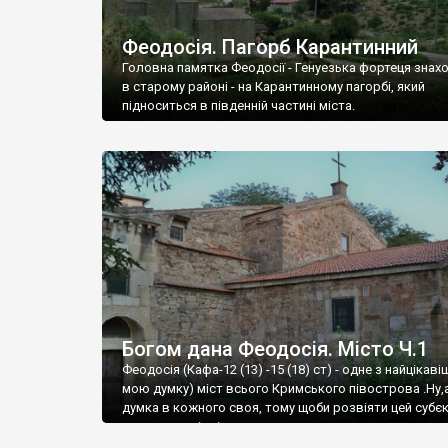
Феодосія. Пагорб Карантинний
Головна памятка Феодосії - Генуезька фортеця знах
в старому районі - на Карантинному пагорбі, який
підноситься в південній частині міста.
Богом дана Феодосія. Місто Ч.1
Феодосія (Кафа-12 (13) -15 (18) ст) - одне з найцікаві
мою думку) міст всього Кримського півострова .Ну,
думка в кожного своя, тому щоби розвіяти цей субєк
запрошую відвідати це