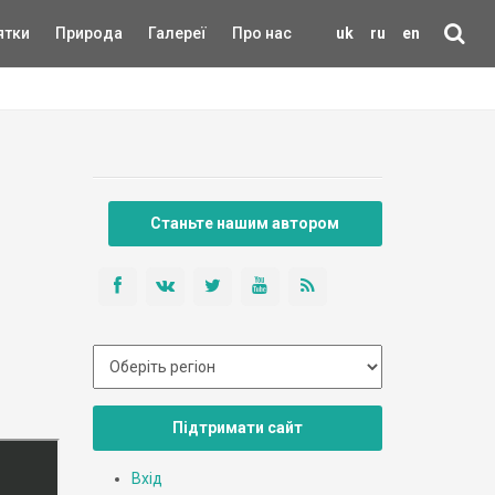
ятки
Природа
Галереї
Про нас
uk
ru
en
Станьте нашим автором
Підтримати сайт
Вхід