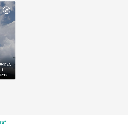
споруд
ті
Ялти.
та”