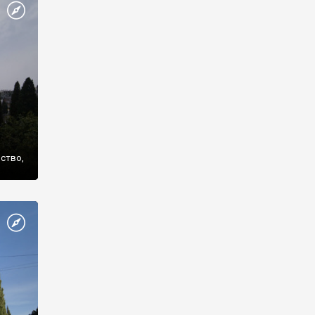
же
нство,