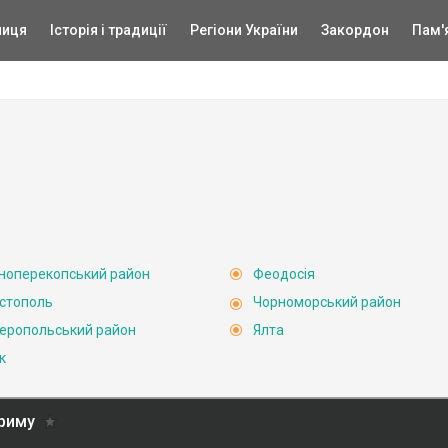
ниця
Історія і традиції
Регіони України
Закордон
Пам'
ноперекопський район
Феодосія
стополь
Чорноморський район
еропольський район
Ялта
к