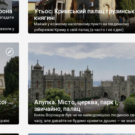
рона
Утьос. Кримський палац грузинськ
княгині
згадати
Майже у кожному населеному пункті на південному
ивезли у
узбережжі Криму є свій палац (а часто і не один).
ої
Алупка. Місто, церква, парк і,
звичайно, палац
Князь Воронцов був чи не найвідомішою людиною св
раїні
часу, але давайте не будемо кривити душею – чи знал
це прізвище до відвідин Алупки? Мабуть все таки ні.