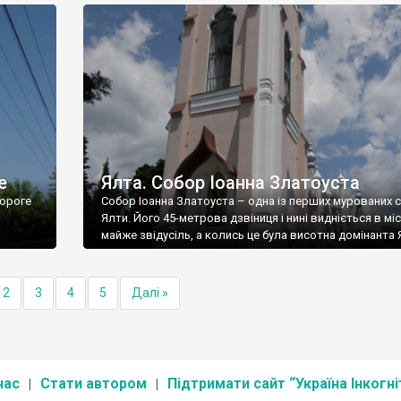
е
Ялта. Собор Іоанна Златоуста
ороге
Собор Іоанна Златоуста – одна із перших мурованих 
Ялти. Його 45-метрова дзвіниця і нині видніється в міс
майже звідусіль, а колись це була висотна домінанта 
2
3
4
5
Далі »
нас
Стати автором
Підтримати сайт “Україна Інкогні