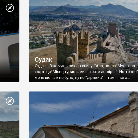
Судак
Судак... Вже чую крики в спину: "Ааа, попса! Муляжна
фортеця! Місце,туристами затерте до дір!..." Но то шо
мене ще там не було, ну не "дірявив" я там нічого...
принаймні до цього літа.