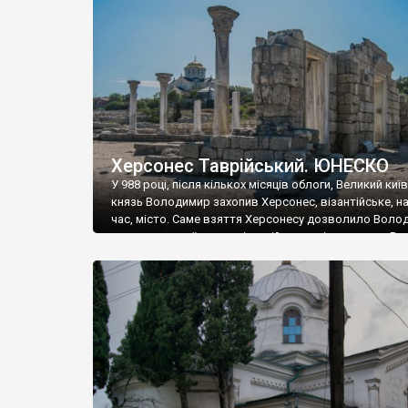
музею «Новгородський музей-заповідник» сотні арт
візантійської доби. Раритети викрадені з фондів об’
культурної спадщини ЮНЕСКО «Херсонеса Таврійсько
Офіційно – на виставку «Золото Візантії», але експер
влада в Україні вважають це лише […]
Херсонес Таврійський. ЮНЕСКО
У 988 році, після кількох місяців облоги, Великий киї
князь Володимир захопив Херсонес, візантійське, на
час, місто. Саме взяття Херсонесу дозволило Воло
диктувати свої умови візантійському імператору Вас
та одружитися з його дочкою Ганною. Цього ж року,
Херсонесі Володимир-язичник, став Василем-
християнином. А потім було Хрещення Русі. На честь
Херсонесу Таврійського названо місто […]