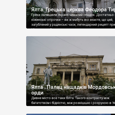
Ялта. Грецька церква Феодора Ти
Греки залишили Україні чималий спадок. Достатньо 
ніжинські огірочки – ви ж мабуть всі знаєте, що цей,
загублений у радянські часи, легендарний рецепт пр
Ніжин греки?
Ялта . Палац нащадків Мордовськ
орди
Дивне місто все таки Ялта. Такого контрасту між
багатством і бідністю, між розкішшю і розрухою в Ук
більше не знайдеш.