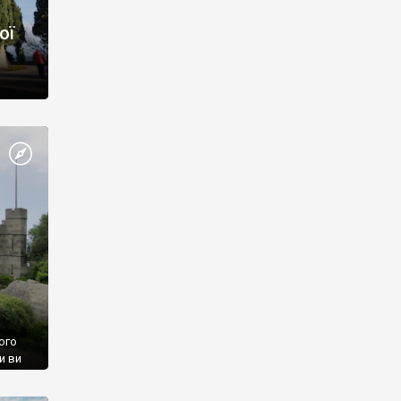
ої
ого
и ви