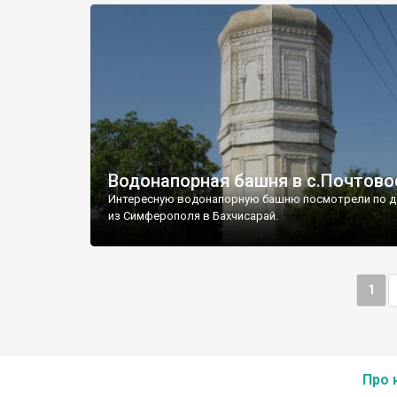
Водонапорная башня в с.Почтово
Интересную водонапорную башню посмотрели по д
из Симферополя в Бахчисарай.
1
Про 