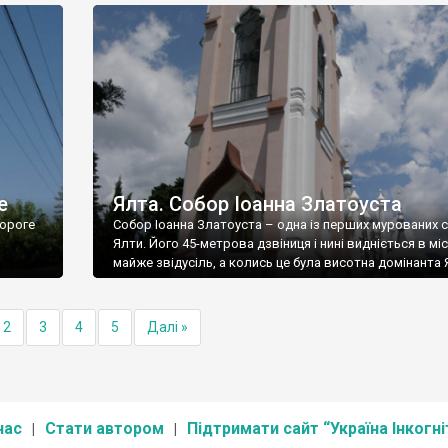
е
Ялта. Собор Іоанна Златоуста
ороге
Собор Іоанна Златоуста – одна із перших мурованих 
Ялти. Його 45-метрова дзвіниця і нині видніється в міс
майже звідусіль, а колись це була висотна домінанта 
2
3
4
5
Далі »
нас
Стати автором
Підтримати сайт “Україна Інкогні