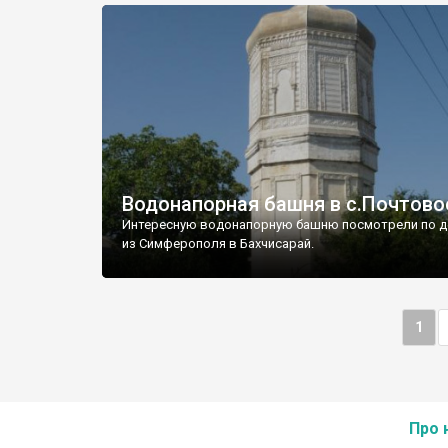
Водонапорная башня в с.Почтово
Интересную водонапорную башню посмотрели по д
из Симферополя в Бахчисарай.
1
Про 