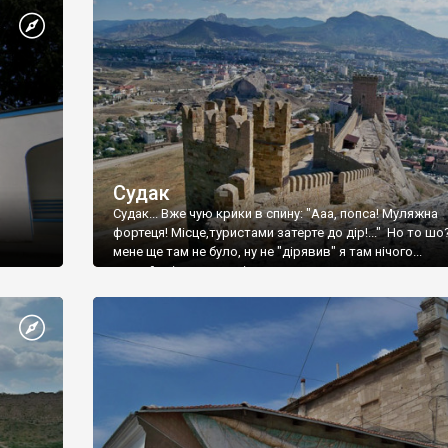
Судак
Судак... Вже чую крики в спину: "Ааа, попса! Муляжна
фортеця! Місце,туристами затерте до дір!..." Но то шо
мене ще там не було, ну не "дірявив" я там нічого...
принаймні до цього літа.