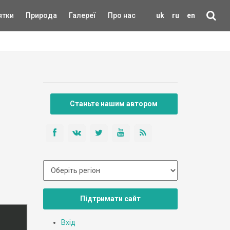
ятки
Природа
Галереї
Про нас
uk
ru
en
Станьте нашим автором
Підтримати сайт
Вхід