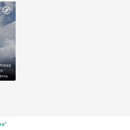
споруд
ті
Ялти.
та”