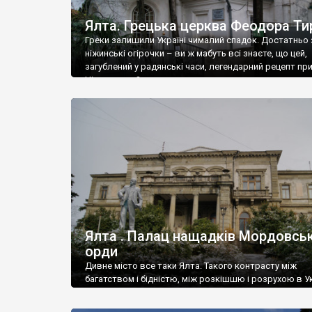
Ялта. Грецька церква Феодора Ти
Греки залишили Україні чималий спадок. Достатньо 
ніжинські огірочки – ви ж мабуть всі знаєте, що цей,
загублений у радянські часи, легендарний рецепт пр
Ніжин греки?
Ялта . Палац нащадків Мордовськ
орди
Дивне місто все таки Ялта. Такого контрасту між
багатством і бідністю, між розкішшю і розрухою в Ук
більше не знайдеш.