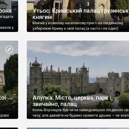
рона
Утьос. Кримський палац грузинськ
княгині
згадати
Майже у кожному населеному пункті на південному
ивезли у
узбережжі Криму є свій палац (а часто і не один).
ої
Алупка. Місто, церква, парк і,
звичайно, палац
Князь Воронцов був чи не найвідомішою людиною св
раїні
часу, але давайте не будемо кривити душею – чи знал
це прізвище до відвідин Алупки? Мабуть все таки ні.