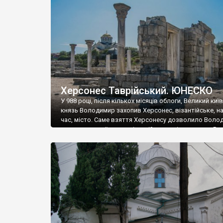
музею «Новгородський музей-заповідник» сотні арт
візантійської доби. Раритети викрадені з фондів об’
культурної спадщини ЮНЕСКО «Херсонеса Таврійсько
Офіційно – на виставку «Золото Візантії», але експер
влада в Україні вважають це лише […]
Херсонес Таврійський. ЮНЕСКО
У 988 році, після кількох місяців облоги, Великий киї
князь Володимир захопив Херсонес, візантійське, на
час, місто. Саме взяття Херсонесу дозволило Воло
диктувати свої умови візантійському імператору Вас
та одружитися з його дочкою Ганною. Цього ж року,
Херсонесі Володимир-язичник, став Василем-
християнином. А потім було Хрещення Русі. На честь
Херсонесу Таврійського названо місто […]