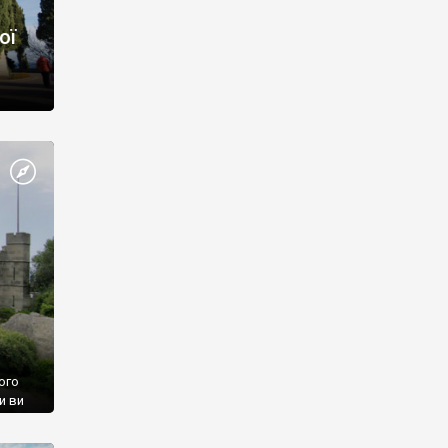
ої
ого
и ви