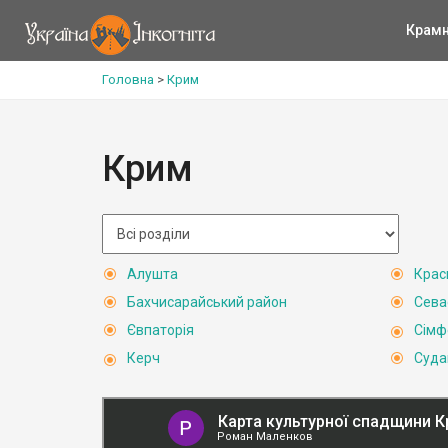
Крам
Головна
>
Крим
Крим
Алушта
Крас
Бахчисарайський район
Сева
Євпаторія
Сімф
Керч
Суда