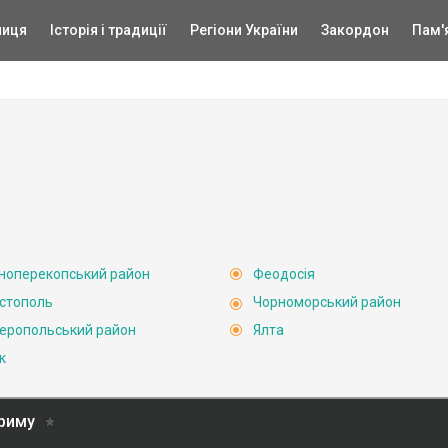
ниця
Історія і традиції
Регіони України
Закордон
Пам'
ноперекопський район
Феодосія
стополь
Чорноморський район
еропольський район
Ялта
к