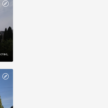
же
нство,