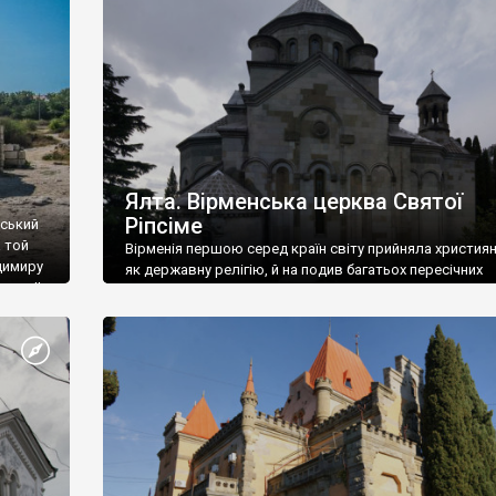
ефактів
називаються «повстяками» (postaki)…” “Вино. Крим
єкту
виробляє відмінне вино і його вдосталь: воно все ду
го».
легке біле і дуже […]
ти та
Ялта. Вірменська церква Святої
Ріпсіме
вський
 той
Вірменія першою серед країн світу прийняла христия
димиру
як державну релігію, й на подив багатьох пересічних
илю ІІ,
українців, які усіх кавказців вважають мусульманами,
 в
вірмени є відданими вірянами Христа