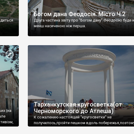
Богом дана Феодосія. Місто Ч.2
одиться
Друга частина звіту про "Богом дану" Феодосію буде 
менш насиченою ніж перша.
Тарханкутская кругосветка(от
Черноморского до Атлеша)
ших (на
але
К сожалению настоящей "кругосветки" не
тивізм,
получилось,пройти пешком вдоль побережья,поэтом
совершали радиальные вылазки из Оленевки.