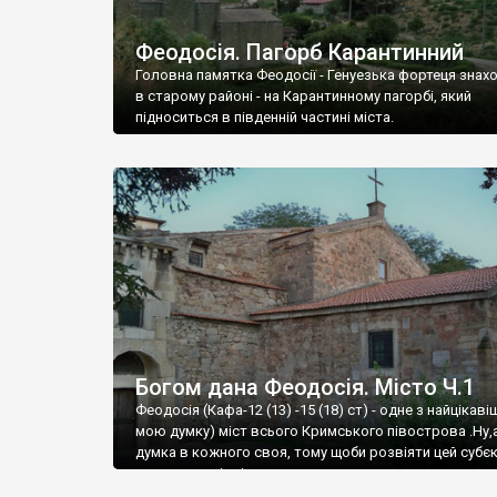
Феодосія. Пагорб Карантинний
Головна памятка Феодосії - Генуезька фортеця знах
в старому районі - на Карантинному пагорбі, який
підноситься в південній частині міста.
Богом дана Феодосія. Місто Ч.1
Феодосія (Кафа-12 (13) -15 (18) ст) - одне з найцікаві
мою думку) міст всього Кримського півострова .Ну,
думка в кожного своя, тому щоби розвіяти цей субєк
запрошую відвідати це