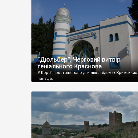
“Дюльбер”. Черговий витвір
геніального Краснова
У Кореїзі розташовано декілька відомих Кримських
палаців.