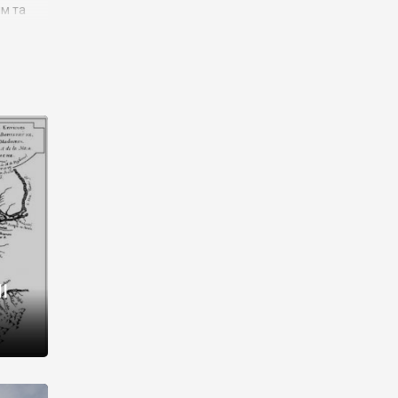
им та
ора і
є
го типу,
ей-
рний
ста:
 райони
від 2
I
і,
рукти,
 котрі