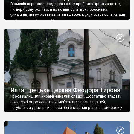
Вірменія першою серед країн світу прийняла християнство,
як державну релігію, й на подив багатьох пересічних
українців, які усіх кавказців вважають мусульманами, вірмени
є відданими вірянами Христа
Ялта. Грецька церква Феодора Тирона
Греки залишили Україні чималий спадок. Достатньо згадати
ніжинські огірочки – ви ж мабуть всі знаєте, що цей,
загублений у радянські часи, легендарний рецепт привезли у
Ніжин греки?