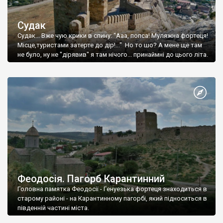
Судак
Судак... Вже чую крики в спину: "Ааа, попса! Муляжна фортеця!
Місце,туристами затерте до дір!..." Но то шо? А мене ще там
не було, ну не "дірявив" я там нічого... принаймні до цього літа.
Феодосія. Пагорб Карантинний
Головна памятка Феодосії - Генуезька фортеця знаходиться в
старому районі - на Карантинному пагорбі, який підноситься в
південній частині міста.