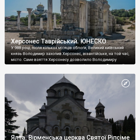
Херсонес Таврійський. ЮНЕСКО
У 988 році, після кількох місяців облоги, Великий київський
князь Володимир захопив Херсонес, візантійське, на той час,
місто. Саме взяття Херсонесу дозволило Володимиру
диктувати свої умови візантійському імператору Василю ІІ, та
одружитися з його дочкою Ганною. Цього ж року, в
Херсонесі Володимир-язичник, став Василем-християнином.
А потім було Хрещення Русі. На честь Херсонесу Таврійського
названо місто […]
Ялта. Вірменська церква Святої Ріпсіме