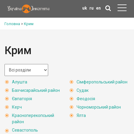
uk
ru
en
Головна
>
Крим
Крим
Алушта
Сімферопольський район
Бахчисарайський район
Судак
Євпаторія
Феодосія
Керч
Чорноморський район
Красноперекопський
Ялта
район
Севастополь