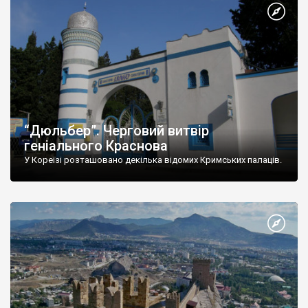
“Дюльбер”. Черговий витвір
геніального Краснова
У Кореїзі розташовано декілька відомих Кримських палаців.