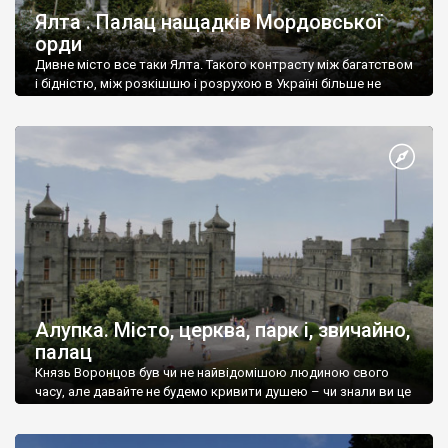
Ялта . Палац нащадків Мордовської
орди
Дивне місто все таки Ялта. Такого контрасту між багатством
і бідністю, між розкішшю і розрухою в Україні більше не
знайдеш.
Алупка. Місто, церква, парк і, звичайно,
палац
Князь Воронцов був чи не найвідомішою людиною свого
часу, але давайте не будемо кривити душею – чи знали ви це
прізвище до відвідин Алупки? Мабуть все таки ні.