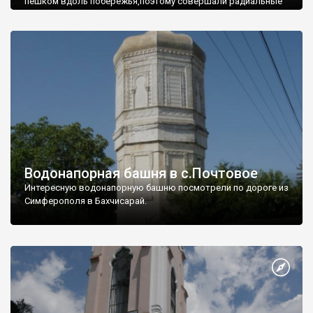
пешком вдоль побережья,поэтому совершали радиальные
вылазки из Оленевки.
Водонапорная башня в с.Почтовое
Интересную водонапорную башню посмотрели по дороге из
Симферополя в Бахчисарай.