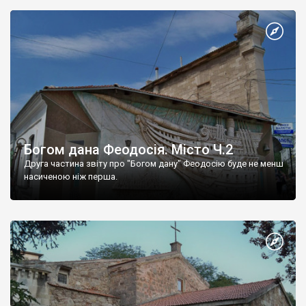
Богом дана Феодосія. Місто Ч.2
Друга частина звіту про "Богом дану" Феодосію буде не менш
насиченою ніж перша.