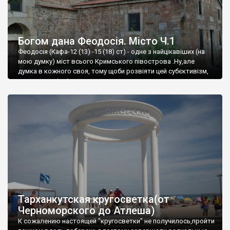
Богом дана Феодосія. Місто Ч.1
Феодосія (Кафа-12 (13) -15 (18) ст) - одне з найцікавіших (на
мою думку) міст всього Кримського півострова .Ну,але
думка в кожного своя, тому щоби розвіяти цей субєктивізм,
запрошую відвідати це
Тарханкутская кругосветка(от
Черноморского до Атлеша)
К сожалению настоящей "кругосветки" не получилось,пройти