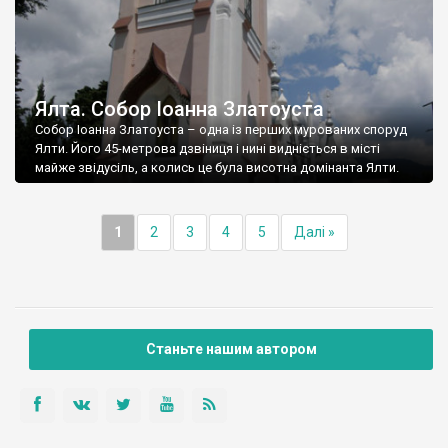
Ялта. Собор Іоанна Златоуста
Собор Іоанна Златоуста – одна із перших мурованих споруд
Ялти. Його 45-метрова дзвіниця і нині видніється в місті
майже звідусіль, а колись це була висотна домінанта Ялти.
1
2
3
4
5
Далі »
Станьте нашим автором