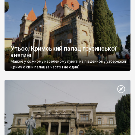
Утьос. Кримський палац грузинської
княгині
Майже у кожному населеному пункті на південному узбережжі
Криму є свій палац (а часто і не один).