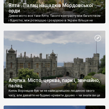
Ялта . Палац нащадків Мордовської
орди
Дивне місто все таки Ялта. Такого контрасту між багатством
і бідністю, між розкішшю і розрухою в Україні більше не
знайдеш.
Алупка. Місто, церква, парк і, звичайно,
палац
Князь Воронцов був чи не найвідомішою людиною свого
часу, але давайте не будемо кривити душею – чи знали ви це
прізвище до відвідин Алупки? Мабуть все таки ні.