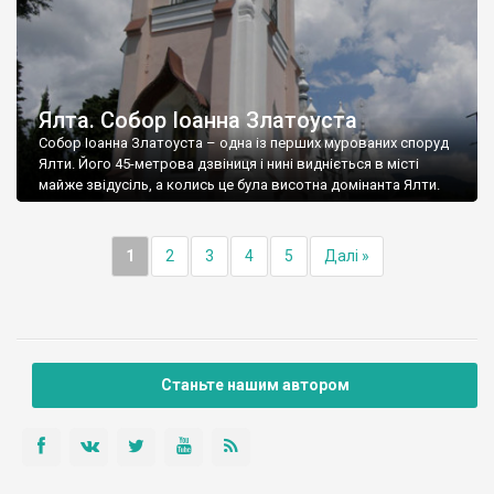
Ялта. Собор Іоанна Златоуста
Собор Іоанна Златоуста – одна із перших мурованих споруд
Ялти. Його 45-метрова дзвіниця і нині видніється в місті
майже звідусіль, а колись це була висотна домінанта Ялти.
1
2
3
4
5
Далі »
Станьте нашим автором