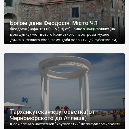
Богом дана Феодосія. Місто Ч.1
Феодосія (Кафа-12 (13) -15 (18) ст) - одне з найцікавіших (на
мою думку) міст всього Кримського півострова .Ну,але
думка в кожного своя, тому щоби розвіяти цей субєктивізм,
запрошую відвідати це
Тарханкутская кругосветка(от
Черноморского до Атлеша)
К сожалению настоящей "кругосветки" не получилось,пройти