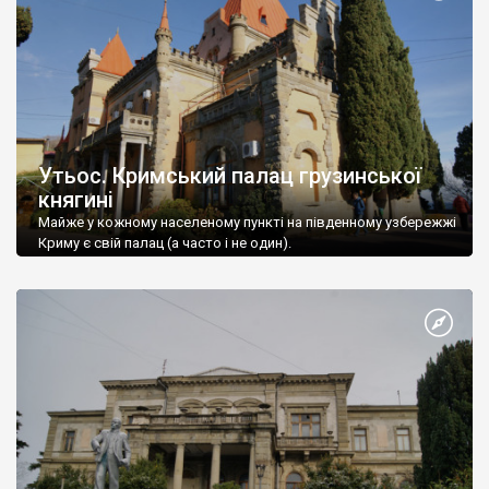
Утьос. Кримський палац грузинської
княгині
Майже у кожному населеному пункті на південному узбережжі
Криму є свій палац (а часто і не один).