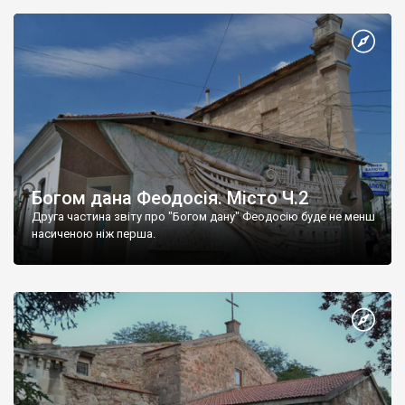
Богом дана Феодосія. Місто Ч.2
Друга частина звіту про "Богом дану" Феодосію буде не менш
насиченою ніж перша.