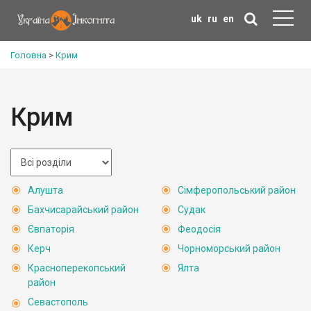
uk
ru
en
Головна
>
Крим
Крим
Алушта
Сімферопольський район
Бахчисарайський район
Судак
Євпаторія
Феодосія
Керч
Чорноморський район
Красноперекопський
Ялта
район
Севастополь