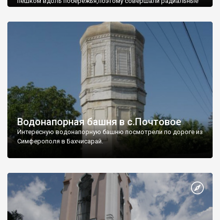
пешком вдоль побережья,поэтому совершали радиальные
вылазки из Оленевки.
Водонапорная башня в с.Почтовое
Интересную водонапорную башню посмотрели по дороге из
Симферополя в Бахчисарай.