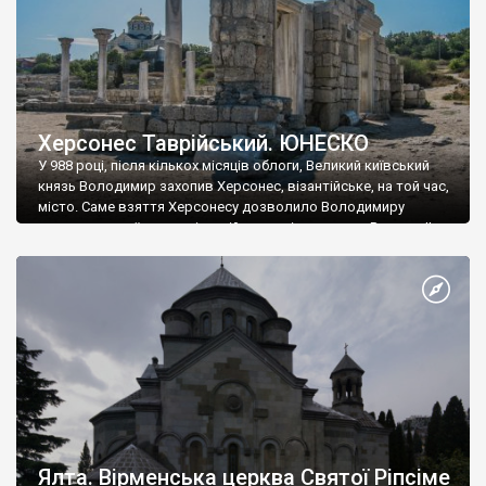
Херсонес Таврійський. ЮНЕСКО
У 988 році, після кількох місяців облоги, Великий київський
князь Володимир захопив Херсонес, візантійське, на той час,
місто. Саме взяття Херсонесу дозволило Володимиру
диктувати свої умови візантійському імператору Василю ІІ, та
одружитися з його дочкою Ганною. Цього ж року, в
Херсонесі Володимир-язичник, став Василем-християнином.
А потім було Хрещення Русі. На честь Херсонесу Таврійського
названо місто […]
Ялта. Вірменська церква Святої Ріпсіме