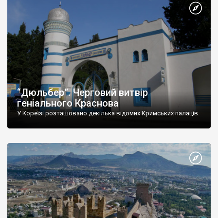
“Дюльбер”. Черговий витвір
геніального Краснова
У Кореїзі розташовано декілька відомих Кримських палаців.