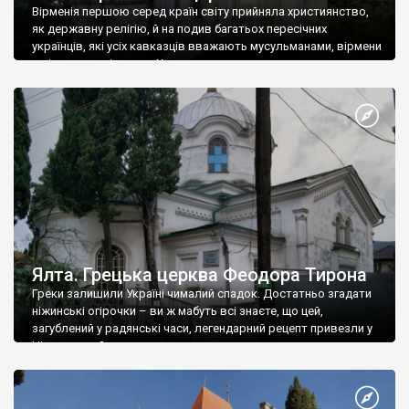
Вірменія першою серед країн світу прийняла християнство,
як державну релігію, й на подив багатьох пересічних
українців, які усіх кавказців вважають мусульманами, вірмени
є відданими вірянами Христа
Ялта. Грецька церква Феодора Тирона
Греки залишили Україні чималий спадок. Достатньо згадати
ніжинські огірочки – ви ж мабуть всі знаєте, що цей,
загублений у радянські часи, легендарний рецепт привезли у
Ніжин греки?