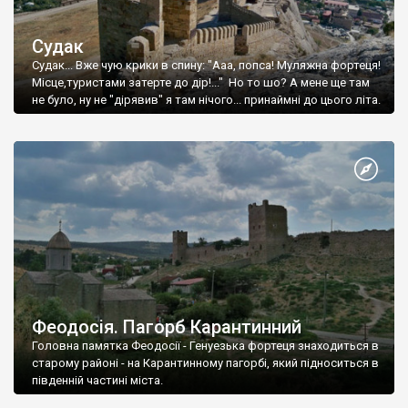
Судак
Судак... Вже чую крики в спину: "Ааа, попса! Муляжна фортеця!
Місце,туристами затерте до дір!..." Но то шо? А мене ще там
не було, ну не "дірявив" я там нічого... принаймні до цього літа.
Феодосія. Пагорб Карантинний
Головна памятка Феодосії - Генуезька фортеця знаходиться в
старому районі - на Карантинному пагорбі, який підноситься в
південній частині міста.