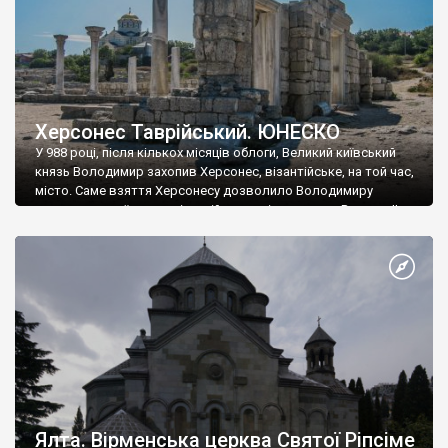
Херсонес Таврійський. ЮНЕСКО
У 988 році, після кількох місяців облоги, Великий київський
князь Володимир захопив Херсонес, візантійське, на той час,
місто. Саме взяття Херсонесу дозволило Володимиру
диктувати свої умови візантійському імператору Василю ІІ, та
одружитися з його дочкою Ганною. Цього ж року, в
Херсонесі Володимир-язичник, став Василем-християнином.
А потім було Хрещення Русі. На честь Херсонесу Таврійського
названо місто […]
Ялта. Вірменська церква Святої Ріпсіме