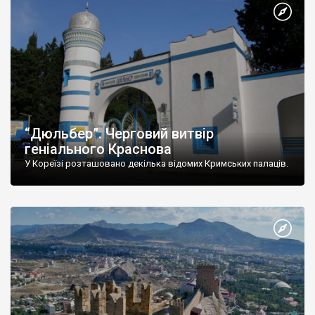
“Дюльбер”. Черговий витвір
геніального Краснова
У Кореїзі розташовано декілька відомих Кримських палаців.