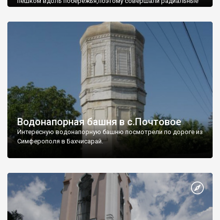
пешком вдоль побережья,поэтому совершали радиальные
вылазки из Оленевки.
Водонапорная башня в с.Почтовое
Интересную водонапорную башню посмотрели по дороге из
Симферополя в Бахчисарай.