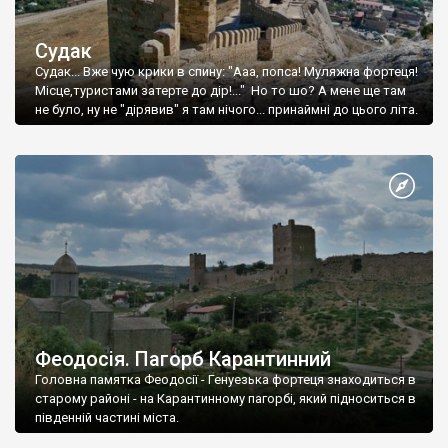
Судак
Судак... Вже чую крики в спину: "Ааа, попса! Муляжна фортеця!
Місце,туристами затерте до дір!..." Но то шо? А мене ще там
не було, ну не "дірявив" я там нічого... принаймні до цього літа.
Феодосія. Пагорб Карантинний
Головна памятка Феодосії - Генуезька фортеця знаходиться в
старому районі - на Карантинному пагорбі, який підноситься в
південній частині міста.