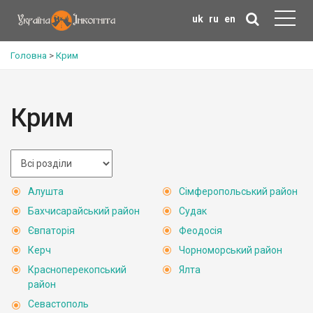
uk
ru
en
Головна
>
Крим
Крим
Алушта
Сімферопольський район
Бахчисарайський район
Судак
Євпаторія
Феодосія
Керч
Чорноморський район
Красноперекопський
Ялта
район
Севастополь