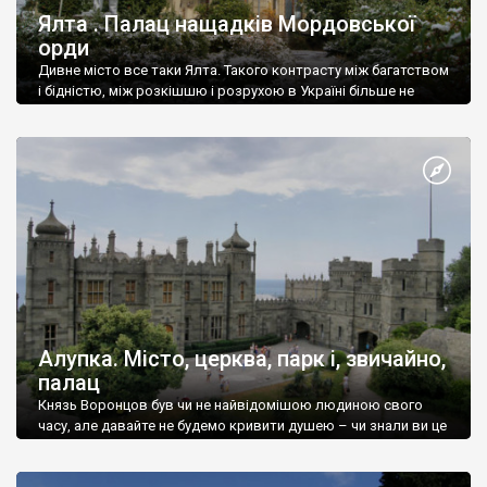
Ялта . Палац нащадків Мордовської
орди
Дивне місто все таки Ялта. Такого контрасту між багатством
і бідністю, між розкішшю і розрухою в Україні більше не
знайдеш.
Алупка. Місто, церква, парк і, звичайно,
палац
Князь Воронцов був чи не найвідомішою людиною свого
часу, але давайте не будемо кривити душею – чи знали ви це
прізвище до відвідин Алупки? Мабуть все таки ні.