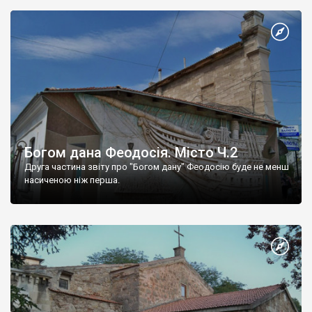
Богом дана Феодосія. Місто Ч.2
Друга частина звіту про "Богом дану" Феодосію буде не менш
насиченою ніж перша.