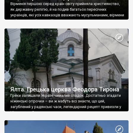
Вірменія першою серед країн світу прийняла християнство,
як державну релігію, й на подив багатьох пересічних
українців, які усіх кавказців вважають мусульманами, вірмени
є відданими вірянами Христа
Ялта. Грецька церква Феодора Тирона
Греки залишили Україні чималий спадок. Достатньо згадати
ніжинські огірочки – ви ж мабуть всі знаєте, що цей,
загублений у радянські часи, легендарний рецепт привезли у
Ніжин греки?