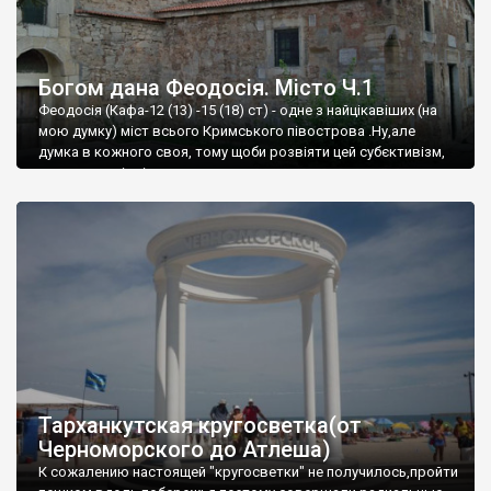
Богом дана Феодосія. Місто Ч.1
Феодосія (Кафа-12 (13) -15 (18) ст) - одне з найцікавіших (на
мою думку) міст всього Кримського півострова .Ну,але
думка в кожного своя, тому щоби розвіяти цей субєктивізм,
запрошую відвідати це
Тарханкутская кругосветка(от
Черноморского до Атлеша)
К сожалению настоящей "кругосветки" не получилось,пройти