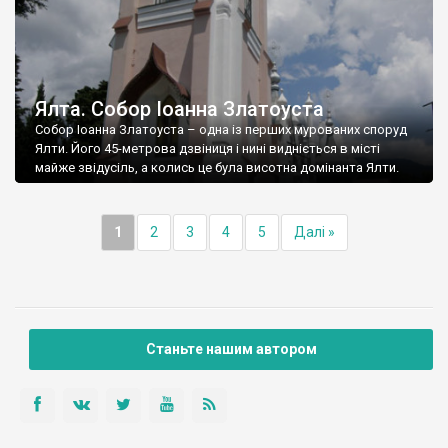
Ялта. Собор Іоанна Златоуста
Собор Іоанна Златоуста – одна із перших мурованих споруд
Ялти. Його 45-метрова дзвіниця і нині видніється в місті
майже звідусіль, а колись це була висотна домінанта Ялти.
1
2
3
4
5
Далі »
Станьте нашим автором