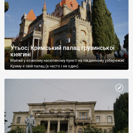
Утьос. Кримський палац грузинської
княгині
Майже у кожному населеному пункті на південному узбережжі
Криму є свій палац (а часто і не один).