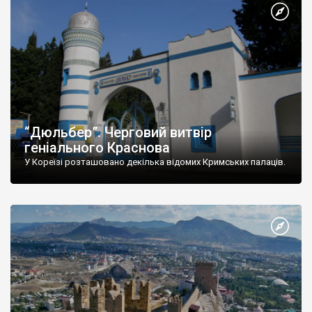
“Дюльбер”. Черговий витвір
геніального Краснова
У Кореїзі розташовано декілька відомих Кримських палаців.