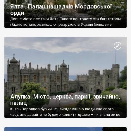
Ялта . Палац нащадків Мордовської
орди
Дивне місто все таки Ялта. Такого контрасту між багатством
і бідністю, між розкішшю і розрухою в Україні більше не
знайдеш.
Алупка. Місто, церква, парк і, звичайно,
палац
Князь Воронцов був чи не найвідомішою людиною свого
часу, але давайте не будемо кривити душею – чи знали ви це
прізвище до відвідин Алупки? Мабуть все таки ні.