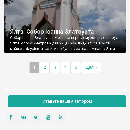
Ялта. Собор Іоанна Златоуста
Собор Іоанна Златоуста – одна із перших мурованих споруд
Ялти. Його 45-метрова дзвіниця і нині видніється в місті
майже звідусіль, а колись це була висотна домінанта Ялти.
1
2
3
4
5
Далі »
Станьте нашим автором