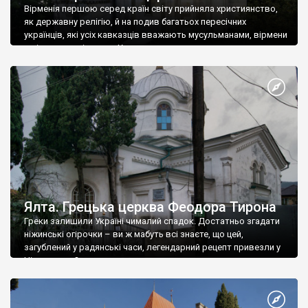
Вірменія першою серед країн світу прийняла християнство,
як державну релігію, й на подив багатьох пересічних
українців, які усіх кавказців вважають мусульманами, вірмени
є відданими вірянами Христа
Ялта. Грецька церква Феодора Тирона
Греки залишили Україні чималий спадок. Достатньо згадати
ніжинські огірочки – ви ж мабуть всі знаєте, що цей,
загублений у радянські часи, легендарний рецепт привезли у
Ніжин греки?