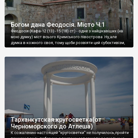
Богом дана Феодосія. Місто Ч.1
Феодосія (Кафа-12 (13) -15 (18) ст) - одне з найцікавіших (на
мою думку) міст всього Кримського півострова .Ну,але
думка в кожного своя, тому щоби розвіяти цей субєктивізм,
запрошую відвідати це
Тарханкутская кругосветка(от
Черноморского до Атлеша)
К сожалению настоящей "кругосветки" не получилось,пройти