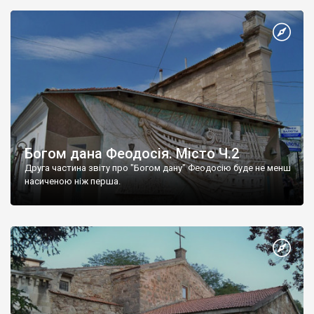
Богом дана Феодосія. Місто Ч.2
Друга частина звіту про "Богом дану" Феодосію буде не менш
насиченою ніж перша.