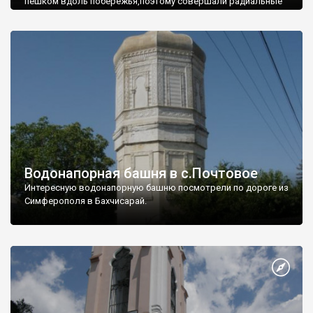
пешком вдоль побережья,поэтому совершали радиальные
вылазки из Оленевки.
Водонапорная башня в с.Почтовое
Интересную водонапорную башню посмотрели по дороге из
Симферополя в Бахчисарай.