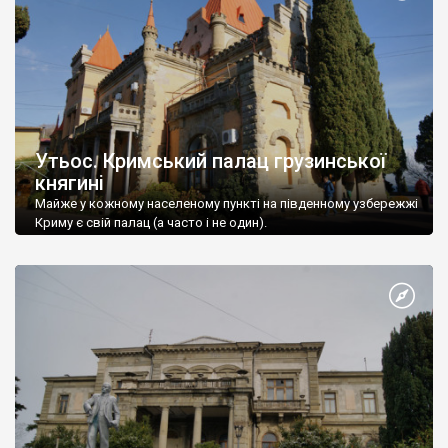
Утьос. Кримський палац грузинської
княгині
Майже у кожному населеному пункті на південному узбережжі
Криму є свій палац (а часто і не один).