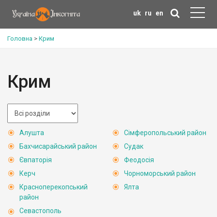
uk
ru
en
Головна
>
Крим
Крим
Алушта
Сімферопольський район
Бахчисарайський район
Судак
Євпаторія
Феодосія
Керч
Чорноморський район
Красноперекопський
Ялта
район
Севастополь