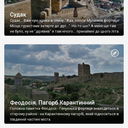
Судак
Судак... Вже чую крики в спину: "Ааа, попса! Муляжна фортеця!
Місце,туристами затерте до дір!..." Но то шо? А мене ще там
не було, ну не "дірявив" я там нічого... принаймні до цього літа.
Феодосія. Пагорб Карантинний
Головна памятка Феодосії - Генуезька фортеця знаходиться в
старому районі - на Карантинному пагорбі, який підноситься в
південній частині міста.