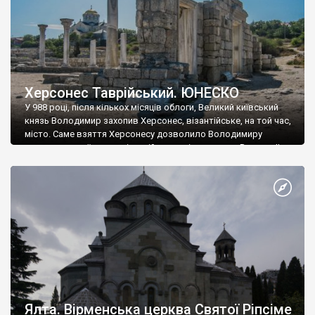
Херсонес Таврійський. ЮНЕСКО
У 988 році, після кількох місяців облоги, Великий київський
князь Володимир захопив Херсонес, візантійське, на той час,
місто. Саме взяття Херсонесу дозволило Володимиру
диктувати свої умови візантійському імператору Василю ІІ, та
одружитися з його дочкою Ганною. Цього ж року, в
Херсонесі Володимир-язичник, став Василем-християнином.
А потім було Хрещення Русі. На честь Херсонесу Таврійського
названо місто […]
Ялта. Вірменська церква Святої Ріпсіме