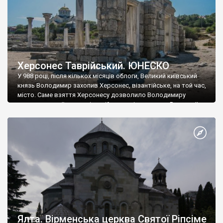
Херсонес Таврійський. ЮНЕСКО
У 988 році, після кількох місяців облоги, Великий київський
князь Володимир захопив Херсонес, візантійське, на той час,
місто. Саме взяття Херсонесу дозволило Володимиру
диктувати свої умови візантійському імператору Василю ІІ, та
одружитися з його дочкою Ганною. Цього ж року, в
Херсонесі Володимир-язичник, став Василем-християнином.
А потім було Хрещення Русі. На честь Херсонесу Таврійського
названо місто […]
Ялта. Вірменська церква Святої Ріпсіме