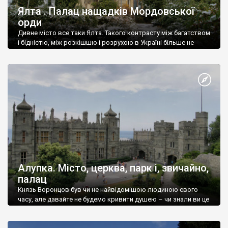
Ялта . Палац нащадків Мордовської
орди
Дивне місто все таки Ялта. Такого контрасту між багатством
і бідністю, між розкішшю і розрухою в Україні більше не
знайдеш.
Алупка. Місто, церква, парк і, звичайно,
палац
Князь Воронцов був чи не найвідомішою людиною свого
часу, але давайте не будемо кривити душею – чи знали ви це
прізвище до відвідин Алупки? Мабуть все таки ні.