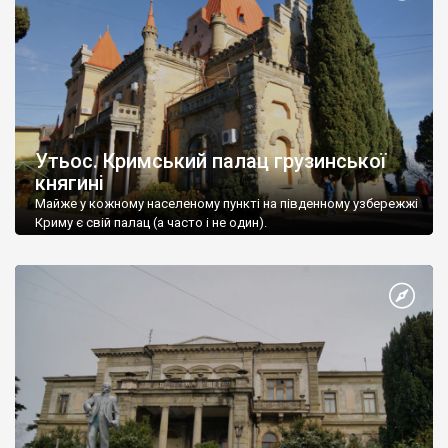
Утьос. Кримський палац грузинської
княгині
Майже у кожному населеному пункті на південному узбережжі
Криму є свій палац (а часто і не один).