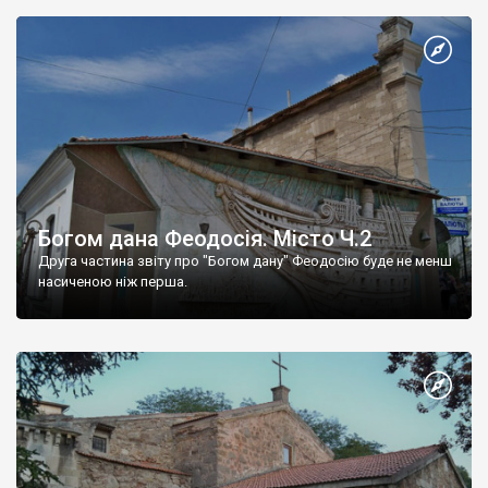
Богом дана Феодосія. Місто Ч.2
Друга частина звіту про "Богом дану" Феодосію буде не менш
насиченою ніж перша.