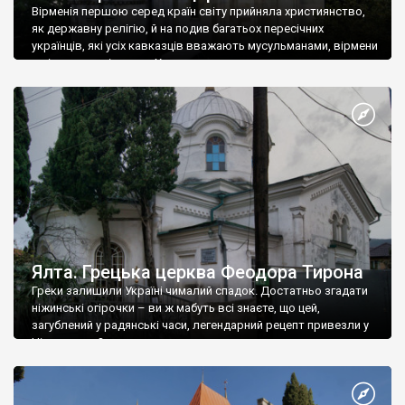
Вірменія першою серед країн світу прийняла християнство,
як державну релігію, й на подив багатьох пересічних
українців, які усіх кавказців вважають мусульманами, вірмени
є відданими вірянами Христа
Ялта. Грецька церква Феодора Тирона
Греки залишили Україні чималий спадок. Достатньо згадати
ніжинські огірочки – ви ж мабуть всі знаєте, що цей,
загублений у радянські часи, легендарний рецепт привезли у
Ніжин греки?