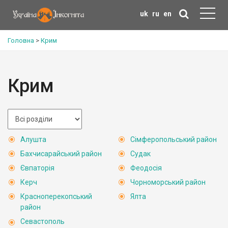
uk
ru
en
Головна
>
Крим
Крим
Алушта
Сімферопольський район
Бахчисарайський район
Судак
Євпаторія
Феодосія
Керч
Чорноморський район
Красноперекопський
Ялта
район
Севастополь