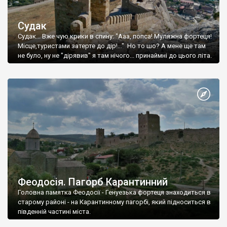
Судак
Судак... Вже чую крики в спину: "Ааа, попса! Муляжна фортеця!
Місце,туристами затерте до дір!..." Но то шо? А мене ще там
не було, ну не "дірявив" я там нічого... принаймні до цього літа.
Феодосія. Пагорб Карантинний
Головна памятка Феодосії - Генуезька фортеця знаходиться в
старому районі - на Карантинному пагорбі, який підноситься в
південній частині міста.