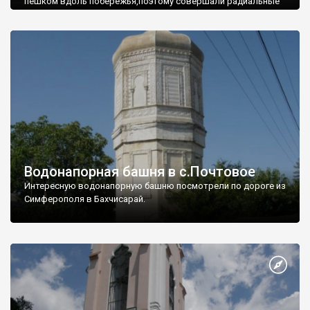
пешком вдоль побережья,поэтому совершали радиальные
вылазки из Оленевки.
Водонапорная башня в с.Почтовое
Интересную водонапорную башню посмотрели по дороге из
Симферополя в Бахчисарай.