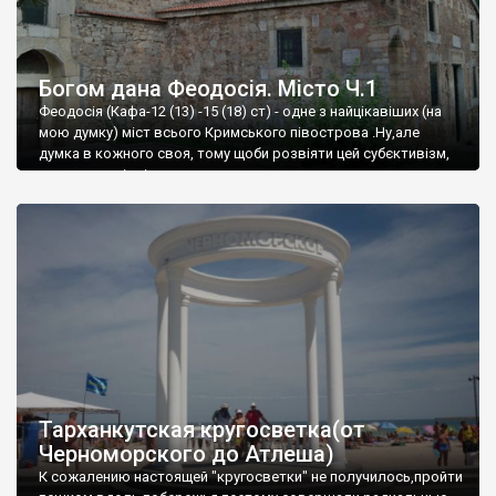
Богом дана Феодосія. Місто Ч.1
Феодосія (Кафа-12 (13) -15 (18) ст) - одне з найцікавіших (на
мою думку) міст всього Кримського півострова .Ну,але
думка в кожного своя, тому щоби розвіяти цей субєктивізм,
запрошую відвідати це
Тарханкутская кругосветка(от
Черноморского до Атлеша)
К сожалению настоящей "кругосветки" не получилось,пройти