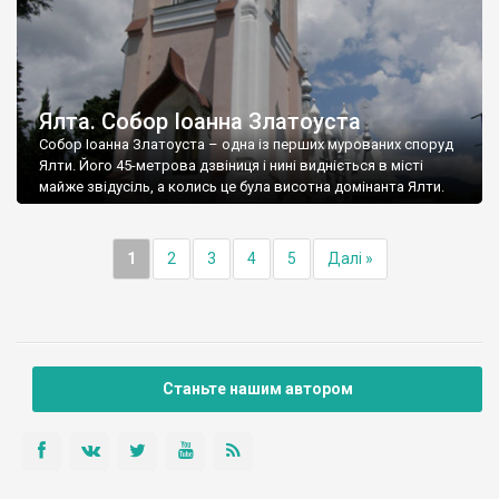
Ялта. Собор Іоанна Златоуста
Собор Іоанна Златоуста – одна із перших мурованих споруд
Ялти. Його 45-метрова дзвіниця і нині видніється в місті
майже звідусіль, а колись це була висотна домінанта Ялти.
1
2
3
4
5
Далі »
Станьте нашим автором