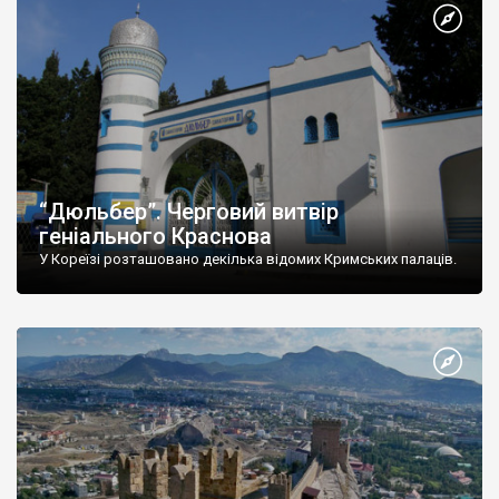
“Дюльбер”. Черговий витвір
геніального Краснова
У Кореїзі розташовано декілька відомих Кримських палаців.