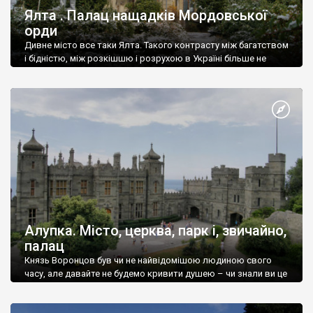
Ялта . Палац нащадків Мордовської
орди
Дивне місто все таки Ялта. Такого контрасту між багатством
і бідністю, між розкішшю і розрухою в Україні більше не
знайдеш.
Алупка. Місто, церква, парк і, звичайно,
палац
Князь Воронцов був чи не найвідомішою людиною свого
часу, але давайте не будемо кривити душею – чи знали ви це
прізвище до відвідин Алупки? Мабуть все таки ні.