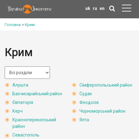
uk
ru
en
Головна
>
Крим
Крим
Алушта
Сімферопольський район
Бахчисарайський район
Судак
Євпаторія
Феодосія
Керч
Чорноморський район
Красноперекопський
Ялта
район
Севастополь