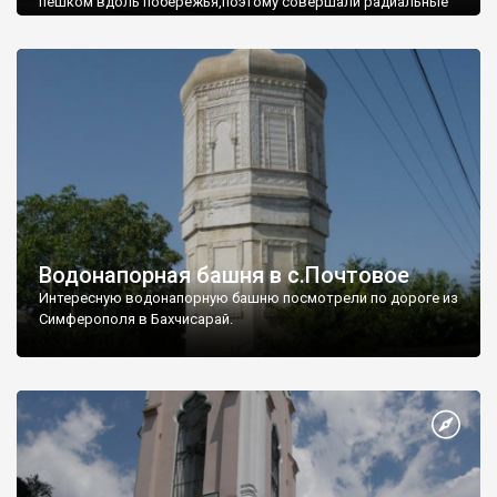
пешком вдоль побережья,поэтому совершали радиальные
вылазки из Оленевки.
Водонапорная башня в с.Почтовое
Интересную водонапорную башню посмотрели по дороге из
Симферополя в Бахчисарай.