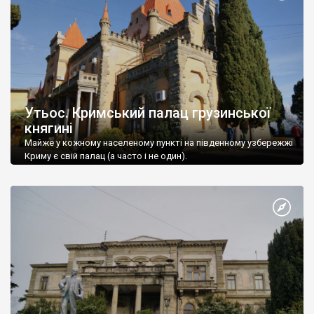
Утьос. Кримський палац грузинської
княгині
Майже у кожному населеному пункті на південному узбережжі
Криму є свій палац (а часто і не один).