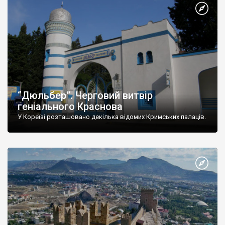
“Дюльбер”. Черговий витвір
геніального Краснова
У Кореїзі розташовано декілька відомих Кримських палаців.