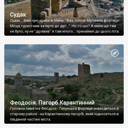
Судак
Судак... Вже чую крики в спину: "Ааа, попса! Муляжна фортеця!
Місце,туристами затерте до дір!..." Но то шо? А мене ще там
не було, ну не "дірявив" я там нічого... принаймні до цього літа.
Феодосія. Пагорб Карантинний
Головна памятка Феодосії - Генуезька фортеця знаходиться в
старому районі - на Карантинному пагорбі, який підноситься в
південній частині міста.