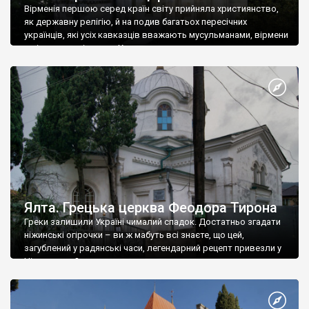
Вірменія першою серед країн світу прийняла християнство,
як державну релігію, й на подив багатьох пересічних
українців, які усіх кавказців вважають мусульманами, вірмени
є відданими вірянами Христа
Ялта. Грецька церква Феодора Тирона
Греки залишили Україні чималий спадок. Достатньо згадати
ніжинські огірочки – ви ж мабуть всі знаєте, що цей,
загублений у радянські часи, легендарний рецепт привезли у
Ніжин греки?