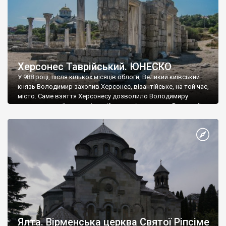
Херсонес Таврійський. ЮНЕСКО
У 988 році, після кількох місяців облоги, Великий київський
князь Володимир захопив Херсонес, візантійське, на той час,
місто. Саме взяття Херсонесу дозволило Володимиру
диктувати свої умови візантійському імператору Василю ІІ, та
одружитися з його дочкою Ганною. Цього ж року, в
Херсонесі Володимир-язичник, став Василем-християнином.
А потім було Хрещення Русі. На честь Херсонесу Таврійського
названо місто […]
Ялта. Вірменська церква Святої Ріпсіме