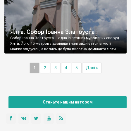
Ялта. Собор Іоанна Златоуста
Собор Іоанна Златоуста – одна із перших мурованих споруд
Ялти. Його 45-метрова дзвіниця і нині видніється в місті
майже звідусіль, а колись це була висотна домінанта Ялти.
1
2
3
4
5
Далі »
Станьте нашим автором