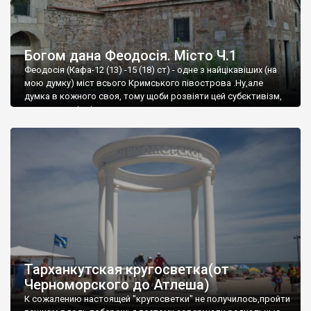
Богом дана Феодосія. Місто Ч.1
Феодосія (Кафа-12 (13) -15 (18) ст) - одне з найцікавіших (на
мою думку) міст всього Кримського півострова .Ну,але
думка в кожного своя, тому щоби розвіяти цей субєктивізм,
запрошую відвідати це
Тарханкутская кругосветка(от
Черноморского до Атлеша)
К сожалению настоящей "кругосветки" не получилось,пройти