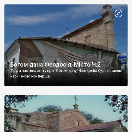
Богом дана Феодосія. Місто Ч.2
Друга частина звіту про "Богом дану" Феодосію буде не менш
насиченою ніж перша.